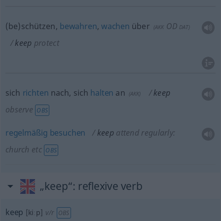
(be)schützen,
bewahren
,
wachen
über
OD
(
AKK
DAT
)
keep
protect
sich
richten
nach, sich
halten
an
keep
(
AKK
)
observe
OBS
regelmäßig
besuchen
keep
attend regularly:
church
etc
OBS
„keep“
: reflexive verb
keep
[kiːp]
v/r
OBS