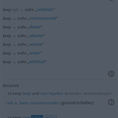
syn
celebrate
keep
→ siehe „
“
commemorate
keep → siehe „
“
detain
keep → siehe „
“
observe
keep → siehe „
“
reserve
keep → siehe „
“
retain
keep → siehe „
“
withhold
keep → siehe „
“
Beispiele
to keep
body
and
soul
together
Besondere Redewendungen
(gesund erhalten)
Leib
u.
Seele
zusammenhalten
to keep
cave
SCHULE
BR
SL