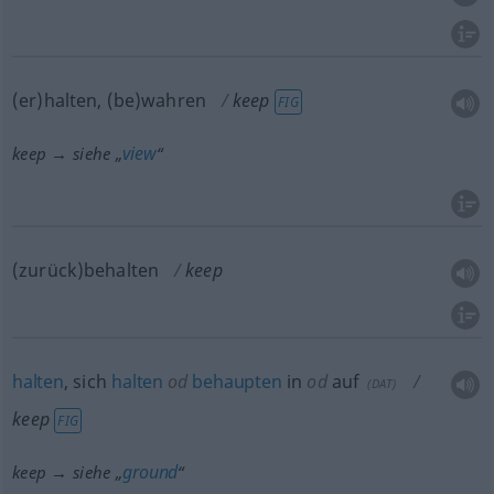
(er)halten, (be)wahren
keep
FIG
view
keep → siehe „
“
(zurück)behalten
keep
halten
, sich
halten
od
behaupten
in
od
auf
(
DAT
)
keep
FIG
ground
keep → siehe „
“