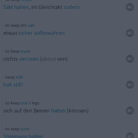
Takt
halten
, im Gleichtakt
rudern
to keep
sth
safe
etwas
sicher
aufbewahren
to keep
mum
nichts
verraten
(
about
von
)
keep
still!
halt
still!
to keep
one’s
legs
sich auf den Beinen
halten
(können)
to keep
tune
Stimmung
halten