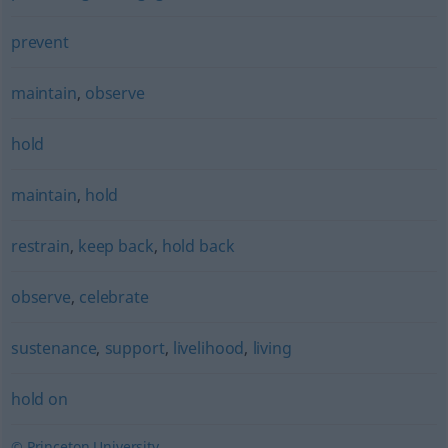
prevent
maintain
,
observe
hold
maintain
,
hold
restrain
,
keep back
,
hold back
observe
,
celebrate
sustenance
,
support
,
livelihood
,
living
hold on
© Princeton University