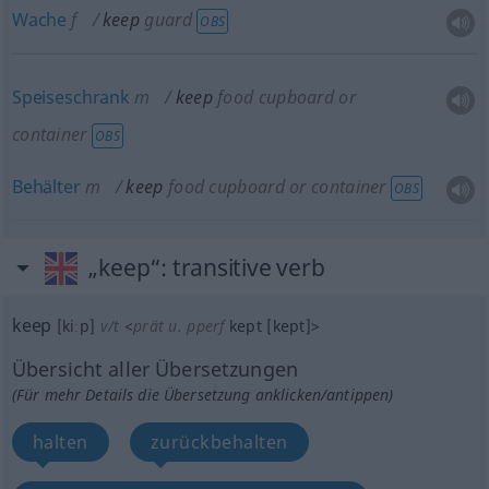
Wache
f
keep
guard
OBS
Speiseschrank
m
keep
food cupboard or
container
OBS
Behälter
m
keep
food cupboard or container
OBS
„keep“
: transitive verb
keep
[kiːp]
v/t
<
prät
u.
pperf
kept
[kept]
>
Übersicht aller Übersetzungen
(Für mehr Details die Übersetzung anklicken/antippen)
halten
zurückbehalten