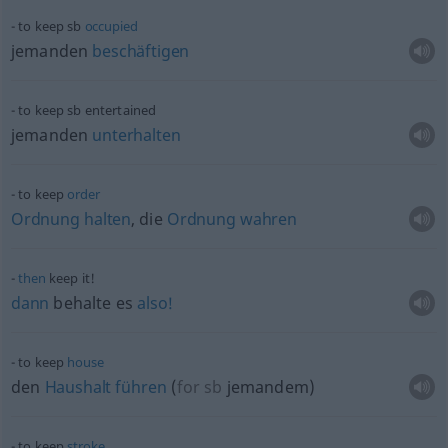
to keep
sb
occupied
jemanden
beschäftigen
to keep
sb
entertained
jemanden
unterhalten
to keep
order
Ordnung
halten
, die
Ordnung
wahren
then
keep it!
dann
behalte es
also!
to keep
house
den
Haushalt
führen
(
for
sb
jemandem
)
to keep
stroke