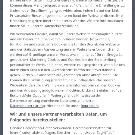
Inhalte und Anzeigen möglicherweise nicht mehr so relevant für Sie. Sie
können dieses Menü jederzeit wieder aufrufen, um Ihre Einstellungen zu
ändern oder Ihre Einwilligung zu widerrufen, indem Sie auf den Link
Privatsphäre-Einstellungen am unteren Rand der Webseite klicken. Ihre
Einstellungen gelten innerhalb unseres Website. Weitere Informationen
(Lebens)Unterhalt
m
keep
living
finden Sie in unserer Datenschutzerklärung.
Wir verwenden Cookies, damit Sie unsere Webseite bestmöglich nutzen
und wir besser mit Ihnen kommunizieren können. Notwendige,
funktionale und statistische Cookies, die für den Betrieb der Webseite
Verpflegung
f
keep
food
und der statistischen Auswertung unserer Webseite erforderlich sind,
werden auf Grundlage unserer Vorauswahl immer auf Ihrem Endgerät
gespeichert. Marketing-Cookies und Cookies, die der Bereitstellung
personalisierter Werbung dienen, werden nur gespeichert, wenn Sie uns
Kost
f
u.
Wohnung
f
keep
board and lodging
durch einen Klick auf den „Akzeptieren“-Button Ihr Einverständnis
geben. Klicken Sie ansonsten auf „Fortfahren ohne Akzeptieren“. Sie
können Ihre Einwilligung jederzeit für zukünftige Besuche unserer
Webseite widerrufen. Wenn Sie weitere Informationen zu den Cookies
Bergfried
m
keep
of castle:
, main tower
HIST
und den Anpassungsmöglichkeiten möchten, klicken Sie einfach auf den
Button „Mehr Optionen“. Weitergehende Hinweise zu der
Datenverarbeitung entnehmen Sie ansonsten unserer
Hauptturm
m
keep
of castle:
, main tower
HIST
Datenschutzerklärung
. Hier finden Sie unser
Impressum
.
Wir und unsere Partner verarbeiten Daten, um
Burgverlies
n
keep
of castle:
, dungeon
HIST
Folgendes bereitzustellen:
Genaue Geolocation-Daten verwenden. Geräteeigenschaften zur
Identifikation aktiv abfragen. Speichern von und/oder Zugriff auf