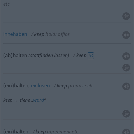
etc
innehaben
keep
hold: office
(ab)halten
(stattfinden lassen)
keep
US
(ein)halten,
einlösen
keep
promise
etc
word
keep → siehe „
“
(ein)halten
keep
agreement
etc