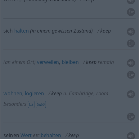
sich
halten
(in einem gewissen Zustand)
keep
(an einem Ort)
verweilen
,
bleiben
keep
remain
wohnen
,
logieren
keep
u.
Cambridge
, room
besonders
US
UMG
seinen
Wert
etc
behalten
keep