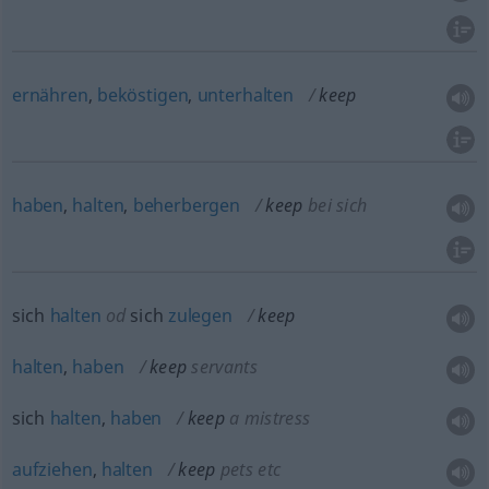
ernähren
,
beköstigen
,
unterhalten
keep
haben
,
halten
,
beherbergen
keep
bei sich
sich
halten
od
sich
zulegen
keep
halten
,
haben
keep
servants
sich
halten
,
haben
keep
a mistress
aufziehen
,
halten
keep
pets
etc