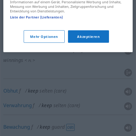
Informationen auf einem Gerät. Personalisierte Werbung und Inhalte,
Unterhaltskosten
pl
keep
Messung von Werbung und Inhalten, Zielgruppenforschung und
Entwicklung von Dienstleistungen.
Liste der Partner (Lieferanten)
Recht
n
keep
right to retain winnings
<
>
PL
Mehr Optionen
Akzeptieren
den
Gewinn
zu
behalten
keep
right to retain
winnings
<
>
PL
Obhut
f
keep
selten
(care)
Verwahrung
f
keep
selten
(care)
Bewachung
f
keep
guard
OBS