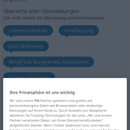
Übersicht aller Übersetzungen
(Für mehr Details die Übersetzung anklicken/antippen)
LebensUnterhalt
Verpflegung
Kost Wohnung
Bergfried, Burgverlies, Hauptturm
Unterhaltskosten
Ihre Privatsphäre ist uns wichtig
Recht, den Gewinn zu behalten
Wir und unsere
716
-Partner speichern und greifen auf
personenbezogene Daten wie Browserdaten oder eindeutige
Obhut, Verwahrung
Bewachung, Wache
Kennungen auf Ihrem Gerät zu. Durch Auswahl von Akzeptieren
aktivieren Sie Tracking-Technologien für die unter „Wir und unsere
Partner verarbeiten Daten, um Ihnen Dienste bereitzustellen“
Speiseschrank, Behälter
aufgeführten Zwecke. Wenn Tracker deaktiviert sind, sind manche