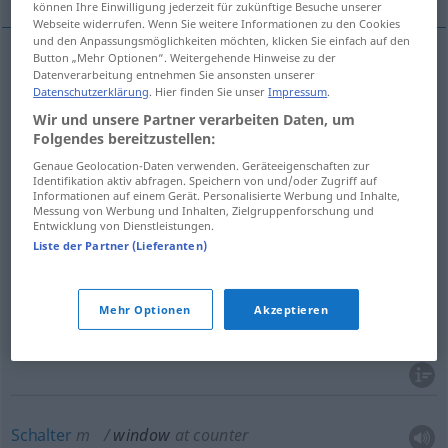
können Ihre Einwilligung jederzeit für zukünftige Besuche unserer
Webseite widerrufen. Wenn Sie weitere Informationen zu den Cookies
und den Anpassungsmöglichkeiten möchten, klicken Sie einfach auf den
Button „Mehr Optionen“. Weitergehende Hinweise zu der
Datenverarbeitung entnehmen Sie ansonsten unserer
Fenster
n
window
Datenschutzerklärung
. Hier finden Sie unser
Impressum
.
Wir und unsere Partner verarbeiten Daten, um
Folgendes bereitzustellen:
Genaue Geolocation-Daten verwenden. Geräteeigenschaften zur
Identifikation aktiv abfragen. Speichern von und/oder Zugriff auf
Fensterscheibe
f
window
pane
Informationen auf einem Gerät. Personalisierte Werbung und Inhalte,
Messung von Werbung und Inhalten, Zielgruppenforschung und
Entwicklung von Dienstleistungen.
Liste der Partner (Lieferanten)
Schaufenster
n
window
shop window
Mehr Optionen
Akzeptieren
Auslage
f
window
shop window
Schalter
m
window
at counter