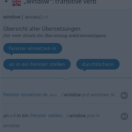
„window“
: transitive verb
window
[ˈwindou]
v/t
Übersicht aller Übersetzungen
(Für mehr Details die Übersetzung anklicken/antippen)
Fenster einsetzen in
an in ein Fenster stellen
durchlöchern
Fenster
einsetzen
in
window
put windows in
(
AKK
)
an
od
in ein
Fenster
stellen
window
put in
window