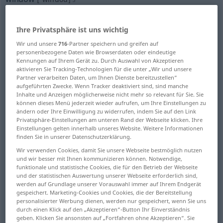
Übersicht aller Übersetzungen
Ihre Privatsphäre ist uns wichtig
(Für mehr Details die Übersetzung anklicken/antippen)
Wir und unsere
716
-Partner speichern und greifen auf
Fenster
Fensterscheibe
personenbezogene Daten wie Browserdaten oder eindeutige
Kennungen auf Ihrem Gerät zu. Durch Auswahl von Akzeptieren
aktivieren Sie Tracking-Technologien für die unter „Wir und unsere
Partner verarbeiten Daten, um Ihnen Dienste bereitzustellen“
Schaufenster, Auslage
Schalter
aufgeführten Zwecke. Wenn Tracker deaktiviert sind, sind manche
Inhalte und Anzeigen möglicherweise nicht mehr so relevant für Sie. Sie
können dieses Menü jederzeit wieder aufrufen, um Ihre Einstellungen zu
Zeitspanne
Fenster
ändern oder Ihre Einwilligung zu widerrufen, indem Sie auf den Link
Privatsphäre-Einstellungen am unteren Rand der Webseite klicken. Ihre
Einstellungen gelten innerhalb unseres Website. Weitere Informationen
Gelegenheit, Chance
finden Sie in unserer Datenschutzerklärung.
Wir verwenden Cookies, damit Sie unsere Webseite bestmöglich nutzen
Fensterrahmen, Fensterladen
und wir besser mit Ihnen kommunizieren können. Notwendige,
funktionale und statistische Cookies, die für den Betrieb der Webseite
und der statistischen Auswertung unserer Webseite erforderlich sind,
werden auf Grundlage unserer Vorauswahl immer auf Ihrem Endgerät
Fenster, Öffnung
Fenster
gespeichert. Marketing-Cookies und Cookies, die der Bereitstellung
personalisierter Werbung dienen, werden nur gespeichert, wenn Sie uns
durch einen Klick auf den „Akzeptieren“-Button Ihr Einverständnis
Weitere Übersetzungen...
geben. Klicken Sie ansonsten auf „Fortfahren ohne Akzeptieren“. Sie