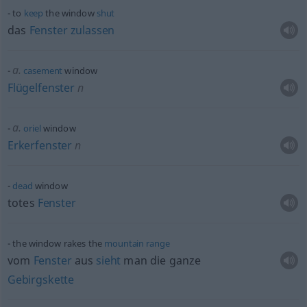
to
keep
the window
shut
das
Fenster
zulassen
a.
casement
window
Flügelfenster
n
a.
oriel
window
Erkerfenster
n
dead
window
totes
Fenster
the window rakes the
mountain
range
vom
Fenster
aus
sieht
man die ganze
Gebirgskette