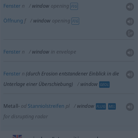
Fenster
n
window
opening
FIG
Öffnung
f
window
opening
FIG
Fenster
n
window
in envelope
Fenster
n
(durch Erosion entstandener Einblick in die
Unterlage einer Überschiebung)
window
GEOL
Metall-
od
Stanniolstreifen
pl
window
FLUG
MIL
for disrupting radar