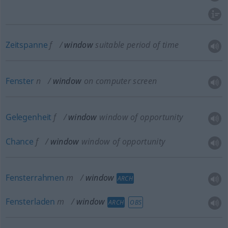
Zeitspanne
f
window
suitable period of time
Fenster
n
window
on computer screen
Gelegenheit
f
window
window of opportunity
Chance
f
window
window of opportunity
Fensterrahmen
m
window
ARCH
Fensterladen
m
window
ARCH
OBS