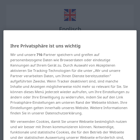
Englisch
Deutsch
Englisch
Englisch
Deutsch
Ihre Privatsphäre ist uns wichtig
Wir und unsere
716
-Partner speichern und greifen auf
personenbezogene Daten wie Browserdaten oder eindeutige
Kennungen auf Ihrem Gerät zu. Durch Auswahl von Akzeptieren
aktivieren Sie Tracking-Technologien für die unter „Wir und unsere
Partner verarbeiten Daten, um Ihnen Dienste bereitzustellen“
Arabisch
aufgeführten Zwecke. Wenn Tracker deaktiviert sind, sind manche
Inhalte und Anzeigen möglicherweise nicht mehr so relevant für Sie. Sie
Deutsch
Arabisch
können dieses Menü jederzeit wieder aufrufen, um Ihre Einstellungen zu
Arabisch
Deutsch
ändern oder Ihre Einwilligung zu widerrufen, indem Sie auf den Link
Privatsphäre-Einstellungen am unteren Rand der Webseite klicken. Ihre
Einstellungen gelten innerhalb unseres Website. Weitere Informationen
finden Sie in unserer Datenschutzerklärung.
Wir verwenden Cookies, damit Sie unsere Webseite bestmöglich nutzen
und wir besser mit Ihnen kommunizieren können. Notwendige,
Bulgarisch
funktionale und statistische Cookies, die für den Betrieb der Webseite
und der statistischen Auswertung unserer Webseite erforderlich sind,
Deutsch
Bulgarisch