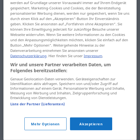
werden auf Grundlage unserer Vorauswahl immer auf Ihrem Endgerät
Bulgarisch
Deutsch
gespeichert. Marketing-Cookies und Cookies, die der Bereitstellung
personalisierter Werbung dienen, werden nur gespeichert, wenn Sie uns
durch einen Klick auf den „Akzeptieren“-Button Ihr Einverständnis
geben. Klicken Sie ansonsten auf „Fortfahren ohne Akzeptieren“. Sie
können Ihre Einwilligung jederzeit für zukünftige Besuche unserer
Webseite widerrufen. Wenn Sie weitere Informationen zu den Cookies
und den Anpassungsmöglichkeiten möchten, klicken Sie einfach auf den
Chinesisch
Button „Mehr Optionen“. Weitergehende Hinweise zu der
Datenverarbeitung entnehmen Sie ansonsten unserer
Deutsch
Chinesisch
Datenschutzerklärung
. Hier finden Sie unser
Impressum
.
Chinesisch
Deutsch
Wir und unsere Partner verarbeiten Daten, um
Folgendes bereitzustellen:
Genaue Geolocation-Daten verwenden. Geräteeigenschaften zur
Identifikation aktiv abfragen. Speichern von und/oder Zugriff auf
Informationen auf einem Gerät. Personalisierte Werbung und Inhalte,
Messung von Werbung und Inhalten, Zielgruppenforschung und
Dänisch
Entwicklung von Dienstleistungen.
Deutsch
Dänisch
Liste der Partner (Lieferanten)
Dänisch
Deutsch
Mehr Optionen
Akzeptieren