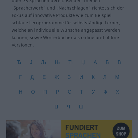
über 35 Sprachen bereit. Bei den Themen
„Spracherwerb“ und „Nachschlagen“ richtet sich der
Fokus auf innovative Produkte wie zum Beispiel
schlaue Lernprogramme für selbstständige Lerner,
welche an individuelle Wünsche angepasst werden
können, sowie Wörterbücher als online und offline
Versionen.
Ђ
Ј
Љ
Њ
Ћ
Џ
А
Б
В
Г
Д
Е
Ж
З
И
К
Л
М
Н
О
П
Р
С
Т
У
Ф
Х
Ц
Ч
Ш