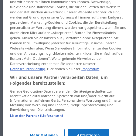
und wir besser mit Ihnen kommunizieren können. Notwendige,
funktionale und statistische Cookies, die für den Betrieb der Webseite
und der statistischen Auswertung unserer Webseite erforderlich sind,
werden auf Grundlage unserer Vorauswahl immer auf Ihrem Endgerät
gespeichert. Marketing-Cookies und Cookies, die der Bereitstellung
personalisierter Werbung dienen, werden nur gespeichert, wenn Sie uns
durch einen Klick auf den „Akzeptieren“-Button Ihr Einverständnis
geben. Klicken Sie ansonsten auf „Fortfahren ohne Akzeptieren“. Sie
können Ihre Einwilligung jederzeit für zukünftige Besuche unserer
Webseite widerrufen. Wenn Sie weitere Informationen zu den Cookies
und den Anpassungsmöglichkeiten möchten, klicken Sie einfach auf den
Button „Mehr Optionen“. Weitergehende Hinweise zu der
Serbisch wird von über acht Millionen Menschen
Datenverarbeitung entnehmen Sie ansonsten unserer
Datenschutzerklärung
. Hier finden Sie unser
Impressum
.
gesprochen, hauptsächlich natürlich in Serbien und
Wir und unsere Partner verarbeiten Daten, um
daneben noch in Bosnien und Herzegowina,
Folgendes bereitzustellen:
Montenegro, Kroatien, Mazedonien, im Kosovo und
Genaue Geolocation-Daten verwenden. Geräteeigenschaften zur
der großen serbischen Diaspora in Mittel- und
Identifikation aktiv abfragen. Speichern von und/oder Zugriff auf
Westeuropa, Australien und USA. Vor dem Einstieg in
Informationen auf einem Gerät. Personalisierte Werbung und Inhalte,
Messung von Werbung und Inhalten, Zielgruppenforschung und
die serbische Sprache lohnt es sich das 30
Entwicklung von Dienstleistungen.
Buchstaben umfassende Alphabet in kyrillischer
Liste der Partner (Lieferanten)
Schrift zu lernen. Aber im Alltag wird neben dem
kyrillischen auch das lateinische Alphabet
Mehr Optionen
Akzeptieren
angewendet.