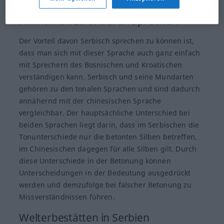
Ähnlichkeit zu anderen Sprachen
Der Vorteil davon Serbisch sprechen zu können ist,
dass man sich mit dieser Sprache auch ganz einfach
mit Sprechern des Bosnischen und Kroatischen
verständigen kann. Serbisch und seine Mundarten
gehören zu den tonalen Sprachen und sind dadurch
annähernd mit der chinesischen Sprache
vergleichbar. Der hauptsächliche Unterschied bei
beiden Sprachen liegt darin, dass im Serbischen die
Tonunterschiede nur die betonten Silben betreffen,
im Chinesischen dagegen für alle Silben gilt. Durch
diese Unterschiede in der Betonung können
Unterscheidungen in der Bedeutung ausgedrückt
werden und demzufolge bei falscher Betonung zu
Missverständnissen führen.
Welterbestätten in Serbien