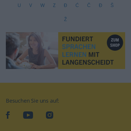
U
V
W
Z
Ð
Ć
Č
Đ
Š
Ž
Besuchen Sie uns auf:
facebook
YouTube
Instagram