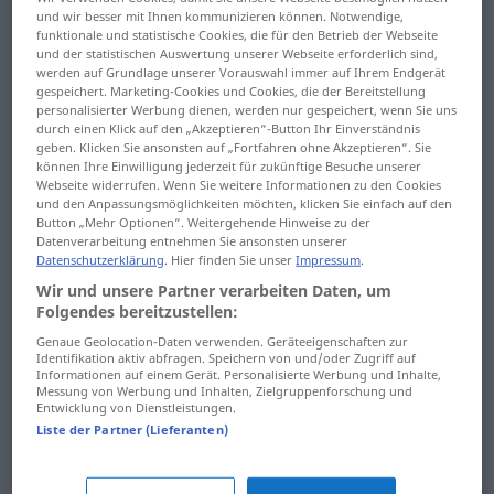
und wir besser mit Ihnen kommunizieren können. Notwendige,
funktionale und statistische Cookies, die für den Betrieb der Webseite
und der statistischen Auswertung unserer Webseite erforderlich sind,
werden auf Grundlage unserer Vorauswahl immer auf Ihrem Endgerät
gespeichert. Marketing-Cookies und Cookies, die der Bereitstellung
personalisierter Werbung dienen, werden nur gespeichert, wenn Sie uns
durch einen Klick auf den „Akzeptieren“-Button Ihr Einverständnis
geben. Klicken Sie ansonsten auf „Fortfahren ohne Akzeptieren“. Sie
können Ihre Einwilligung jederzeit für zukünftige Besuche unserer
Webseite widerrufen. Wenn Sie weitere Informationen zu den Cookies
und den Anpassungsmöglichkeiten möchten, klicken Sie einfach auf den
Button „Mehr Optionen“. Weitergehende Hinweise zu der
Kroatisch hat viele Gemeinsamkeiten mit dem
Datenverarbeitung entnehmen Sie ansonsten unserer
Serbischen und Bosnischen, weshalb es an
Datenschutzerklärung
. Hier finden Sie unser
Impressum
.
Universitäten auch häufig gemeinsam als „BKS“ im
Wir und unsere Partner verarbeiten Daten, um
Bereich Slawistik gelehrt wird. Nichtsdestoweniger ist
Folgendes bereitzustellen:
das Kroatische eine eigenständige Sprache, der
Genaue Geolocation-Daten verwenden. Geräteeigenschaften zur
Identifikation aktiv abfragen. Speichern von und/oder Zugriff auf
gerade im Zuge der politischen Entwicklungen der
Informationen auf einem Gerät. Personalisierte Werbung und Inhalte,
jüngeren Vergangenheit eine identitätsstiftende
Messung von Werbung und Inhalten, Zielgruppenforschung und
Entwicklung von Dienstleistungen.
Bedeutung zukommt. Zudem ist Kroatien seit 2013
Liste der Partner (Lieferanten)
Mitglied der Europäischen Union und das Kroatische
eine der Amtssprachen der EU.