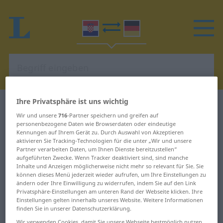
Ihre Privatsphäre ist uns wichtig
Kroatisch-Deutsch Wörterbuch
Wir und unsere
716
-Partner speichern und greifen auf
personenbezogene Daten wie Browserdaten oder eindeutige
Kroatisch-Deutsch Wörterbuch
Kennungen auf Ihrem Gerät zu. Durch Auswahl von Akzeptieren
aktivieren Sie Tracking-Technologien für die unter „Wir und unsere
Partner verarbeiten Daten, um Ihnen Dienste bereitzustellen“
Kroatisch – eine identitätsstiftende
aufgeführten Zwecke. Wenn Tracker deaktiviert sind, sind manche
Inhalte und Anzeigen möglicherweise nicht mehr so relevant für Sie. Sie
Sprache
können dieses Menü jederzeit wieder aufrufen, um Ihre Einstellungen zu
ändern oder Ihre Einwilligung zu widerrufen, indem Sie auf den Link
Privatsphäre-Einstellungen am unteren Rand der Webseite klicken. Ihre
Einstellungen gelten innerhalb unseres Website. Weitere Informationen
finden Sie in unserer Datenschutzerklärung.
Wir verwenden Cookies, damit Sie unsere Webseite bestmöglich nutzen