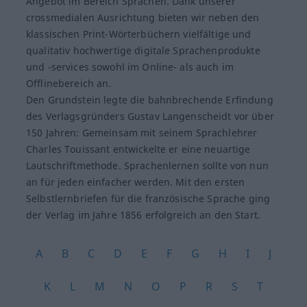
Angebot im Bereich Sprachen. Dank unserer
crossmedialen Ausrichtung bieten wir neben den
klassischen Print-Wörterbüchern vielfältige und
qualitativ hochwertige digitale Sprachenprodukte
und -services sowohl im Online- als auch im
Offlinebereich an.
Den Grundstein legte die bahnbrechende Erfindung
des Verlagsgründers Gustav Langenscheidt vor über
150 Jahren: Gemeinsam mit seinem Sprachlehrer
Charles Touissant entwickelte er eine neuartige
Lautschriftmethode. Sprachenlernen sollte von nun
an für jeden einfacher werden. Mit den ersten
Selbstlernbriefen für die französische Sprache ging
der Verlag im Jahre 1856 erfolgreich an den Start.
A
B
C
D
E
F
G
H
I
J
K
L
M
N
O
P
R
S
T