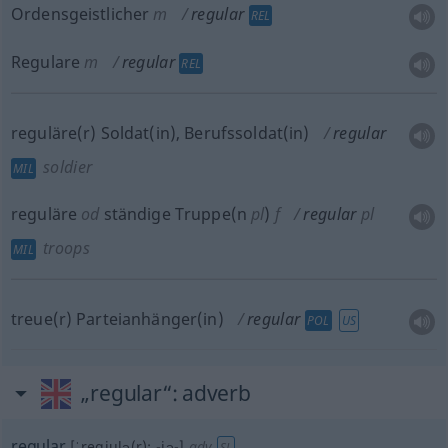
Ordensgeistlicher
m
regular
REL
Regulare
m
regular
REL
reguläre(r) Soldat(in), Berufssoldat(in)
regular
soldier
MIL
reguläre
od
ständige Truppe(n
pl
)
f
regular
pl
troops
MIL
treue(r) Parteianhänger(in)
regular
POL
US
„regular“
: adverb
regular
[ˈregjulə(r); -jə-]
adv
SL