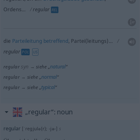
Ordens…
regular
REL
die
Parteileitung
betreffend
, Partei(leitungs)…
regular
POL
US
syn
natural
regular
→ siehe „
“
normal
regular → siehe „
“
typical
regular → siehe „
“
„regular“
: noun
regular
[ˈregjulə(r); -jə-]
s