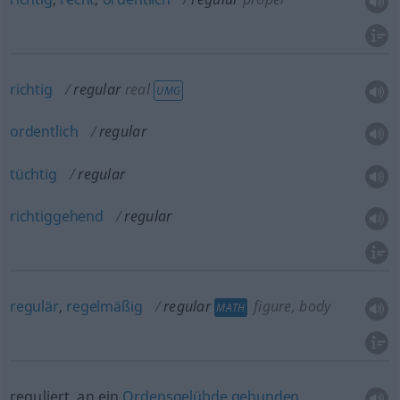
richtig
regular
real
UMG
ordentlich
regular
tüchtig
regular
richtiggehend
regular
regulär
,
regelmäßig
regular
figure, body
MATH
reguliert, an ein
Ordensgelübde
gebunden
,