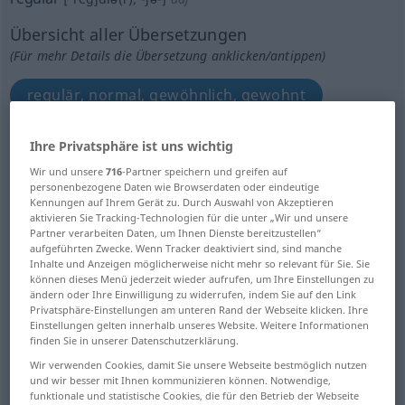
Übersicht aller Übersetzungen
(Für mehr Details die Übersetzung anklicken/antippen)
regulär, normal, gewöhnlich, gewohnt
regel-, gleichmäßig, stetig
Ihre Privatsphäre ist uns wichtig
Wir und unsere
716
-Partner speichern und greifen auf
personenbezogene Daten wie Browserdaten oder eindeutige
regulär, regelmäßig wiederkehrend
Kennungen auf Ihrem Gerät zu. Durch Auswahl von Akzeptieren
aktivieren Sie Tracking-Technologien für die unter „Wir und unsere
Partner verarbeiten Daten, um Ihnen Dienste bereitzustellen“
regelmäßig, geordnet, ordentlich
aufgeführten Zwecke. Wenn Tracker deaktiviert sind, sind manche
Inhalte und Anzeigen möglicherweise nicht mehr so relevant für Sie. Sie
können dieses Menü jederzeit wieder aufrufen, um Ihre Einstellungen zu
genau den Regeln gemäß
ändern oder Ihre Einwilligung zu widerrufen, indem Sie auf den Link
Privatsphäre-Einstellungen am unteren Rand der Webseite klicken. Ihre
Einstellungen gelten innerhalb unseres Website. Weitere Informationen
genau, pünktlich
regelmäßig
finden Sie in unserer Datenschutzerklärung.
Wir verwenden Cookies, damit Sie unsere Webseite bestmöglich nutzen
und wir besser mit Ihnen kommunizieren können. Notwendige,
regelmäßig
funktionale und statistische Cookies, die für den Betrieb der Webseite