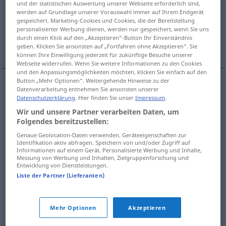
und der statistischen Auswertung unserer Webseite erforderlich sind,
werden auf Grundlage unserer Vorauswahl immer auf Ihrem Endgerät
regulär, zur Kampftruppe gehörig, aktiv
gespeichert. Marketing-Cookies und Cookies, die der Bereitstellung
personalisierter Werbung dienen, werden nur gespeichert, wenn Sie uns
durch einen Klick auf den „Akzeptieren“-Button Ihr Einverständnis
Erwachsenen…
Weitere Übersetzungen...
geben. Klicken Sie ansonsten auf „Fortfahren ohne Akzeptieren“. Sie
können Ihre Einwilligung jederzeit für zukünftige Besuche unserer
Webseite widerrufen. Wenn Sie weitere Informationen zu den Cookies
und den Anpassungsmöglichkeiten möchten, klicken Sie einfach auf den
Button „Mehr Optionen“. Weitergehende Hinweise zu der
Datenverarbeitung entnehmen Sie ansonsten unserer
regulär
,
normal
,
gewöhnlich
,
gewohnt
regular
Datenschutzerklärung
. Hier finden Sie unser
Impressum
.
Wir und unsere Partner verarbeiten Daten, um
usual
Folgendes bereitzustellen:
Genaue Geolocation-Daten verwenden. Geräteeigenschaften zur
Identifikation aktiv abfragen. Speichern von und/oder Zugriff auf
Informationen auf einem Gerät. Personalisierte Werbung und Inhalte,
Messung von Werbung und Inhalten, Zielgruppenforschung und
regel-,
gleichmäßig
,
stetig
regular
continuous
Entwicklung von Dienstleistungen.
Liste der Partner (Lieferanten)
Mehr Optionen
Akzeptieren
regulär
,
regelmäßig
(wiederkehrend)
regular