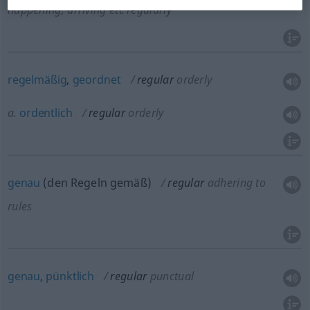
happening, arriving
etc
regularly
regelmäßig
,
geordnet
regular
orderly
a.
ordentlich
regular
orderly
genau
(den Regeln gemäß)
regular
adhering to
rules
genau
,
pünktlich
regular
punctual