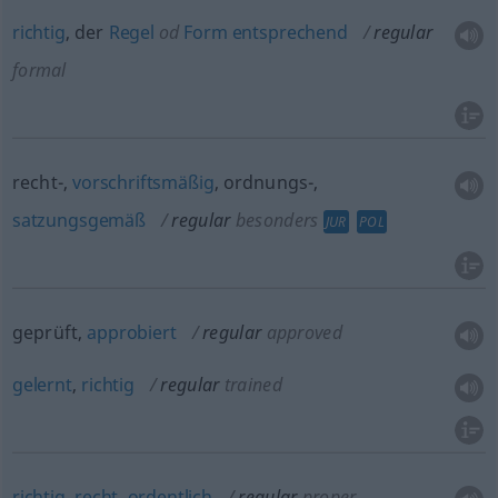
richtig
, der
Regel
od
Form
entsprechend
regular
formal
recht-,
vorschriftsmäßig
, ordnungs-,
satzungsgemäß
regular
besonders
JUR
POL
geprüft,
approbiert
regular
approved
gelernt
,
richtig
regular
trained
richtig
,
recht
,
ordentlich
regular
proper