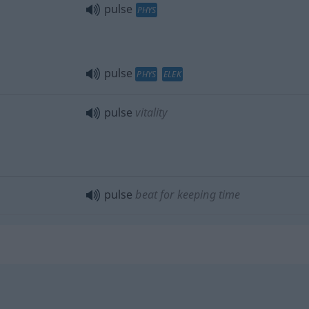
pulse
PHYS
pulse
PHYS
ELEK
pulse
vitality
pulse
beat for keeping time