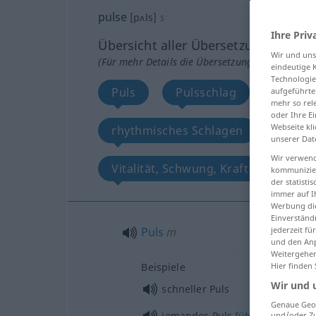
pulse
[pʌls]
s
Ihre Priv
Übersicht aller Übersetzungen
Wir und un
(Für mehr Details die Übersetzung anklicken/an
eindeutige 
Technologie
Puls
Pulsschlag
Puls, 
aufgeführte
mehr so rel
oder Ihre E
Webseite kli
rhythmisches Schlagen
Schw
unserer Dat
Wir verwend
Vitalität, Schwung, Kraft
Takt
kommunizier
der statist
immer auf I
Werbung die
Einverständ
Puls
m
jederzeit f
und den Anp
Weitergehen
Beispiele
Hier finden
Wir und 
schneller Puls
Genaue Geol
jemandes Puls
fühlen
und/oder Zu