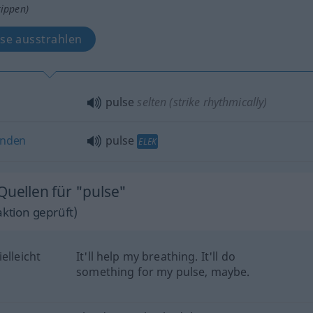
tippen)
se ausstrahlen
pulse
selten
(strike rhythmically)
nden
pulse
ELEK
Quellen für "pulse"
ktion geprüft)
elleicht
It'll help my breathing. It'll do
something for my pulse, maybe.