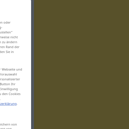
en oder
g-
ustellen“
rweise nicht
en zu ändern
eren Rand der
den Sie in
er Webseite und
 Vorauswahl
sonalisierter
Button Ihr
Einwilligung
zu den Cookies
.
zerklärung
.
eichern von
sung von