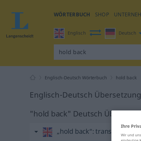
WÖRTERBUCH
SHOP
UNTERNE
Englisch
Deutsch
Englisch-Deutsch Wörterbuch
hold back
Englisch-Deutsch Übersetzung 
"hold back" Deutsch Übersetz
Ihre Priv
„hold back“
: transitive verb
Wir und un
eindeutige 