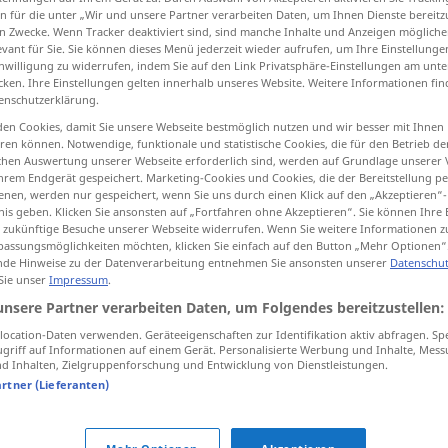
n für die unter „Wir und unsere Partner verarbeiten Daten, um Ihnen Dienste bereitz
n Zwecke. Wenn Tracker deaktiviert sind, sind manche Inhalte und Anzeigen mögliche
evant für Sie. Sie können dieses Menü jederzeit wieder aufrufen, um Ihre Einstellung
inwilligung zu widerrufen, indem Sie auf den Link Privatsphäre-Einstellungen am unt
cken. Ihre Einstellungen gelten innerhalb unseres Website. Weitere Informationen fin
tippen)
enschutzerklärung.
en Cookies, damit Sie unsere Webseite bestmöglich nutzen und wir besser mit Ihnen
verschweigen
zurückhalten, verhalten
en können. Notwendige, funktionale und statistische Cookies, die für den Betrieb d
ischen Auswertung unserer Webseite erforderlich sind, werden auf Grundlage unserer
hrem Endgerät gespeichert. Marketing-Cookies und Cookies, die der Bereitstellung per
nen, werden nur gespeichert, wenn Sie uns durch einen Klick auf den „Akzeptieren“-
nis geben. Klicken Sie ansonsten auf „Fortfahren ohne Akzeptieren“. Sie können Ihre 
hold back
ür zukünftige Besuche unserer Webseite widerrufen. Wenn Sie weitere Informationen 
assungsmöglichkeiten möchten, klicken Sie einfach auf den Button „Mehr Optionen“
de Hinweise zu der Datenverarbeitung entnehmen Sie ansonsten unserer
Datenschut
hold back
annul
 Sie unser
Impressum
.
unsere Partner verarbeiten Daten, um Folgendes bereitzustellen:
hold back
keep silent about: truth
ocation-Daten verwenden. Geräteeigenschaften zur Identifikation aktiv abfragen. Sp
griff auf Informationen auf einem Gerät. Personalisierte Werbung und Inhalte, Mes
etc
 Inhalten, Zielgruppenforschung und Entwicklung von Dienstleistungen.
artner (Lieferanten)
s
verheimlicht
I’m
sure
he’s
holding
back