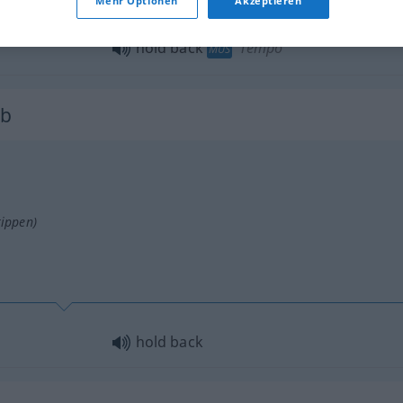
Mehr Optionen
Akzeptieren
hold back
Tempo
MUS
rb
tippen)
hold back