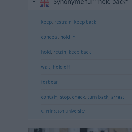
Synonyme für "hold back"
keep
,
restrain
,
keep back
conceal
,
hold in
hold
,
retain
,
keep back
wait
,
hold off
forbear
contain
,
stop
,
check
,
turn back
,
arrest
© Princeton University