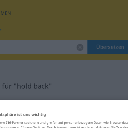
HMEN
Übersetzen
für "hold back"
ung
atsphäre ist uns wichtig
sere
716
-Partner speichern und greifen auf personenbezogene Daten wie Browserdat
Kennungen auf Ihrem Gerät zu. Durch Auswahl von Akzeptieren aktivieren Sie Trackin