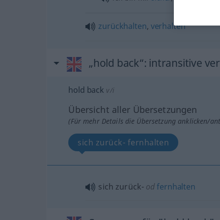
zurückhalten
,
verhalten
„hold back“
: intransitive ve
hold back
v/i
Übersicht aller Übersetzungen
(Für mehr Details die Übersetzung anklicken/an
sich zurück- fernhalten
sich zurück-
od
fernhalten