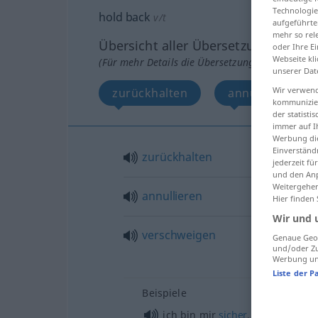
Technologie
hold back
v/t
aufgeführte
mehr so rel
Übersicht aller Übersetzungen
oder Ihre E
Webseite kli
(Für mehr Details die Übersetzung anklicken/an
unserer Dat
Wir verwend
zurückhalten
annullieren
kommunizier
der statist
immer auf I
Werbung die
Einverständ
zurückhalten
jederzeit f
und den Anp
Weitergehen
annullieren
Hier finden
Wir und 
verschweigen
Genaue Geol
und/oder Zu
Werbung und
Liste der P
Beispiele
ich bin mir
sicher
, dass er
etwa