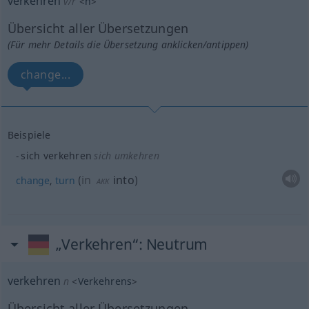
verkehren
v/r
<
h
>
Übersicht aller Übersetzungen
(Für mehr Details die Übersetzung anklicken/antippen)
change...
Beispiele
sich verkehren
sich umkehren
in
into
change
,
turn
(
)
AKK
„Verkehren“
: Neutrum
verkehren
n
<
Verkehrens
>
Übersicht aller Übersetzungen