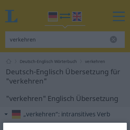
Deutsch-Englisch Wörterbuch
verkehren
Deutsch-Englisch Übersetzung für
"verkehren"
"verkehren" Englisch Übersetzung
„verkehren“
: intransitives Verb
verkehren
v/i
<
h
u.
sein
>