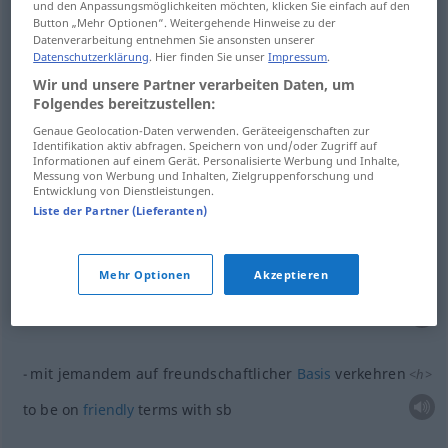
und den Anpassungsmöglichkeiten möchten, klicken Sie einfach auf den
in diesem
Hotel
verkehren viele
Geschäftsreisende
<
h
>
Button „Mehr Optionen“. Weitergehende Hinweise zu der
Datenverarbeitung entnehmen Sie ansonsten unserer
this
hotel
is frequented by
many
commercial
Datenschutzerklärung
. Hier finden Sie unser
Impressum
.
Wir und unsere Partner verarbeiten Daten, um
travel(l)ers
Folgendes bereitzustellen:
Genaue Geolocation-Daten verwenden. Geräteeigenschaften zur
er
verkehrt
nur
in den besten Kreisen
<
h
>
Identifikation aktiv abfragen. Speichern von und/oder Zugriff auf
Informationen auf einem Gerät. Personalisierte Werbung und Inhalte,
he only moves in the
Messung von Werbung und Inhalten, Zielgruppenforschung und
best
circles
Entwicklung von Dienstleistungen.
Liste der Partner (Lieferanten)
Beispiele
Mehr Optionen
Akzeptieren
mit jemandem verkehren
<
h
>
od
to
associate
(
have
dealings) with
sb
mit jemandem auf freundschaftlicher
Basis
verkehren
<
h
>
to be on
friendly
terms with
sb