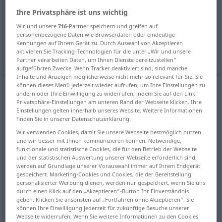
Ihre Privatsphäre ist uns wichtig
Übersicht aller Übersetzungen
Wir und unsere
716
-Partner speichern und greifen auf
(Für mehr Details die Übersetzung anklicken/antippen)
personenbezogene Daten wie Browserdaten oder eindeutige
Kennungen auf Ihrem Gerät zu. Durch Auswahl von Akzeptieren
run, operate
have sexual intercourse
aktivieren Sie Tracking-Technologien für die unter „Wir und unsere
Partner verarbeiten Daten, um Ihnen Dienste bereitzustellen“
aufgeführten Zwecke. Wenn Tracker deaktiviert sind, sind manche
Inhalte und Anzeigen möglicherweise nicht mehr so relevant für Sie. Sie
können dieses Menü jederzeit wieder aufrufen, um Ihre Einstellungen zu
ändern oder Ihre Einwilligung zu widerrufen, indem Sie auf den Link
run
verkehren
von Fahrzeug
u.
Privatsphäre-Einstellungen am unteren Rand der Webseite klicken. Ihre
<
h
sein
>
Einstellungen gelten innerhalb unseres Website. Weitere Informationen
finden Sie in unserer Datenschutzerklärung.
operate
verkehren
von Fahrzeug
u.
<
h
sein
>
Wir verwenden Cookies, damit Sie unsere Webseite bestmöglich nutzen
und wir besser mit Ihnen kommunizieren können. Notwendige,
funktionale und statistische Cookies, die für den Betrieb der Webseite
und der statistischen Auswertung unserer Webseite erforderlich sind,
werden auf Grundlage unserer Vorauswahl immer auf Ihrem Endgerät
Beispiele
gespeichert. Marketing-Cookies und Cookies, die der Bereitstellung
personalisierter Werbung dienen, werden nur gespeichert, wenn Sie uns
in
etwas
verkehren
<
h
>
(
DAT
)
durch einen Klick auf den „Akzeptieren“-Button Ihr Einverständnis
geben. Klicken Sie ansonsten auf „Fortfahren ohne Akzeptieren“. Sie
to
frequent
sth
können Ihre Einwilligung jederzeit für zukünftige Besuche unserer
Webseite widerrufen. Wenn Sie weitere Informationen zu den Cookies