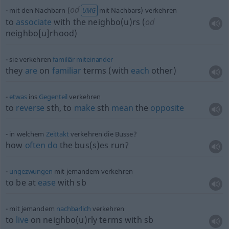
od
mit den Nachbarn (
mit Nachbars) verkehren
UMG
to
associate
with the neighbo(u)rs (
od
neighbo[u]rhood)
sie verkehren
familiär
miteinander
they
are
on
familiar
terms (with
each
other)
etwas
ins
Gegenteil
verkehren
to
reverse
sth
, to
make
sth
mean
the
opposite
in welchem
Zeittakt
verkehren die Busse?
how
often
do
the bus(s)es run?
ungezwungen
mit jemandem verkehren
to be at
ease
with
sb
mit jemandem
nachbarlich
verkehren
to
live
on neighbo(u)rly terms with
sb