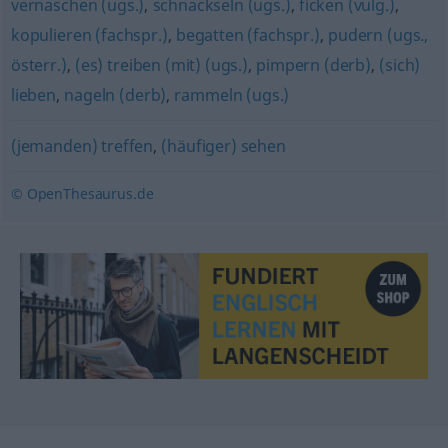
vernaschen (ugs.)
,
schnackseln (ugs.)
,
ficken (vulg.)
,
kopulieren (fachspr.)
,
begatten (fachspr.)
,
pudern (ugs.,
österr.)
,
(es) treiben (mit) (ugs.)
,
pimpern (derb)
,
(sich)
lieben
,
nageln (derb)
,
rammeln (ugs.)
(jemanden) treffen
,
(häufiger) sehen
© OpenThesaurus.de