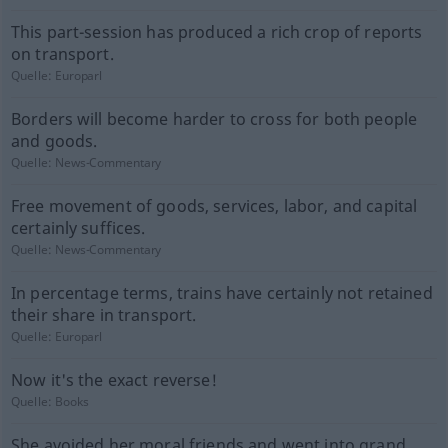
This part-session has produced a rich crop of reports
on transport.
Quelle:
Europarl
Borders will become harder to cross for both people
and goods.
Quelle:
News-Commentary
Free movement of goods, services, labor, and capital
certainly suffices.
Quelle:
News-Commentary
In percentage terms, trains have certainly not retained
their share in transport.
Quelle:
Europarl
Now it's the exact reverse!
Quelle:
Books
She avoided her moral friends and went into grand