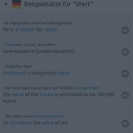
Beispielsätze für "Wert"
er legt großen Wert auf Kleinigkeiten
he is a
stickler
for
detail
Taxe
über [unter] dem Wert
overvaluation [undervaluation]
fingierter Wert
fictitious
(
od
imaginary)
value
der Wert des Hauses wird auf 100.000
Euro
geschätzt
the
value
of the
house
is estimated to be 100,000
euros
den Wert einer
Sache
ausmachen
to
constitute
the
value
of
sth