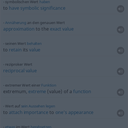
symbolischen Wert
haben
to
have
symbolic
significance
Annäherung
an den genauen Wert
approximation
to the
exact
value
seinen Wert
behalten
to
retain
its
value
reziproker Wert
reciprocal
value
extremer Wert einer
Funktion
extremum,
extreme
(value) of a
function
Wert auf
sein
Aussehen
legen
to
attach
importance
to
one’s
appearance
etwas
im Wert
herabsetzen