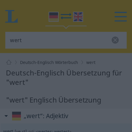
Deutsch-Englisch Wörterbuch
wert
Deutsch-Englisch Übersetzung für
"wert"
"wert" Englisch Übersetzung
„wert“
: Adjektiv
wert
[veːrt]
adj
<
werter
;
wertest
>