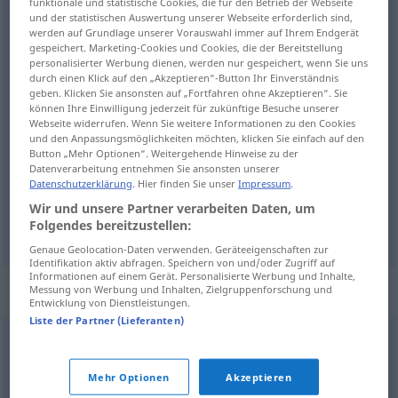
funktionale und statistische Cookies, die für den Betrieb der Webseite
to be
worth
sth
und der statistischen Auswertung unserer Webseite erforderlich sind,
werden auf Grundlage unserer Vorauswahl immer auf Ihrem Endgerät
gespeichert. Marketing-Cookies und Cookies, die der Bereitstellung
etwas
wert
sein
etwas
verdienen
personalisierter Werbung dienen, werden nur gespeichert, wenn Sie uns
durch einen Klick auf den „Akzeptieren“-Button Ihr Einverständnis
to be
worth
sth
, to
deserve
sth
geben. Klicken Sie ansonsten auf „Fortfahren ohne Akzeptieren“. Sie
können Ihre Einwilligung jederzeit für zukünftige Besuche unserer
Webseite widerrufen. Wenn Sie weitere Informationen zu den Cookies
und den Anpassungsmöglichkeiten möchten, klicken Sie einfach auf den
etwas
wert
sein
einer Sache würdig
sein
Button „Mehr Optionen“. Weitergehende Hinweise zu der
Datenverarbeitung entnehmen Sie ansonsten unserer
to be
worthy
of
sth
Datenschutzerklärung
. Hier finden Sie unser
Impressum
.
Wir und unsere Partner verarbeiten Daten, um
Beispiele anzeigen
Folgendes bereitzustellen:
Genaue Geolocation-Daten verwenden. Geräteeigenschaften zur
Identifikation aktiv abfragen. Speichern von und/oder Zugriff auf
Informationen auf einem Gerät. Personalisierte Werbung und Inhalte,
Beispielsätze für "wert"
Messung von Werbung und Inhalten, Zielgruppenforschung und
Entwicklung von Dienstleistungen.
Liste der Partner (Lieferanten)
die
Sache
ist nicht der
Mühe
wert
it is not
worth
it
Mehr Optionen
Akzeptieren