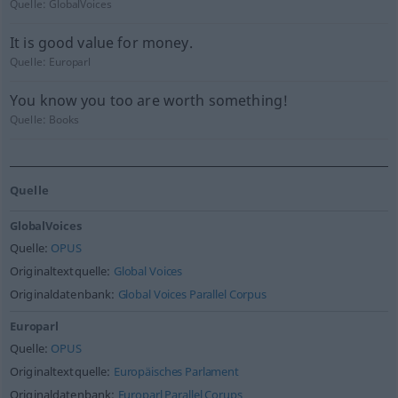
Quelle:
GlobalVoices
It is good value for money.
Quelle:
Europarl
You know you too are worth something!
Quelle:
Books
Quelle
GlobalVoices
Quelle:
OPUS
Originaltextquelle:
Global Voices
Originaldatenbank:
Global Voices Parallel Corpus
Europarl
Quelle:
OPUS
Originaltextquelle:
Europäisches Parlament
Originaldatenbank:
Europarl Parallel Corups