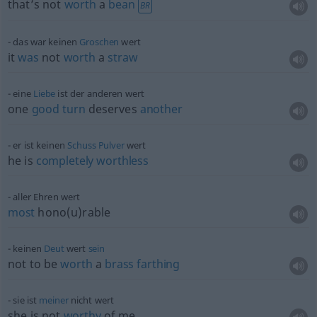
that’s not
worth
a
bean
BR
das war keinen
Groschen
wert
it
was
not
worth
a
straw
eine
Liebe
ist der anderen wert
one
good
turn
deserves
another
er ist keinen
Schuss
Pulver
wert
he is
completely
worthless
aller Ehren wert
most
hono(u)rable
keinen
Deut
wert
sein
not to be
worth
a
brass
farthing
sie ist
meiner
nicht wert
she is not
worthy
of me