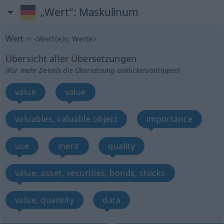
„Wert“
: Maskulinum
Wert
m
<
Wert(e)s
;
Werte
>
Übersicht aller Übersetzungen
(Für mehr Details die Übersetzung anklicken/antippen)
value
value
valuables, valuable object
importance
use
merit
quality
value, asset, securities, bonds, stocks
value, quantity
data