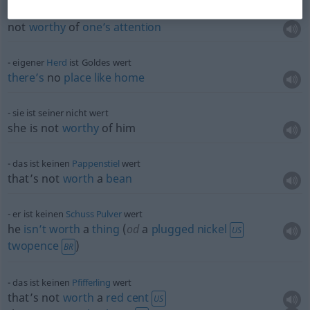
nicht der
Beachtung
wert
not
worthy
of
one’s
attention
eigener
Herd
ist Goldes wert
there’s
no
place
like
home
sie ist seiner nicht wert
she is not
worthy
of him
das ist keinen
Pappenstiel
wert
that’s not
worth
a
bean
er ist keinen
Schuss
Pulver
wert
he
isn’t
worth
a
thing
(
od
a
plugged
nickel
US
twopence
)
BR
das ist keinen
Pfifferling
wert
that’s not
worth
a
red
cent
US