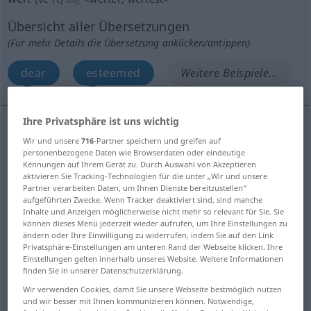
Übersicht aller Übersetzungen
(Für mehr Details die Übersetzung anklicken/antippen)
dear
esteemed
Weitere Beispiele...
Ihre Privatsphäre ist uns wichtig
Wir und unsere
716
-Partner speichern und greifen auf
dear
wert
lieb, teuer
ARCH
personenbezogene Daten wie Browserdaten oder eindeutige
Kennungen auf Ihrem Gerät zu. Durch Auswahl von Akzeptieren
aktivieren Sie Tracking-Technologien für die unter „Wir und unsere
Partner verarbeiten Daten, um Ihnen Dienste bereitzustellen“
aufgeführten Zwecke. Wenn Tracker deaktiviert sind, sind manche
Inhalte und Anzeigen möglicherweise nicht mehr so relevant für Sie. Sie
esteemed
wert
geschätzt
können dieses Menü jederzeit wieder aufrufen, um Ihre Einstellungen zu
ändern oder Ihre Einwilligung zu widerrufen, indem Sie auf den Link
Privatsphäre-Einstellungen am unteren Rand der Webseite klicken. Ihre
Einstellungen gelten innerhalb unseres Website. Weitere Informationen
finden Sie in unserer Datenschutzerklärung.
Beispiele
Wir verwenden Cookies, damit Sie unsere Webseite bestmöglich nutzen
etwas
wert
sein
einen Kaufpreis haben
und wir besser mit Ihnen kommunizieren können. Notwendige,