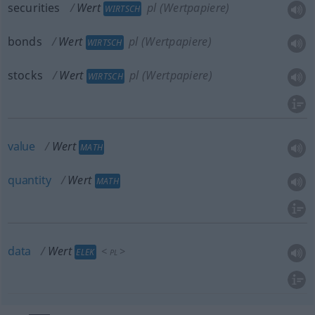
securities
Wert
pl (Wertpapiere)
WIRTSCH
bonds
Wert
pl (Wertpapiere)
WIRTSCH
stocks
Wert
pl (Wertpapiere)
WIRTSCH
value
Wert
MATH
quantity
Wert
MATH
data
Wert
<
>
ELEK
PL