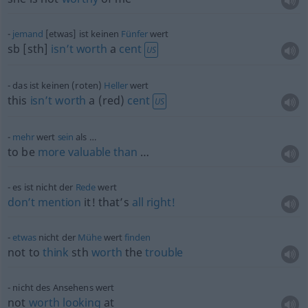
jemand
[etwas] ist keinen
Fünfer
wert
sb
[sth]
isn’t
worth
a
cent
US
das ist keinen (roten)
Heller
wert
this
isn’t
worth
a (red)
cent
US
mehr
wert
sein
als …
to be
more
valuable
than
…
es ist nicht der
Rede
wert
don’t
mention
it! that’s
all
right!
etwas
nicht der
Mühe
wert
finden
not to
think
sth
worth
the
trouble
nicht des Ansehens wert
not
worth
looking
at