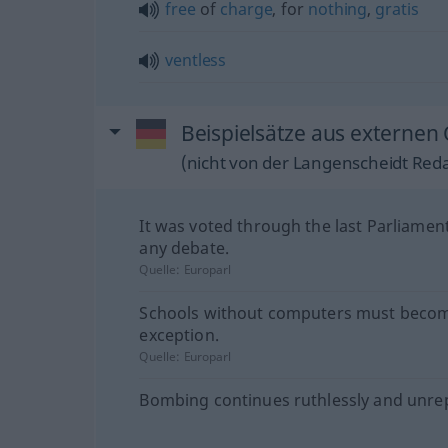
free
of
charge
, for
nothing
,
gratis
ventless
Beispielsätze aus externen
(nicht von der Langenscheidt Reda
It was voted through the last Parliamen
any debate.
Quelle:
Europarl
Schools without computers must beco
exception.
Quelle:
Europarl
Bombing continues ruthlessly and unre