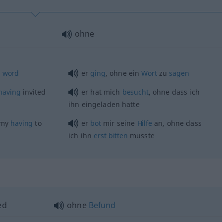
ohne
a
word
er
ging
, ohne ein
Wort
zu
sagen
having
invited
er hat mich
besucht
, ohne dass ich
ihn eingeladen hatte
 my
having
to
er
bot
mir seine
Hilfe
an, ohne dass
ich ihn
erst
bitten
musste
ed
ohne
Befund