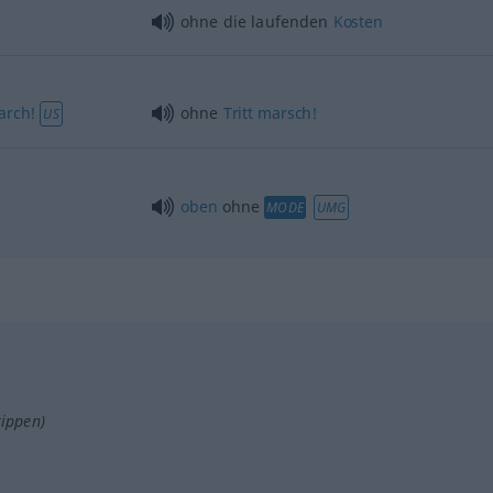
ohne die laufenden
Kosten
arch!
ohne
Tritt
marsch!
US
oben
ohne
MODE
UMG
tippen)