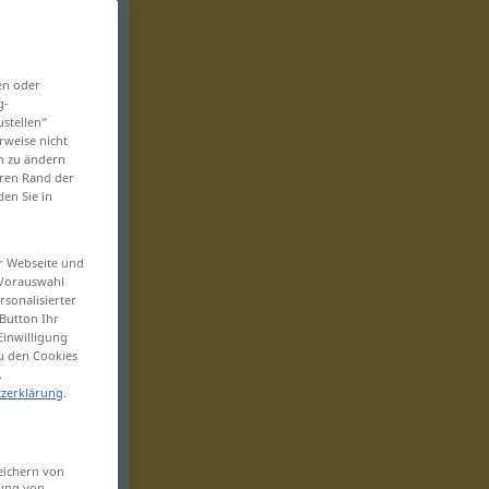
en oder
g-
ustellen“
rweise nicht
en zu ändern
eren Rand der
den Sie in
er Webseite und
 Vorauswahl
sonalisierter
Button Ihr
Einwilligung
zu den Cookies
.
zerklärung
.
eichern von
sung von