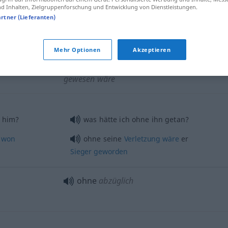
 any
 Inhalten, Zielgruppenforschung und Entwicklung von Dienstleistungen.
artner (Lieferanten)
Mehr Optionen
Akzeptieren
ohne
wenn etwas
od
jemand nicht
gewesen wäre
 him?
was hätte ich ohne ihn getan?
won
ohne seine
Verletzung
wäre
er
Sieger
geworden
ohne
abzüglich