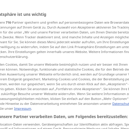
atsphäre ist uns wichtig
sere
716
-Partner speichern und greifen auf personenbezogene Daten wie Browserdat
tippen)
Kennungen auf Ihrem Gerät zu. Durch Auswahl von Akzeptieren aktivieren Sie Trackin
n für die unter „Wir und unsere Partner verarbeiten Daten, um Ihnen Dienste bereitz
without, minus
Weitere Beispiele...
n Zwecke. Wenn Tracker deaktiviert sind, sind manche Inhalte und Anzeigen mögliche
evant für Sie. Sie können dieses Menü jederzeit wieder aufrufen, um Ihre Einstellung
inwilligung zu widerrufen, indem Sie auf den Link Privatsphäre-Einstellungen am unt
cken. Ihre Einstellungen gelten innerhalb unseres Website. Weitere Informationen fin
enschutzerklärung.
ohne
en Cookies, damit Sie unsere Webseite bestmöglich nutzen und wir besser mit Ihnen
en können. Notwendige, funktionale und statistische Cookies, die für den Betrieb d
ischen Auswertung unserer Webseite erforderlich sind, werden auf Grundlage unserer
hrem Endgerät gespeichert. Marketing-Cookies und Cookies, die der Bereitstellung per
nen, werden nur gespeichert, wenn Sie uns durch einen Klick auf den „Akzeptieren“-
Töpfe ohne
Henkel
nis geben. Klicken Sie ansonsten auf „Fortfahren ohne Akzeptieren“. Sie können Ihre 
ür zukünftige Besuche unserer Webseite widerrufen. Wenn Sie weitere Informationen 
od
at
(
du sollst nicht ohne
Hut
gehen
assungsmöglichkeiten möchten, klicken Sie einfach auf den Button „Mehr Optionen“
de Hinweise zu der Datenverarbeitung entnehmen Sie ansonsten unserer
Datenschut
 Sie unser
Impressum
.
t any
flavoring
eine
Flasche
Sprudel
ohne
unsere Partner verarbeiten Daten, um Folgendes bereitzustellen:
Geschmack
ocation-Daten verwenden. Geräteeigenschaften zur Identifikation aktiv abfragen. Sp
griff auf Informationen auf einem Gerät. Personalisierte Werbung und Inhalte, Mes