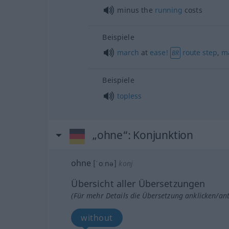
minus the
running
costs
Beispiele
march
at
ease!
route
step
,
m
BR
Beispiele
topless
„ohne“
: Konjunktion
ohne
[ˈoːnə]
konj
Übersicht aller Übersetzungen
(Für mehr Details die Übersetzung anklicken/an
without