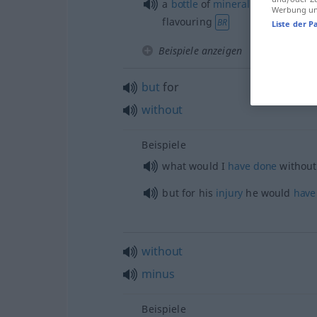
a
bottle
of
mineral
water
without
Werbung und
flavouring
BR
Liste der P
Beispiele anzeigen
but
for
without
Beispiele
what would I
have
done
without
but for his
injury
he would
have
without
minus
Beispiele