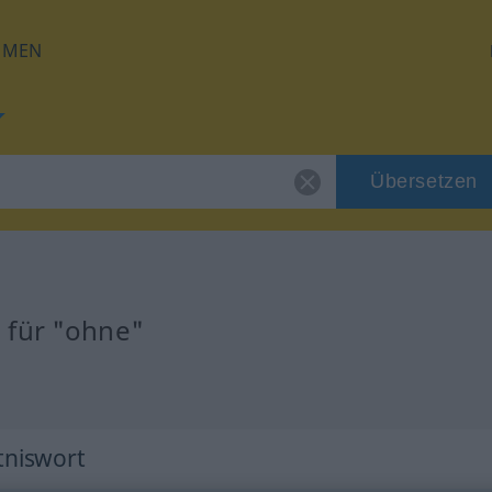
HMEN
Übersetzen
 für "ohne"
ltniswort