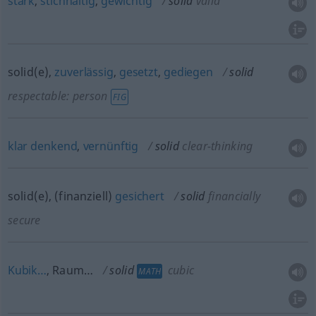
stark
,
stichhaltig
,
gewichtig
solid
valid
solid(e),
zuverlässig
,
gesetzt
,
gediegen
solid
respectable: person
FIG
klar
denkend
,
vernünftig
solid
clear-thinking
solid(e), (finanziell)
gesichert
solid
financially
secure
Kubik…
, Raum…
solid
cubic
MATH