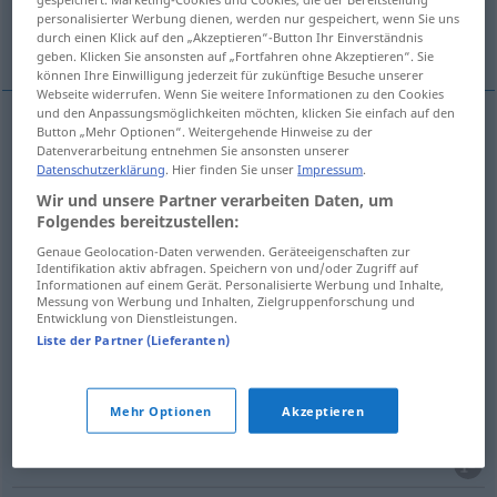
personalisierter Werbung dienen, werden nur gespeichert, wenn Sie uns
Weitere Übersetzungen...
durch einen Klick auf den „Akzeptieren“-Button Ihr Einverständnis
geben. Klicken Sie ansonsten auf „Fortfahren ohne Akzeptieren“. Sie
können Ihre Einwilligung jederzeit für zukünftige Besuche unserer
Webseite widerrufen. Wenn Sie weitere Informationen zu den Cookies
und den Anpassungsmöglichkeiten möchten, klicken Sie einfach auf den
Button „Mehr Optionen“. Weitergehende Hinweise zu der
körperlich
,
räumlich
solid
three-
Datenverarbeitung entnehmen Sie ansonsten unserer
MATH
Datenschutzerklärung
. Hier finden Sie unser
Impressum
.
dimensional
Wir und unsere Partner verarbeiten Daten, um
Folgendes bereitzustellen:
Genaue Geolocation-Daten verwenden. Geräteeigenschaften zur
massiv
, (voll)
ausgefüllt
solid
not hollow
Identifikation aktiv abfragen. Speichern von und/oder Zugriff auf
Informationen auf einem Gerät. Personalisierte Werbung und Inhalte,
Messung von Werbung und Inhalten, Zielgruppenforschung und
Entwicklung von Dienstleistungen.
Liste der Partner (Lieferanten)
kompakt
,
stabil
, nicht
durchbrochen
solid
Mehr Optionen
Akzeptieren
compact