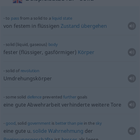
to
pass
from a solid to a
liquid
state
von festem in flüssigen
Zustand
übergehen
solid (liquid, gaseous)
body
fester (flüssiger, gasförmiger)
Körper
solid of
revolution
Umdrehungskörper
some solid
defence
prevented
further
goals
eine gute Abwehrarbeit verhinderte weitere Tore
good
, solid
government
is
better
than
pie
in the
sky
eine gute
u.
solide
Wahrnehmung
der
Regierungsgeschäfte
ist
besser
als leere