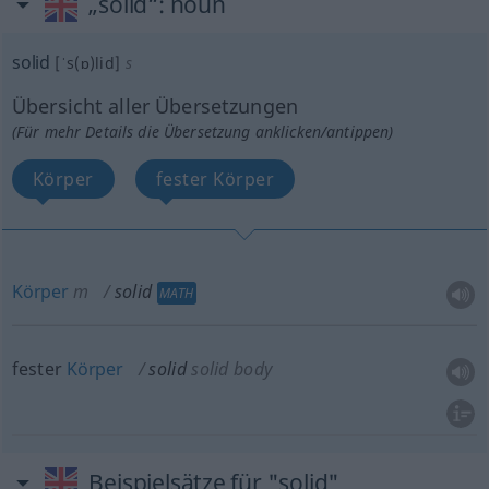
„solid“
: noun
solid
[ˈs(ɒ)lid]
s
Übersicht aller Übersetzungen
(Für mehr Details die Übersetzung anklicken/antippen)
Körper
fester Körper
Körper
m
solid
MATH
fester
Körper
solid
solid body
Beispielsätze für "solid"