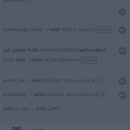
besonders
US
zuverlässig
,
sicher
solid
reliable: person
US
UMG
auf gutem Fuße,
freundschaftlich
(verbunden)
(
with
mit
)
solid
on friendly terms
US
UMG
prima
,
toll
solid
excellent: dance music
etc
SL
erstklassig
solid
excellent: dance music
etc
SL
syn vgl.
firm
solid
→ siehe „
“