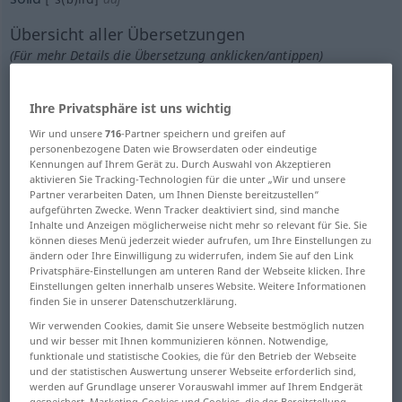
Übersicht aller Übersetzungen
(Für mehr Details die Übersetzung anklicken/antippen)
körperlich, räumlich
Ihre Privatsphäre ist uns wichtig
Wir und unsere
716
-Partner speichern und greifen auf
massiv, voll ausgefüllt
personenbezogene Daten wie Browserdaten oder eindeutige
Kennungen auf Ihrem Gerät zu. Durch Auswahl von Akzeptieren
aktivieren Sie Tracking-Technologien für die unter „Wir und unsere
kompakt, stabil, nicht durchbrochen
Partner verarbeiten Daten, um Ihnen Dienste bereitzustellen“
aufgeführten Zwecke. Wenn Tracker deaktiviert sind, sind manche
Inhalte und Anzeigen möglicherweise nicht mehr so relevant für Sie. Sie
hart, fest, kompakt
fest
können dieses Menü jederzeit wieder aufrufen, um Ihre Einstellungen zu
ändern oder Ihre Einwilligung zu widerrufen, indem Sie auf den Link
Privatsphäre-Einstellungen am unteren Rand der Webseite klicken. Ihre
dicht, geballt
stabil, massiv gebaut
Einstellungen gelten innerhalb unseres Website. Weitere Informationen
finden Sie in unserer Datenschutzerklärung.
Wir verwenden Cookies, damit Sie unsere Webseite bestmöglich nutzen
derb, fest, stabil, kräftig
und wir besser mit Ihnen kommunizieren können. Notwendige,
funktionale und statistische Cookies, die für den Betrieb der Webseite
und der statistischen Auswertung unserer Webseite erforderlich sind,
solide, gründlich
geschlossen, voll
werden auf Grundlage unserer Vorauswahl immer auf Ihrem Endgerät
gespeichert. Marketing-Cookies und Cookies, die der Bereitstellung