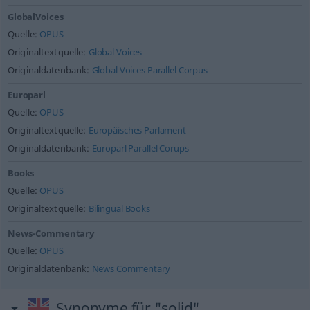
GlobalVoices
Quelle:
OPUS
Originaltextquelle:
Global Voices
Originaldatenbank:
Global Voices Parallel Corpus
Europarl
Quelle:
OPUS
Originaltextquelle:
Europäisches Parlament
Originaldatenbank:
Europarl Parallel Corups
Books
Quelle:
OPUS
Originaltextquelle:
Bilingual Books
News-Commentary
Quelle:
OPUS
Originaldatenbank:
News Commentary
Synonyme für "solid"