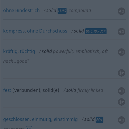
ohne
Bindestrich
solid
compound
LING
kompress
,
ohne
Durchschuss
solid
BUCHDRUCK
kräftig
,
tüchtig
solid
powerful:
,
emphatisch,
oft
nach „good“
fest
(verbunden), solid(e)
solid
firmly linked
geschlossen
,
einmütig
,
einstimmig
solid
POL