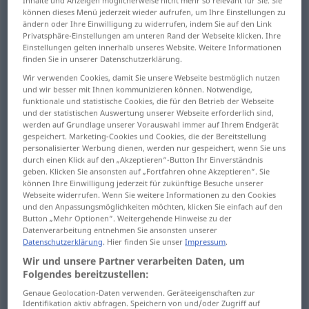
Inhalte und Anzeigen möglicherweise nicht mehr so relevant für Sie. Sie
können dieses Menü jederzeit wieder aufrufen, um Ihre Einstellungen zu
walk
gehen
von Menschen
u.
Tieren
ändern oder Ihre Einwilligung zu widerrufen, indem Sie auf den Link
Privatsphäre-Einstellungen am unteren Rand der Webseite klicken. Ihre
Einstellungen gelten innerhalb unseres Website. Weitere Informationen
go
gehen
von Menschen
u.
Tieren
finden Sie in unserer Datenschutzerklärung.
Wir verwenden Cookies, damit Sie unsere Webseite bestmöglich nutzen
und wir besser mit Ihnen kommunizieren können. Notwendige,
funktionale und statistische Cookies, die für den Betrieb der Webseite
und der statistischen Auswertung unserer Webseite erforderlich sind,
leave
,
go
(away),
depart
gehen
weg-, fortgehen
werden auf Grundlage unserer Vorauswahl immer auf Ihrem Endgerät
gespeichert. Marketing-Cookies und Cookies, die der Bereitstellung
personalisierter Werbung dienen, werden nur gespeichert, wenn Sie uns
durch einen Klick auf den „Akzeptieren“-Button Ihr Einverständnis
geben. Klicken Sie ansonsten auf „Fortfahren ohne Akzeptieren“. Sie
können Ihre Einwilligung jederzeit für zukünftige Besuche unserer
leave
gehen
eine Stellung verlassen
FIG
Webseite widerrufen. Wenn Sie weitere Informationen zu den Cookies
und den Anpassungsmöglichkeiten möchten, klicken Sie einfach auf den
Button „Mehr Optionen“. Weitergehende Hinweise zu der
quit
gehen
eine Stellung verlassen
FIG
Datenverarbeitung entnehmen Sie ansonsten unserer
Datenschutzerklärung
. Hier finden Sie unser
Impressum
.
Wir und unsere Partner verarbeiten Daten, um
Beispiele
Folgendes bereitzustellen:
als
jemand
[etwas] gehen
arbeiten
FIG
Genaue Geolocation-Daten verwenden. Geräteeigenschaften zur
Identifikation aktiv abfragen. Speichern von und/oder Zugriff auf