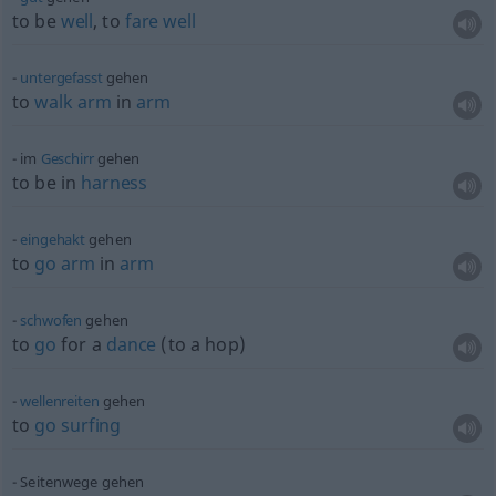
to be
well
, to
fare
well
untergefasst
gehen
to
walk
arm
in
arm
im
Geschirr
gehen
to be in
harness
eingehakt
gehen
to
go
arm
in
arm
schwofen
gehen
to
go
for a
dance
(to a hop)
wellenreiten
gehen
to
go
surfing
Seitenwege gehen