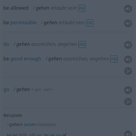
be allowed
gehen
erlaubt sein
FIG
be
permissible
gehen
erlaubt sein
FIG
do
gehen
ausreichen, angehen
FIG
be
good
enough
gehen
ausreichen, angehen
FIG
go
gehen
<
>
MIT
INF
Beispiele
gehen
lassen
loslassen
(
sth
,
sb
)
to
let
go
, to
let
go
of