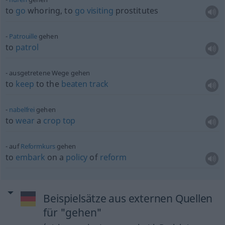
to
go
whoring, to
go
visiting
prostitutes
Patrouille
gehen
to
patrol
ausgetretene Wege gehen
to
keep
to the
beaten
track
nabelfrei
gehen
to
wear
a
crop
top
auf
Reformkurs
gehen
to
embark
on a
policy
of
reform
Beispielsätze aus externen Quellen
für "gehen"