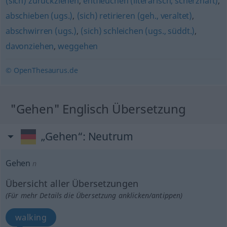
(sich) zurückziehen
,
entfleuchen (literarisch, scherzhaft)
,
abschieben (ugs.)
,
(sich) retirieren (geh., veraltet)
,
abschwirren (ugs.)
,
(sich) schleichen (ugs., süddt.)
,
davonziehen
,
weggehen
© OpenThesaurus.de
"Gehen" Englisch Übersetzung
„Gehen“
: Neutrum
Gehen
n
Übersicht aller Übersetzungen
(Für mehr Details die Übersetzung anklicken/antippen)
walking