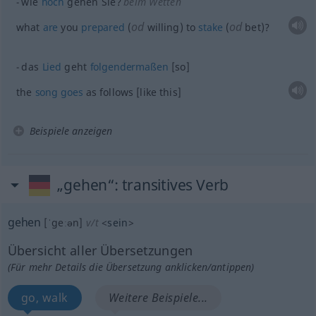
wie
hoch
gehen Sie?
beim Wetten
od
od
what
are
you
prepared
(
willing) to
stake
(
bet)?
das
Lied
geht
folgendermaßen
[so]
the
song
goes
as follows [like this]
Beispiele anzeigen
„gehen“
: transitives Verb
gehen
[ˈgeːən]
v/t
<
sein
>
Übersicht aller Übersetzungen
(Für mehr Details die Übersetzung anklicken/antippen)
go, walk
Weitere Beispiele...