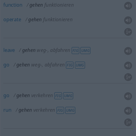
function
gehen
funktionieren
operate
gehen
funktionieren
leave
gehen
weg-, abfahren
FIG
UMG
go
gehen
weg-, abfahren
FIG
UMG
go
gehen
verkehren
FIG
UMG
run
gehen
verkehren
FIG
UMG