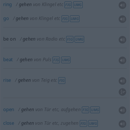
ring
gehen
von Klingel etc
FIG
UMG
go
gehen
von Klingel etc
FIG
UMG
be on
gehen
von Radio etc
FIG
UMG
beat
gehen
von Puls
FIG
UMG
rise
gehen
von Teig etc
FIG
open
gehen
von Tür etc
, aufgehen
FIG
UMG
close
gehen
von Tür etc
, zugehen
FIG
UMG