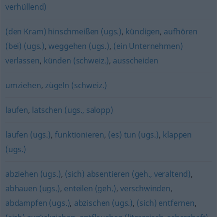
verhüllend)
(den Kram) hinschmeißen (ugs.)
,
kündigen
,
aufhören
(bei) (ugs.)
,
weggehen (ugs.)
,
(ein Unternehmen)
verlassen
,
künden (schweiz.)
,
ausscheiden
umziehen
,
zügeln (schweiz.)
laufen
,
latschen (ugs., salopp)
laufen (ugs.)
,
funktionieren
,
(es) tun (ugs.)
,
klappen
(ugs.)
abziehen (ugs.)
,
(sich) absentieren (geh., veraltend)
,
abhauen (ugs.)
,
enteilen (geh.)
,
verschwinden
,
abdampfen (ugs.)
,
abzischen (ugs.)
,
(sich) entfernen
,