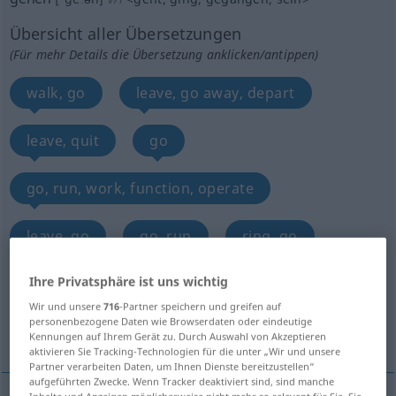
Übersicht aller Übersetzungen
(Für mehr Details die Übersetzung anklicken/antippen)
walk, go
leave, go away, depart
leave, quit
go
go, run, work, function, operate
leave, go
go, run
ring, go
Ihre Privatsphäre ist uns wichtig
be on
beat
Wir und unsere
716
-Partner speichern und greifen auf
personenbezogene Daten wie Browserdaten oder eindeutige
Weitere Übersetzungen...
Kennungen auf Ihrem Gerät zu. Durch Auswahl von Akzeptieren
aktivieren Sie Tracking-Technologien für die unter „Wir und unsere
Partner verarbeiten Daten, um Ihnen Dienste bereitzustellen“
aufgeführten Zwecke. Wenn Tracker deaktiviert sind, sind manche