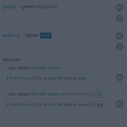
going
gehen
Weggehen
walking
gehen
SPORT
Beispiele
das Gehen
fällt
mir
schwer
od
I
find
it
hard
(
it is
hard
for me) to
walk
das Gehen
fällt
mir
schwer
Abschied nehmen
FIG
od
od
I
find
it
hard
(
it is
hard
for me) to
leave
(
go)