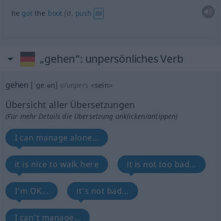
(
a.
he
got
the
boot
push
BR
„gehen“
: unpersönliches Verb
gehen
[ˈgeːən]
v/unpers
<
sein
>
Übersicht aller Übersetzungen
(Für mehr Details die Übersetzung anklicken/antippen)
I can manage alone...
it is nice to walk here
it is not too bad...
I’m OK...
it’s not bad...
I can’t manage...