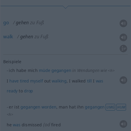
go
gehen
zu Fuß
walk
gehen
zu Fuß
Beispiele
ich habe mich
müde
gegangen
in Wendungen wie
<
h
>
I
have
tired
myself
out
walking
, I walked
till
I
was
ready
to
drop
er ist
gegangen
worden
, man hat ihn
gegangen
UMG
HUM
<
h
>
(
od
he
was
dismissed
fired