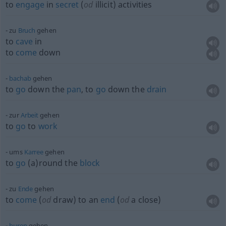
to
engage
in
secret
(
od
illicit) activities
zu
Bruch
gehen
to
cave
in
to
come
down
bachab
gehen
to
go
down the
pan
, to
go
down the
drain
zur
Arbeit
gehen
to
go
to
work
ums
Karree
gehen
to
go
(a)round the
block
zu
Ende
gehen
to
come
(
od
draw) to an
end
(
od
a close)
huren
gehen