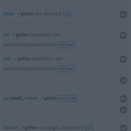
blow
gehen
von Wind etc
FIG
do
gehen
besonders von
Gebrauchsgegenständen
FIG
UMG
last
gehen
besonders von
Gebrauchsgegenständen
FIG
UMG
go
(well),
move
gehen
FIG
UMG
have
it
gehen
von Sage, Gerücht etc
FIG