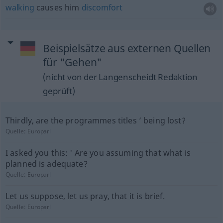
walking
causes him
discomfort
Beispielsätze aus externen Quellen
für "Gehen"
(nicht von der Langenscheidt Redaktion
geprüft)
Thirdly, are the programmes titles ’ being lost?
Quelle:
Europarl
I asked you this: ' Are you assuming that what is
planned is adequate?
Quelle:
Europarl
Let us suppose, let us pray, that it is brief.
Quelle:
Europarl