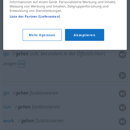
to
go
out (working) as
sb
[sth]
Informationen auf einem Gerät. Personalisierte Werbung und Inhalte,
Messung von Werbung und Inhalten, Zielgruppenforschung und
Entwicklung von Dienstleistungen.
Liste der Partner (Lieferanten)
als
jemand
[etwas] gehen
sich verkleiden
FIG
to
go
(disguised) as
sb
[sth]
Mehr Optionen
Akzeptieren
go
gehen
sich, besonders in der Öffentlichkeit,
zeigen
FIG
go
gehen
funktionieren
run
gehen
funktionieren
work
gehen
funktionieren