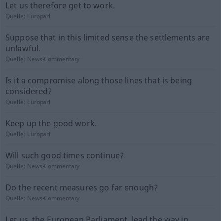
Let us therefore get to work.
Quelle:
Europarl
Suppose that in this limited sense the settlements are
unlawful.
Quelle:
News-Commentary
Is it a compromise along those lines that is being
considered?
Quelle:
Europarl
Keep up the good work.
Quelle:
Europarl
Will such good times continue?
Quelle:
News-Commentary
Do the recent measures go far enough?
Quelle:
News-Commentary
Let us, the European Parliament, lead the way in