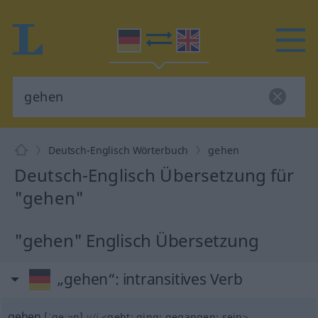
Deutsch-Englisch Wörterbuch
gehen
Deutsch-Englisch Übersetzung für
"gehen"
"gehen" Englisch Übersetzung
„gehen“
: intransitives Verb
gehen
[ˈgeːən]
v/i
<
geht
;
ging
;
gegangen
;
sein
>