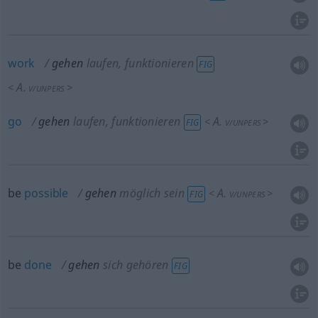
work
gehen
laufen, funktionieren
FIG
A.
<
>
V/UNPERS
go
gehen
laufen, funktionieren
A.
<
>
FIG
V/UNPERS
be
possible
gehen
möglich sein
A.
<
>
FIG
V/UNPERS
be
done
gehen
sich gehören
FIG