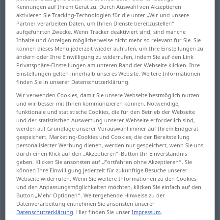
Kennungen auf Ihrem Gerät zu. Durch Auswahl von Akzeptieren
aktivieren Sie Tracking-Technologien für die unter „Wir und unsere
Übersicht aller Übersetzungen
Partner verarbeiten Daten, um Ihnen Dienste bereitzustellen“
(Für mehr Details die Übersetzung anklicken/antippen)
aufgeführten Zwecke. Wenn Tracker deaktiviert sind, sind manche
Inhalte und Anzeigen möglicherweise nicht mehr so relevant für Sie. Sie
können dieses Menü jederzeit wieder aufrufen, um Ihre Einstellungen zu
gehend, wandernd
ändern oder Ihre Einwilligung zu widerrufen, indem Sie auf den Link
Privatsphäre-Einstellungen am unteren Rand der Webseite klicken. Ihre
Einstellungen gelten innerhalb unseres Website. Weitere Informationen
Geh…, Marsch…, Spazier…
finden Sie in unserer Datenschutzerklärung.
Wir verwenden Cookies, damit Sie unsere Webseite bestmöglich nutzen
Gespann…, Hand…
und wir besser mit Ihnen kommunizieren können. Notwendige,
funktionale und statistische Cookies, die für den Betrieb der Webseite
und der statistischen Auswertung unserer Webseite erforderlich sind,
werden auf Grundlage unserer Vorauswahl immer auf Ihrem Endgerät
schwingend, schwankend
Statisten…
gespeichert. Marketing-Cookies und Cookies, die der Bereitstellung
personalisierter Werbung dienen, werden nur gespeichert, wenn Sie uns
durch einen Klick auf den „Akzeptieren“-Button Ihr Einverständnis
geben. Klicken Sie ansonsten auf „Fortfahren ohne Akzeptieren“. Sie
können Ihre Einwilligung jederzeit für zukünftige Besuche unserer
Webseite widerrufen. Wenn Sie weitere Informationen zu den Cookies
gehend,
wandernd
walking
und den Anpassungsmöglichkeiten möchten, klicken Sie einfach auf den
Button „Mehr Optionen“. Weitergehende Hinweise zu der
Datenverarbeitung entnehmen Sie ansonsten unserer
Datenschutzerklärung
. Hier finden Sie unser
Impressum
.
Geh…, Marsch…, Spazier…
walking
relating to