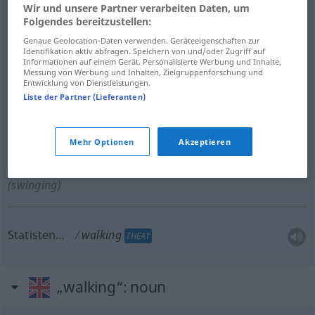
Wir und unsere Partner verarbeiten Daten, um
walking
Folgendes bereitzustellen:
Genaue Geolocation-Daten verwenden. Geräteeigenschaften zur
Identifikation aktiv abfragen. Speichern von und/oder Zugriff auf
Informationen auf einem Gerät. Personalisierte Werbung und Inhalte,
Messung von Werbung und Inhalten, Zielgruppenforschung und
Entwicklung von Dienstleistungen.
Gespann…, Hand…
walking
AGR
TECH
Liste der Partner (Lieferanten)
Mehr Optionen
Akzeptieren
schwingend
,
schwankend
walking
selten
(swinging)
Statisten…
walking
THEAT
„walking“
: noun