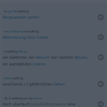
to
go
hill
walking
Bergwandern
gehen
encumbrance
in walking
Behinderung
beim
Gehen
a walking
library
ein Gelehrter, ein
Mensch
von reichem
Wissen
,
ein wandelndes
Lexikon
kittle
walking
unsicheres
od
gefährliches
Gehen
sb
is walking on my
grave
mich überläuft
(unerklärlicherweise)
eine