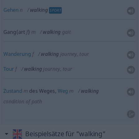
Gehen
n
walking
SPORT
Gang(art
f
)
m
walking
gait
Wanderung
f
walking
journey, tour
Tour
f
walking
journey, tour
Zustand
m
des Weges,
Weg
m
walking
condition of path
Beispielsätze für "walking"