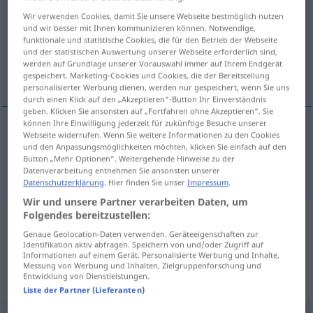
Wir verwenden Cookies, damit Sie unsere Webseite bestmöglich nutzen
Übersicht aller Übersetzungen
und wir besser mit Ihnen kommunizieren können. Notwendige,
funktionale und statistische Cookies, die für den Betrieb der Webseite
(Für mehr Details die Übersetzung anklicken/antippen)
und der statistischen Auswertung unserer Webseite erforderlich sind,
werden auf Grundlage unserer Vorauswahl immer auf Ihrem Endgerät
patrol
gespeichert. Marketing-Cookies und Cookies, die der Bereitstellung
personalisierter Werbung dienen, werden nur gespeichert, wenn Sie uns
durch einen Klick auf den „Akzeptieren“-Button Ihr Einverständnis
geben. Klicken Sie ansonsten auf „Fortfahren ohne Akzeptieren“. Sie
können Ihre Einwilligung jederzeit für zukünftige Besuche unserer
Webseite widerrufen. Wenn Sie weitere Informationen zu den Cookies
patrol
Patrouille
besonders
MIL
und den Anpassungsmöglichkeiten möchten, klicken Sie einfach auf den
Button „Mehr Optionen“. Weitergehende Hinweise zu der
Datenverarbeitung entnehmen Sie ansonsten unserer
Datenschutzerklärung
. Hier finden Sie unser
Impressum
.
Wir und unsere Partner verarbeiten Daten, um
Folgendes bereitzustellen:
Beispielsätze aus externen Quellen
Genaue Geolocation-Daten verwenden. Geräteeigenschaften zur
für "Patrouille"
Identifikation aktiv abfragen. Speichern von und/oder Zugriff auf
Informationen auf einem Gerät. Personalisierte Werbung und Inhalte,
(nicht von der Langenscheidt Redaktion
Messung von Werbung und Inhalten, Zielgruppenforschung und
Entwicklung von Dienstleistungen.
geprüft)
Liste der Partner (Lieferanten)