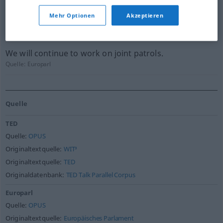
And we ran into a FARC patrol at dawn, so it was quite
Mehr Optionen
Akzeptieren
harrowing.
Quelle:
TED
We will continue to work on joint patrols.
Quelle:
Europarl
Quelle
TED
Quelle:
OPUS
Originaltextquelle:
WIT³
Originaltextquelle:
TED
Originaldatenbank:
TED Talk Parallel Corpus
Europarl
Quelle:
OPUS
Originaltextquelle:
Europäisches Parlament