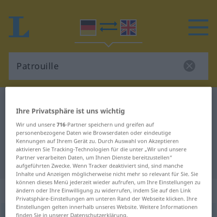
Deutsch-Englisch Wörterbuch
Patrouille
Ihre Privatsphäre ist uns wichtig
Deutsch-Englisch Übersetzung für
Wir und unsere
716
-Partner speichern und greifen auf
"Patrouille"
personenbezogene Daten wie Browserdaten oder eindeutige
Kennungen auf Ihrem Gerät zu. Durch Auswahl von Akzeptieren
aktivieren Sie Tracking-Technologien für die unter „Wir und unsere
Partner verarbeiten Daten, um Ihnen Dienste bereitzustellen“
"Patrouille" Englisch Übersetzung
aufgeführten Zwecke. Wenn Tracker deaktiviert sind, sind manche
Inhalte und Anzeigen möglicherweise nicht mehr so relevant für Sie. Sie
können dieses Menü jederzeit wieder aufrufen, um Ihre Einstellungen zu
„Patrouille“
: Femininum
ändern oder Ihre Einwilligung zu widerrufen, indem Sie auf den Link
Privatsphäre-Einstellungen am unteren Rand der Webseite klicken. Ihre
Einstellungen gelten innerhalb unseres Website. Weitere Informationen
Patrouille
finden Sie in unserer Datenschutzerklärung.
[paˈtrʊljə]
f
<
Patrouille
;
Patrouillen
>
FR.