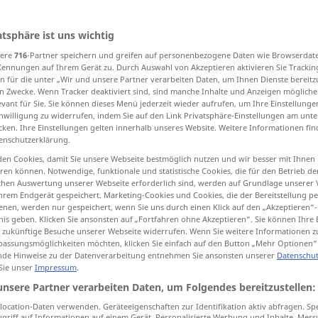
atsphäre ist uns wichtig
sere
716
-Partner speichern und greifen auf personenbezogene Daten wie Browserdat
tippen)
Kennungen auf Ihrem Gerät zu. Durch Auswahl von Akzeptieren aktivieren Sie Trackin
n für die unter „Wir und unsere Partner verarbeiten Daten, um Ihnen Dienste bereitz
hn
Straße, Strich
LandStraßen, Weg
n Zwecke. Wenn Tracker deaktiviert sind, sind manche Inhalte und Anzeigen mögliche
evant für Sie. Sie können dieses Menü jederzeit wieder aufrufen, um Ihre Einstellung
inwilligung zu widerrufen, indem Sie auf den Link Privatsphäre-Einstellungen am unt
cken. Ihre Einstellungen gelten innerhalb unseres Website. Weitere Informationen fin
enschutzerklärung.
en Cookies, damit Sie unsere Webseite bestmöglich nutzen und wir besser mit Ihnen
en können. Notwendige, funktionale und statistische Cookies, die für den Betrieb d
ischen Auswertung unserer Webseite erforderlich sind, werden auf Grundlage unserer
street
hrem Endgerät gespeichert. Marketing-Cookies und Cookies, die der Bereitstellung per
nen, werden nur gespeichert, wenn Sie uns durch einen Klick auf den „Akzeptieren“-
Häuser
u.
nis geben. Klicken Sie ansonsten auf „Fortfahren ohne Akzeptieren“. Sie können Ihre 
ür zukünftige Besuche unserer Webseite widerrufen. Wenn Sie weitere Informationen 
assungsmöglichkeiten möchten, klicken Sie einfach auf den Button „Mehr Optionen“
de Hinweise zu der Datenverarbeitung entnehmen Sie ansonsten unserer
Datenschut
 Sie unser
Impressum
.
unsere Partner verarbeiten Daten, um Folgendes bereitzustellen:
across
the street
ocation-Daten verwenden. Geräteeigenschaften zur Identifikation aktiv abfragen. Sp
griff auf Informationen auf einem Gerät. Personalisierte Werbung und Inhalte, Mes