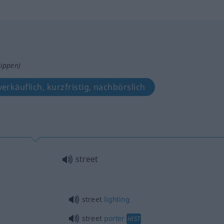
tippen)
verkäuflich, kurzfristig, nachbörslich
street
street
lighting
street
porter
HIST