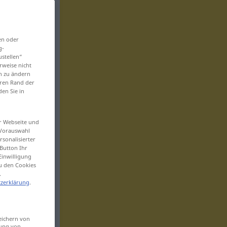
en oder
g-
ustellen“
rweise nicht
en zu ändern
eren Rand der
den Sie in
er Webseite und
 Vorauswahl
sonalisierter
Button Ihr
Einwilligung
zu den Cookies
.
zerklärung
.
eichern von
sung von