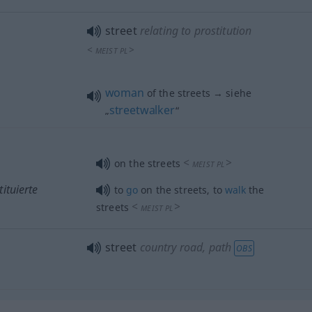
street
relating to prostitution
<
>
MEIST
PL
woman
of the streets → siehe
streetwalker
„
“
<
>
on the streets
MEIST
PL
ituierte
to
go
on the streets, to
walk
the
<
>
streets
MEIST
PL
street
country road, path
OBS