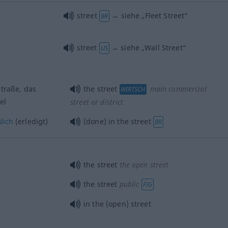
street
→ siehe „
Fleet Street
“
BR
street
→ siehe „
Wall Street
“
US
traße, das
the street
main commercial
WIRTSCH
el
street or district
lich
(erledigt)
(done) in the street
BR
the street
the open street
the street
public
FIG
in the (open) street