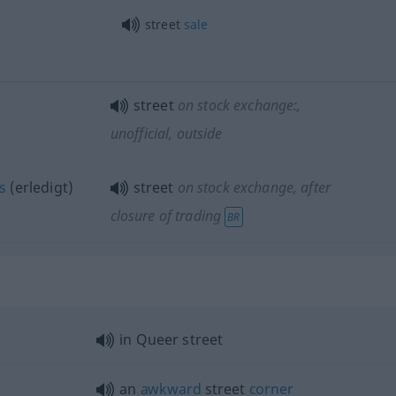
street
sale
street
on stock exchange:
,
unofficial, outside
s
(erledigt)
street
on stock exchange
, after
closure of trading
BR
in Queer street
an
awkward
street
corner