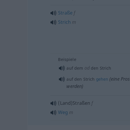
Straße
f
Strich
m
Beispiele
od
auf dem
den Strich
(eine Prost
auf den Strich
gehen
werden)
(Land)Straßen
f
Weg
m