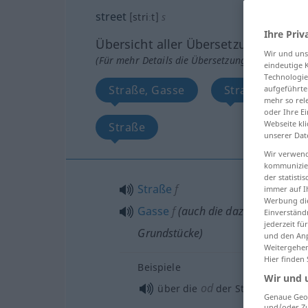
street
[striːt]
s
Ihre Priv
Übersicht aller Übersetzungen
Wir und un
(Für mehr Details die Übersetzung anklicken/an
eindeutige 
Technologie
Straße, Gasse
Straße, Fahrba
aufgeführte
mehr so rel
oder Ihre E
Webseite kli
Straße
unserer Dat
Wir verwend
kommunizier
der statist
Straße
f
immer auf I
Werbung die
Gasse
f
(auch die dazugehörigen 
Einverständ
jederzeit f
Grundstücke)
und den Anp
Weitergehen
Hier finden
Beispiele
Wir und 
od
über die
der Straße
Genaue Geol
und/oder Zu