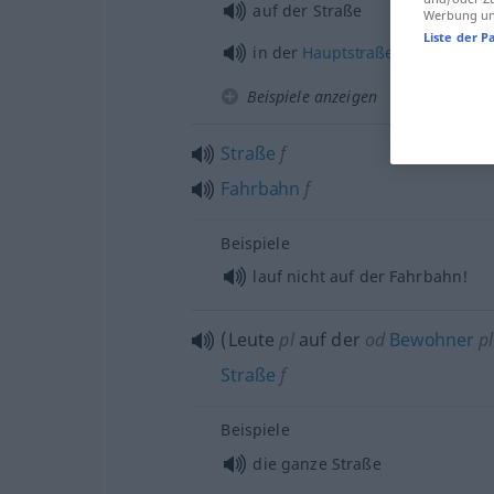
auf der Straße
Werbung und
Liste der P
in der
Hauptstraße
wohnen
Beispiele anzeigen
Straße
f
Fahrbahn
f
Beispiele
lauf nicht auf der Fahrbahn!
(Leute
pl
auf der
od
Bewohner
pl
Straße
f
Beispiele
die ganze Straße