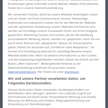
Einstellungen gelten innerhalb unseres Website. Weitere Informationen
finden Sie in unserer Datenschutzerklärung.
Übersicht aller Übersetzungen
Wir verwenden Cookies, damit Sie unsere Webseite bestmöglich nutzen
(Für mehr Details die Übersetzung anklicken/antippen)
und wir besser mit Ihnen kommunizieren können. Notwendige,
funktionale und statistische Cookies, die für den Betrieb der Webseite
arbeitslos
und der statistischen Auswertung unserer Webseite erforderlich sind,
werden auf Grundlage unserer Vorauswahl immer auf Ihrem Endgerät
gespeichert. Marketing-Cookies und Cookies, die der Bereitstellung
personalisierter Werbung dienen, werden nur gespeichert, wenn Sie uns
durch einen Klick auf den „Akzeptieren“-Button Ihr Einverständnis
geben. Klicken Sie ansonsten auf „Fortfahren ohne Akzeptieren“. Sie
arbeitslos
jobless
können Ihre Einwilligung jederzeit für zukünftige Besuche unserer
Webseite widerrufen. Wenn Sie weitere Informationen zu den Cookies
und den Anpassungsmöglichkeiten möchten, klicken Sie einfach auf den
Button „Mehr Optionen“. Weitergehende Hinweise zu der
„jobless“
: noun
Datenverarbeitung entnehmen Sie ansonsten unserer
Datenschutzerklärung
. Hier finden Sie unser
Impressum
.
Wir und unsere Partner verarbeiten Daten, um
jobless
s
Folgendes bereitzustellen:
Übersicht aller Übersetzungen
Genaue Geolocation-Daten verwenden. Geräteeigenschaften zur
Identifikation aktiv abfragen. Speichern von und/oder Zugriff auf
(Für mehr Details die Übersetzung anklicken/antippen)
Informationen auf einem Gerät. Personalisierte Werbung und Inhalte,
Messung von Werbung und Inhalten, Zielgruppenforschung und
Entwicklung von Dienstleistungen.
die Arbeitslosen
Arbeitslosenquote