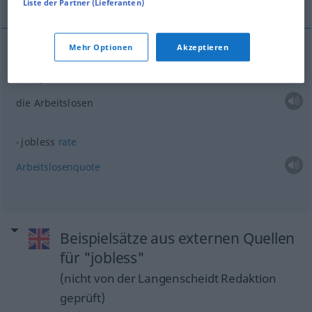
Liste der Partner (Lieferanten)
Mehr Optionen
Akzeptieren
Beispiele
the jobless
die Arbeitslosen
jobless
rate
Arbeitslosenquote
Beispielsätze aus externen Quellen
für "jobless"
(nicht von der Langenscheidt Redaktion
geprüft)