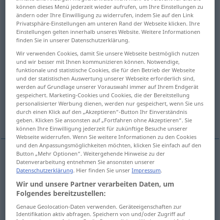
können dieses Menü jederzeit wieder aufrufen, um Ihre Einstellungen zu
ändern oder Ihre Einwilligung zu widerrufen, indem Sie auf den Link
Übersicht aller Übersetzungen
Privatsphäre-Einstellungen am unteren Rand der Webseite klicken. Ihre
(Für mehr Details die Übersetzung anklicken/antippen)
Einstellungen gelten innerhalb unseres Website. Weitere Informationen
finden Sie in unserer Datenschutzerklärung.
Zeremonie, Feierlichkeit, feierlicher Brauch
Wir verwenden Cookies, damit Sie unsere Webseite bestmöglich nutzen
und wir besser mit Ihnen kommunizieren können. Notwendige,
funktionale und statistische Cookies, die für den Betrieb der Webseite
Förmlichkeit, Festhalten an überlieferten
und der statistischen Auswertung unserer Webseite erforderlich sind,
werden auf Grundlage unserer Vorauswahl immer auf Ihrem Endgerät
Formen
gespeichert. Marketing-Cookies und Cookies, die der Bereitstellung
personalisierter Werbung dienen, werden nur gespeichert, wenn Sie uns
durch einen Klick auf den „Akzeptieren“-Button Ihr Einverständnis
Höflichkeitsgeste
geben. Klicken Sie ansonsten auf „Fortfahren ohne Akzeptieren“. Sie
können Ihre Einwilligung jederzeit für zukünftige Besuche unserer
Webseite widerrufen. Wenn Sie weitere Informationen zu den Cookies
und den Anpassungsmöglichkeiten möchten, klicken Sie einfach auf den
Button „Mehr Optionen“. Weitergehende Hinweise zu der
Datenverarbeitung entnehmen Sie ansonsten unserer
Zeremonie
f
ceremony
Datenschutzerklärung
. Hier finden Sie unser
Impressum
.
Wir und unsere Partner verarbeiten Daten, um
Feierlichkeit
f
ceremony
Folgendes bereitzustellen:
Genaue Geolocation-Daten verwenden. Geräteeigenschaften zur
feierlicher
Brauch
ceremony
Identifikation aktiv abfragen. Speichern von und/oder Zugriff auf