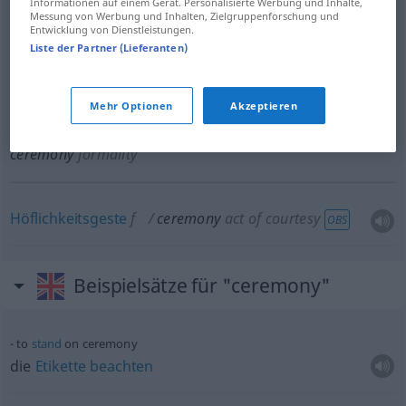
Informationen auf einem Gerät. Personalisierte Werbung und Inhalte,
Messung von Werbung und Inhalten, Zielgruppenforschung und
Entwicklung von Dienstleistungen.
Liste der Partner (Lieferanten)
Förmlichkeit
f
ceremony
formality
Mehr Optionen
Akzeptieren
Festhalten
n
an überlieferten Formen
ceremony
formality
Höflichkeitsgeste
f
ceremony
act of courtesy
OBS
Beispielsätze für "ceremony"
to
stand
on ceremony
die
Etikette
beachten