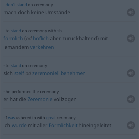
don’t
stand
on ceremony
mach doch keine Umstände
to
stand
on ceremony with
sb
förmlich
(
od
höflich
aber zurückhaltend) mit
jemandem
verkehren
to
stand
on ceremony
sich
steif
od
zeremoniell
benehmen
he performed the ceremony
er hat die
Zeremonie
vollzogen
I
was
ushered in with
great
ceremony
ich
wurde
mit aller
Förmlichkeit
hineingeleitet