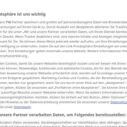
atsphäre ist uns wichtig
sere
716
-Partner speichern und greifen auf personenbezogene Daten wie Browserdat
tippen)
Kennungen auf Ihrem Gerät zu. Durch Auswahl von Akzeptieren aktivieren Sie Trackin
n für die unter „Wir und unsere Partner verarbeiten Daten, um Ihnen Dienste bereitz
e
correspondence card
Epistle
n Zwecke. Wenn Tracker deaktiviert sind, sind manche Inhalte und Anzeigen mögliche
evant für Sie. Sie können dieses Menü jederzeit wieder aufrufen, um Ihre Einstellung
inwilligung zu widerrufen, indem Sie auf den Link Privatsphäre-Einstellungen am unt
cken. Ihre Einstellungen gelten innerhalb unseres Website. Weitere Informationen fin
tent
offers, sellers, asked prices
enschutzerklärung.
en Cookies, damit Sie unsere Webseite bestmöglich nutzen und wir besser mit Ihnen
en können. Notwendige, funktionale und statistische Cookies, die für den Betrieb d
ischen Auswertung unserer Webseite erforderlich sind, werden auf Grundlage unserer
hrem Endgerät gespeichert. Marketing-Cookies und Cookies, die der Bereitstellung per
nen, werden nur gespeichert, wenn Sie uns durch einen Klick auf den „Akzeptieren“-
nis geben. Klicken Sie ansonsten auf „Fortfahren ohne Akzeptieren“. Sie können Ihre 
ür zukünftige Besuche unserer Webseite widerrufen. Wenn Sie weitere Informationen 
Brief
Schreiben
assungsmöglichkeiten möchten, klicken Sie einfach auf den Button „Mehr Optionen“
de Hinweise zu der Datenverarbeitung entnehmen Sie ansonsten unserer
Datenschut
 Sie unser
Impressum
.
unsere Partner verarbeiten Daten, um Folgendes bereitzustellen:
a pupil will
blauer Brief
ocation-Daten verwenden. Geräteeigenschaften zur Identifikation aktiv abfragen. Sp
griff auf Informationen auf einem Gerät. Personalisierte Werbung und Inhalte, Mes