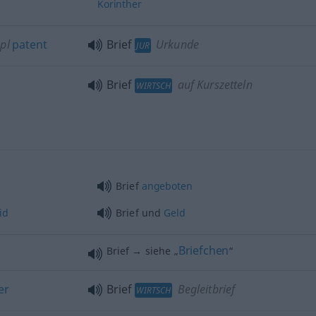
Korinther
pl
patent
Brief
Urkunde
JUR
Brief
auf Kurszetteln
WIRTSCH
Brief
angeboten
id
Brief und
Geld
Briefchen
Brief → siehe „
“
er
Brief
Begleitbrief
WIRTSCH