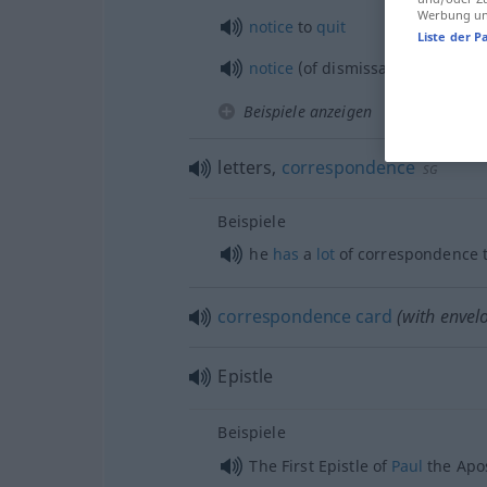
Werbung und
notice
to
quit
Liste der P
notice
(of dismissal)
Beispiele anzeigen
letters,
correspondence
SG
Beispiele
he
has
a
lot
of correspondence 
correspondence
card
(with envel
Epistle
Beispiele
The First Epistle of
Paul
the Apos