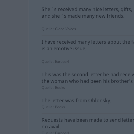
She ’ s received many nice letters, gifts,
and she ’ s made many new friends.
Quelle:
GlobalVoices
I have received many letters about the fa
is an emotive issue.
Quelle:
Europarl
This was the second letter he had recei
the woman who had been his brother's 
Quelle:
Books
The letter was from Oblonsky.
Quelle:
Books
Requests have been made to send letter
no avail.
Quelle:
Europarl