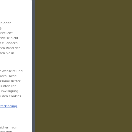
en oder
g-
ustellen“
rweise nicht
en zu ändern
eren Rand der
den Sie in
er Webseite und
 Vorauswahl
sonalisierter
Button Ihr
Einwilligung
zu den Cookies
.
zerklärung
.
eichern von
sung von