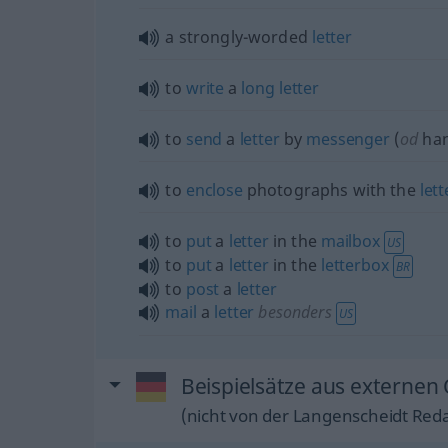
a strongly-worded
letter
to
write
a
long
letter
to
send
a
letter
by
messenger
(
od
ha
to
enclose
photographs with the
lett
to
put
a
letter
in the
mailbox
US
to
put
a
letter
in the
letterbox
BR
to
post
a
letter
mail
a
letter
besonders
US
Beispielsätze aus externen 
(nicht von der Langenscheidt Reda