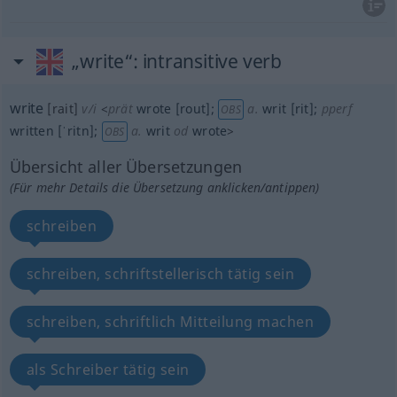
„write“
: intransitive verb
write
[rait]
v/i
<
prät
wrote
[rout]
;
a.
writ
[rit]
;
pperf
OBS
written
[ˈritn]
;
a.
writ
od
wrote
>
OBS
Übersicht aller Übersetzungen
(Für mehr Details die Übersetzung anklicken/antippen)
schreiben
schreiben, schriftstellerisch tätig sein
schreiben, schriftlich Mitteilung machen
als Schreiber tätig sein