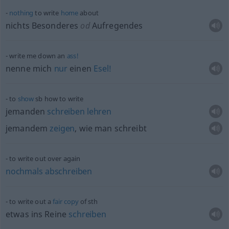
nothing
to write
home
about
nichts Besonderes
od
Aufregendes
write me down an
ass!
nenne mich
nur
einen
Esel!
to
show
sb
how to write
jemanden
schreiben
lehren
jemandem
zeigen
, wie man schreibt
to write out over again
nochmals
abschreiben
to write out a
fair
copy
of
sth
etwas
ins Reine
schreiben