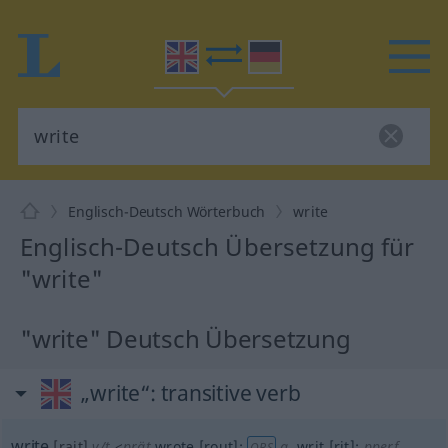
Englisch-Deutsch Wörterbuch
write
Englisch-Deutsch Übersetzung für
"write"
"write" Deutsch Übersetzung
„write“
: transitive verb
write
[rait]
v/t
<
prät
wrote
[rout]
;
a.
writ
[rit]
;
pperf
OBS