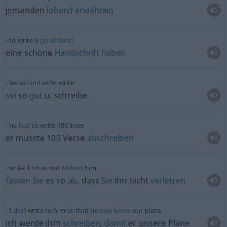
jemanden
lobend
erwähnen
to write a
good
hand
eine schöne
Handschrift
haben
be so
kind
as to write
sei
so
gut
u.
schreibe
he
had
to write 100 lines
er musste 100 Verse
abschreiben
write it so as not to
hurt
him
fassen
Sie
es so
ab
, dass
Sie
ihn nicht
verletzen
I
shall
write to him so that he
may
know
our plans
ich werde ihm
schreiben
,
damit
er unsere Pläne