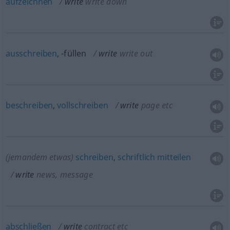
aufzeichnen
write
write down
ausschreiben
, -füllen
write
write out
beschreiben
,
vollschreiben
write
page
etc
(jemandem etwas)
schreiben
,
schriftlich
mitteilen
write
news, message
abschließen
write
contract
etc