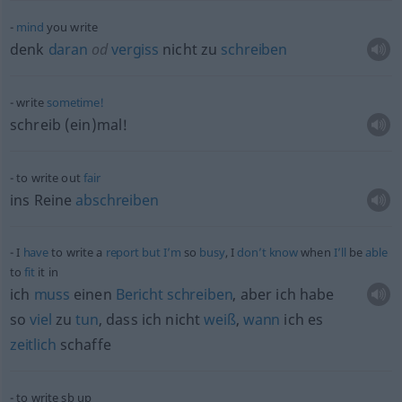
mind
you write
denk
daran
od
vergiss
nicht zu
schreiben
write
sometime!
schreib (ein)mal!
to write out
fair
ins Reine
abschreiben
I
have
to write a
report
but
I’m
so
busy
, I
don’t
know
when
I’ll
be
able
to
fit
it in
ich
muss
einen
Bericht
schreiben
, aber ich habe
so
viel
zu
tun
, dass ich nicht
weiß
,
wann
ich es
zeitlich
schaffe
to write
sb
up