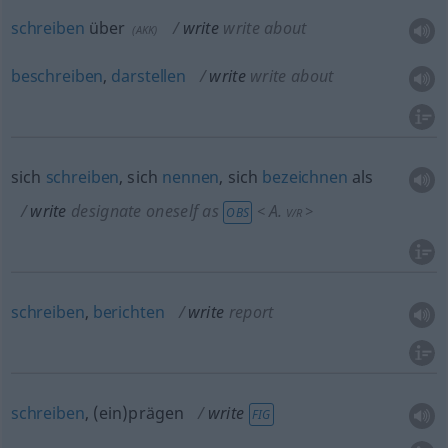
schreiben
über
write
write about
(
AKK
)
beschreiben
,
darstellen
write
write about
sich
schreiben
, sich
nennen
, sich
bezeichnen
als
write
designate oneself as
A.
<
>
OBS
V/R
schreiben
,
berichten
write
report
schreiben
, (ein)prägen
write
FIG