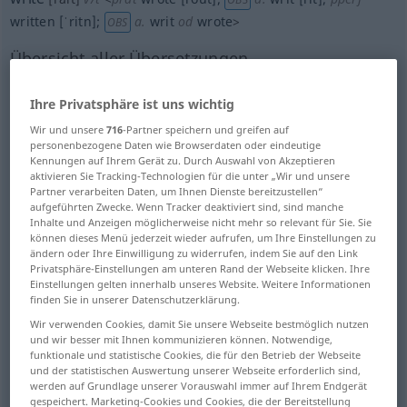
written
[ˈritn]
;
a.
writ
od
wrote
>
OBS
Übersicht aller Übersetzungen
(Für mehr Details die Übersetzung anklicken/antippen)
Ihre Privatsphäre ist uns wichtig
schreiben
Wir und unsere
716
-Partner speichern und greifen auf
personenbezogene Daten wie Browserdaten oder eindeutige
Kennungen auf Ihrem Gerät zu. Durch Auswahl von Akzeptieren
auf-, niederschreiben, schriftlich niederlegen,
aktivieren Sie Tracking-Technologien für die unter „Wir und unsere
aufzeichnen
Partner verarbeiten Daten, um Ihnen Dienste bereitzustellen“
aufgeführten Zwecke. Wenn Tracker deaktiviert sind, sind manche
Inhalte und Anzeigen möglicherweise nicht mehr so relevant für Sie. Sie
ausschreiben, -füllen
können dieses Menü jederzeit wieder aufrufen, um Ihre Einstellungen zu
ändern oder Ihre Einwilligung zu widerrufen, indem Sie auf den Link
Privatsphäre-Einstellungen am unteren Rand der Webseite klicken. Ihre
beschreiben, vollschreiben
Einstellungen gelten innerhalb unseres Website. Weitere Informationen
finden Sie in unserer Datenschutzerklärung.
Wir verwenden Cookies, damit Sie unsere Webseite bestmöglich nutzen
schreiben, schriftlich mitteilen
und wir besser mit Ihnen kommunizieren können. Notwendige,
funktionale und statistische Cookies, die für den Betrieb der Webseite
und der statistischen Auswertung unserer Webseite erforderlich sind,
abschließen
schreiben, verfassen
werden auf Grundlage unserer Vorauswahl immer auf Ihrem Endgerät
gespeichert. Marketing-Cookies und Cookies, die der Bereitstellung