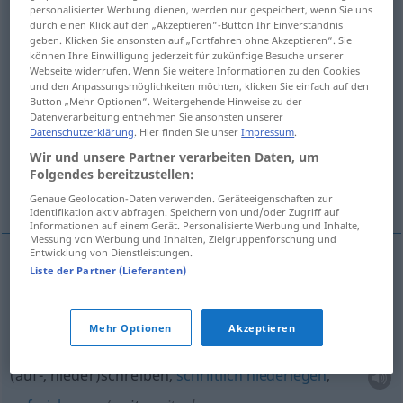
personalisierter Werbung dienen, werden nur gespeichert, wenn Sie uns
schreiben über, beschreiben, darstellen
durch einen Klick auf den „Akzeptieren“-Button Ihr Einverständnis
geben. Klicken Sie ansonsten auf „Fortfahren ohne Akzeptieren“. Sie
können Ihre Einwilligung jederzeit für zukünftige Besuche unserer
Webseite widerrufen. Wenn Sie weitere Informationen zu den Cookies
sich schreiben, sich nennen, sich bezeichnen
und den Anpassungsmöglichkeiten möchten, klicken Sie einfach auf den
als
Button „Mehr Optionen“. Weitergehende Hinweise zu der
Datenverarbeitung entnehmen Sie ansonsten unserer
Datenschutzerklärung
. Hier finden Sie unser
Impressum
.
schreiben, berichten
Wir und unsere Partner verarbeiten Daten, um
Folgendes bereitzustellen:
Weitere Übersetzungen...
Genaue Geolocation-Daten verwenden. Geräteeigenschaften zur
Identifikation aktiv abfragen. Speichern von und/oder Zugriff auf
Informationen auf einem Gerät. Personalisierte Werbung und Inhalte,
Messung von Werbung und Inhalten, Zielgruppenforschung und
Entwicklung von Dienstleistungen.
Liste der Partner (Lieferanten)
(etwas)
schreiben
write
Mehr Optionen
Akzeptieren
(auf-, nieder)schreiben,
schriftlich
niederlegen
,