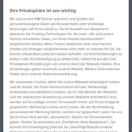
[noun]
>
Ihre Privatsphäre ist uns wichtig
Übersicht aller Übersetzungen
Wir und unsere
716
-Partner speichern und greifen auf
personenbezogene Daten wie Browserdaten oder eindeutige
(Für mehr Details die Übersetzung anklicken/antippen)
Kennungen auf Ihrem Gerät zu. Durch Auswahl von Akzeptieren
aktivieren Sie Tracking-Technologien für die unter „Wir und unsere
wissen, sich bewusst sein
Partner verarbeiten Daten, um Ihnen Dienste bereitzustellen“
aufgeführten Zwecke. Wenn Tracker deaktiviert sind, sind manche
Inhalte und Anzeigen möglicherweise nicht mehr so relevant für Sie. Sie
fähig sein, verstehen
können dieses Menü jederzeit wieder aufrufen, um Ihre Einstellungen zu
ändern oder Ihre Einwilligung zu widerrufen, indem Sie auf den Link
Privatsphäre-Einstellungen am unteren Rand der Webseite klicken. Ihre
Einstellungen gelten innerhalb unseres Website. Weitere Informationen
kennen, vertraut sein mit
finden Sie in unserer Datenschutzerklärung.
Wir verwenden Cookies, damit Sie unsere Webseite bestmöglich nutzen
erfahren, erleben
und wir besser mit Ihnen kommunizieren können. Notwendige,
funktionale und statistische Cookies, die für den Betrieb der Webseite
und der statistischen Auswertung unserer Webseite erforderlich sind,
wiedererkennen, unterscheiden
werden auf Grundlage unserer Vorauswahl immer auf Ihrem Endgerät
gespeichert. Marketing-Cookies und Cookies, die der Bereitstellung
personalisierter Werbung dienen, werden nur gespeichert, wenn Sie uns
durch einen Klick auf den „Akzeptieren“-Button Ihr Einverständnis
erkennen
geben. Klicken Sie ansonsten auf „Fortfahren ohne Akzeptieren“. Sie
können Ihre Einwilligung jederzeit für zukünftige Besuche unserer
Webseite widerrufen. Wenn Sie weitere Informationen zu den Cookies