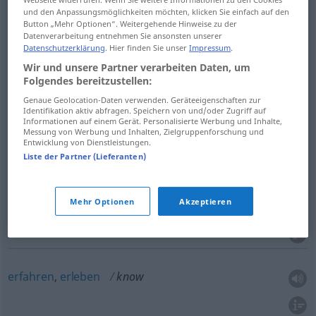
und den Anpassungsmöglichkeiten möchten, klicken Sie einfach auf den
Button „Mehr Optionen“. Weitergehende Hinweise zu der
Datenverarbeitung entnehmen Sie ansonsten unserer
wissen
, sich
bewusst
sein
know
(
GEN
)
Datenschutzerklärung
. Hier finden Sie unser
Impressum
.
Wir und unsere Partner verarbeiten Daten, um
Folgendes bereitzustellen:
Genaue Geolocation-Daten verwenden. Geräteeigenschaften zur
fähig
sein
,
verstehen
(
how to do
zu tun
)
know
Identifikation aktiv abfragen. Speichern von und/oder Zugriff auf
Informationen auf einem Gerät. Personalisierte Werbung und Inhalte,
Messung von Werbung und Inhalten, Zielgruppenforschung und
Entwicklung von Dienstleistungen.
Liste der Partner (Lieferanten)
kennen
,
vertraut
sein
mit
know
person, location
Mehr Optionen
Akzeptieren
etc
erfahren
,
erleben
know