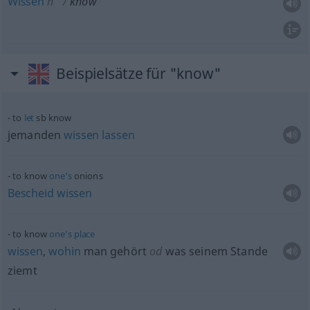
Wissen
n
know
Beispielsätze für "know"
to
let
sb
know
jemanden
wissen
lassen
to know
one’s
onions
Bescheid
wissen
to know
one’s
place
wissen
,
wohin
man gehört
od
was seinem Stande
ziemt