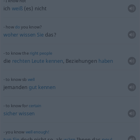
I know not
ich
weiß
(es) nicht
how
do
you know?
woher
wissen
Sie
das?
to know the
right
people
die
rechten
Leute
kennen
, Beziehungen
haben
to know
sb
well
jemanden
gut
kennen
to know for
certain
sicher
wissen
you know
well
enough!
tun
Sie
doch nicht so, als
wäre
Ihnen das
neu!