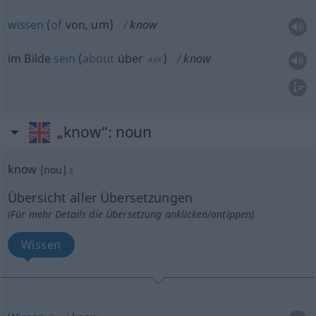
wissen
(
of
von, um
)
know
im Bilde
sein
(
about
über
)
know
AKK
„know“
: noun
know
[nou]
s
Übersicht aller Übersetzungen
(Für mehr Details die Übersetzung anklicken/antippen)
Wissen