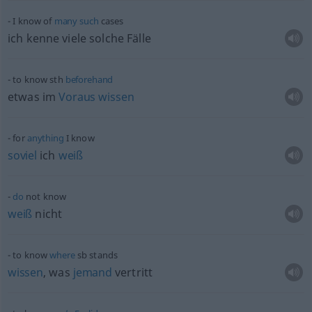
I know of
many
such
cases
ich kenne viele solche Fälle
to know
sth
beforehand
etwas
im
Voraus
wissen
for
anything
I know
soviel
ich
weiß
do
not know
weiß
nicht
to know
where
sb
stands
wissen
, was
jemand
vertritt