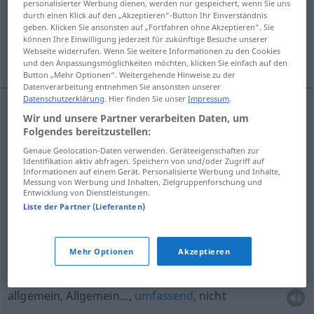
personalisierter Werbung dienen, werden nur gespeichert, wenn Sie uns
durch einen Klick auf den „Akzeptieren“-Button Ihr Einverständnis
führend, Haupt…, General…
geben. Klicken Sie ansonsten auf „Fortfahren ohne Akzeptieren“. Sie
können Ihre Einwilligung jederzeit für zukünftige Besuche unserer
Webseite widerrufen. Wenn Sie weitere Informationen zu den Cookies
im Generalsrang, Generals…
und den Anpassungsmöglichkeiten möchten, klicken Sie einfach auf den
Button „Mehr Optionen“. Weitergehende Hinweise zu der
Datenverarbeitung entnehmen Sie ansonsten unserer
Datenschutzerklärung
. Hier finden Sie unser
Impressum
.
Wir und unsere Partner verarbeiten Daten, um
allgemein
,
gemeinsam
,
gemeinschaftlich
,
Folgendes bereitzustellen:
Gemeinschafts…
general
Genaue Geolocation-Daten verwenden. Geräteeigenschaften zur
Identifikation aktiv abfragen. Speichern von und/oder Zugriff auf
Informationen auf einem Gerät. Personalisierte Werbung und Inhalte,
Messung von Werbung und Inhalten, Zielgruppenforschung und
Entwicklung von Dienstleistungen.
allgemein
gebräuchlich
od
verbreitet
,
üblich
Liste der Partner (Lieferanten)
general
usual
Mehr Optionen
Akzeptieren
allgemein
, Allgemein…,
umfassend
, nicht