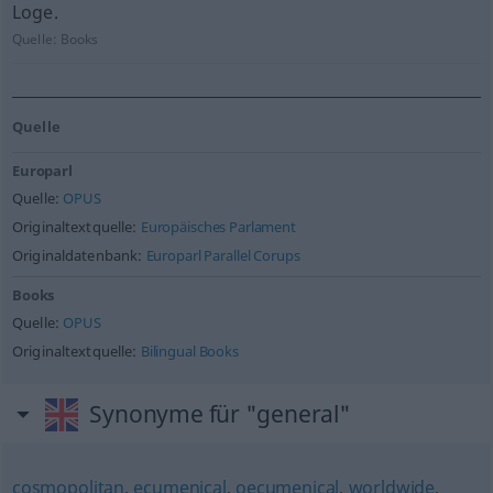
Loge.
Quelle:
Books
Quelle
Europarl
Quelle:
OPUS
Originaltextquelle:
Europäisches Parlament
Originaldatenbank:
Europarl Parallel Corups
Books
Quelle:
OPUS
Originaltextquelle:
Bilingual Books
Synonyme für "general"
cosmopolitan
,
ecumenical
,
oecumenical
,
worldwide
,