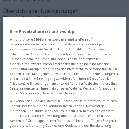
Übersicht aller Übersetzungen
(Für mehr Details die Übersetzung anklicken/antippen)
gemeinsam, gemeinschaftlich,
Ihre Privatsphäre ist uns wichtig
Gemeinschafts…
Wir und unsere
716
-Partner speichern und greifen auf
personenbezogene Daten wie Browserdaten oder eindeutige
Kennungen auf Ihrem Gerät zu. Durch Auswahl von Akzeptieren
gebräuchlich verbreitet, üblich
aktivieren Sie Tracking-Technologien für die unter „Wir und unsere
Partner verarbeiten Daten, um Ihnen Dienste bereitzustellen“
aufgeführten Zwecke. Wenn Tracker deaktiviert sind, sind manche
Allgemein…, umfassend, nicht begrenzt
Inhalte und Anzeigen möglicherweise nicht mehr so relevant für Sie. Sie
können dieses Menü jederzeit wieder aufrufen, um Ihre Einstellungen zu
ändern oder Ihre Einwilligung zu widerrufen, indem Sie auf den Link
allgemein gehalten, nicht spezialisiert
Privatsphäre-Einstellungen am unteren Rand der Webseite klicken. Ihre
Einstellungen gelten innerhalb unseres Website. Weitere Informationen
finden Sie in unserer Datenschutzerklärung.
ganz, gesamt
Wir verwenden Cookies, damit Sie unsere Webseite bestmöglich nutzen
und wir besser mit Ihnen kommunizieren können. Notwendige,
funktionale und statistische Cookies, die für den Betrieb der Webseite
ungefähr, annähernd, unbestimmt, unklar,
und der statistischen Auswertung unserer Webseite erforderlich sind,
vage
werden auf Grundlage unserer Vorauswahl immer auf Ihrem Endgerät
gespeichert. Marketing-Cookies und Cookies, die der Bereitstellung