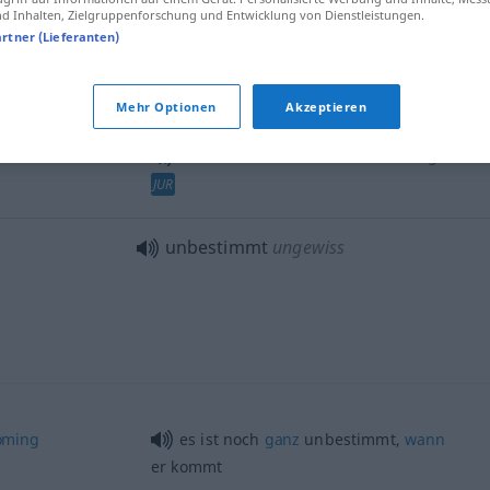
 Inhalten, Zielgruppenforschung und Entwicklung von Dienstleistungen.
artner (Lieferanten)
od
e
period
(
etwas
auf unbestimmte
Zeit
Mehr Optionen
Akzeptieren
verschieben
etwas
auf unbestimmte
Zeit
vertagen
JUR
unbestimmt
ungewiss
oming
es ist noch
ganz
unbestimmt,
wann
er kommt