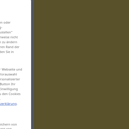
en oder
g-
ustellen“
rweise nicht
en zu ändern
eren Rand der
den Sie in
er Webseite und
 Vorauswahl
sonalisierter
Button Ihr
Einwilligung
zu den Cookies
.
zerklärung
.
eichern von
sung von