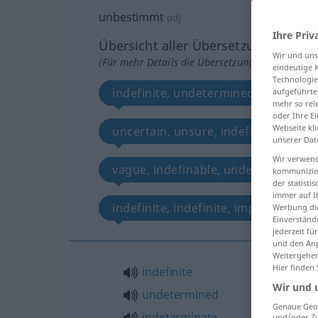
unbestimmt
adj
Ihre Priv
Übersicht aller Übersetzungen
Wir und un
(Für mehr Details die Übersetzung anklicken/an
eindeutige 
Technologie
indefinite, undetermined, indeterm
aufgeführte
mehr so rel
oder Ihre E
Webseite kli
uncertain, unsure, indefinite, not de
unserer Dat
Wir verwend
vague, indefinable, undefinable, un
kommunizier
der statist
immer auf I
indefinite, indefinite, impersonal
Werbung die
Einverständ
jederzeit f
und den Anp
Weitergehen
Hier finden
indefinite
Wir und 
undetermined
Genaue Geol
indeterminate
und/oder Zu