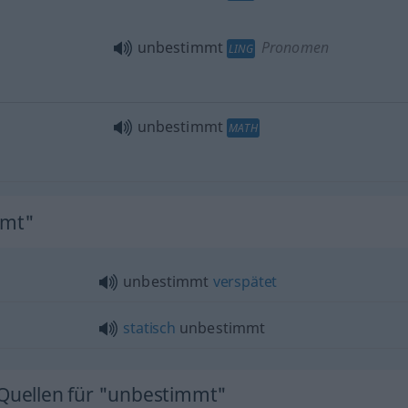
unbestimmt
Pronomen
LING
unbestimmt
MATH
mmt"
unbestimmt
verspätet
statisch
unbestimmt
 Quellen für "unbestimmt"