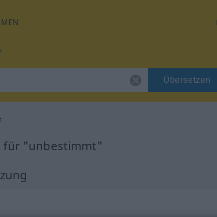
HMEN
Übersetzen
t
 für "unbestimmt"
tzung