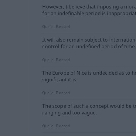
However, I believe that imposing a mor
for an indefinable period is inappropria
Quelle:
Europarl
It will also remain subject to internation
control for an undefined period of time
Quelle:
Europarl
The Europe of Nice is undecided as to 
significant it is.
Quelle:
Europarl
The scope of such a concept would be t
ranging and too vague.
Quelle:
Europarl