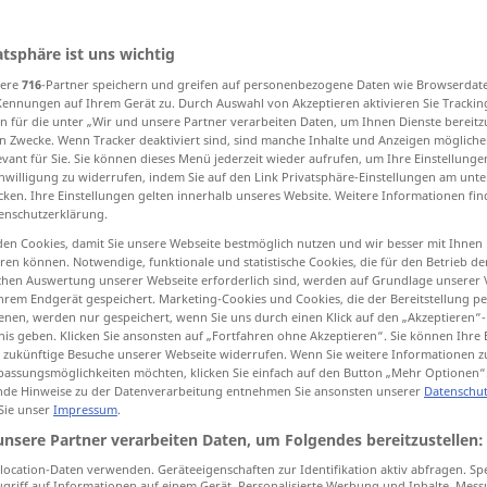
atsphäre ist uns wichtig
sere
716
-Partner speichern und greifen auf personenbezogene Daten wie Browserdat
tippen)
Kennungen auf Ihrem Gerät zu. Durch Auswahl von Akzeptieren aktivieren Sie Trackin
n für die unter „Wir und unsere Partner verarbeiten Daten, um Ihnen Dienste bereitz
inate
n Zwecke. Wenn Tracker deaktiviert sind, sind manche Inhalte und Anzeigen mögliche
evant für Sie. Sie können dieses Menü jederzeit wieder aufrufen, um Ihre Einstellung
inwilligung zu widerrufen, indem Sie auf den Link Privatsphäre-Einstellungen am unt
cken. Ihre Einstellungen gelten innerhalb unseres Website. Weitere Informationen fin
finite
enschutzerklärung.
en Cookies, damit Sie unsere Webseite bestmöglich nutzen und wir besser mit Ihnen
defined
undecided
vague, indefinite
en können. Notwendige, funktionale und statistische Cookies, die für den Betrieb d
ischen Auswertung unserer Webseite erforderlich sind, werden auf Grundlage unserer
hrem Endgerät gespeichert. Marketing-Cookies und Cookies, die der Bereitstellung per
indeterminate, indefinite
nen, werden nur gespeichert, wenn Sie uns durch einen Klick auf den „Akzeptieren“-
nis geben. Klicken Sie ansonsten auf „Fortfahren ohne Akzeptieren“. Sie können Ihre 
ür zukünftige Besuche unserer Webseite widerrufen. Wenn Sie weitere Informationen 
assungsmöglichkeiten möchten, klicken Sie einfach auf den Button „Mehr Optionen“
de Hinweise zu der Datenverarbeitung entnehmen Sie ansonsten unserer
Datenschut
 Sie unser
Impressum
.
unbestimmt
Zeitraum, Zukunft,
unsere Partner verarbeiten Daten, um Folgendes bereitzustellen:
Anzahl etc
ocation-Daten verwenden. Geräteeigenschaften zur Identifikation aktiv abfragen. Sp
griff auf Informationen auf einem Gerät. Personalisierte Werbung und Inhalte, Mes