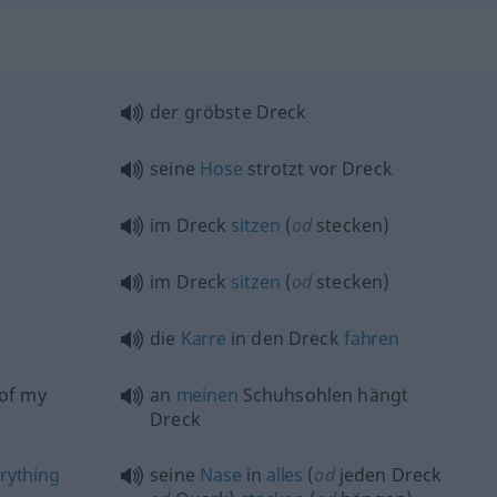
der gröbste Dreck
seine
Hose
strotzt vor Dreck
im Dreck
sitzen
(
od
stecken)
im Dreck
sitzen
(
od
stecken)
die
Karre
in den Dreck
fahren
 of my
an
meinen
Schuhsohlen hängt
Dreck
rything
seine
Nase
in
alles
(
od
jeden Dreck