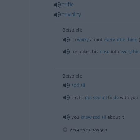
trifle
triviality
Beispiele
to
worry
about
every
little
thing
he pokes his
nose
into
everythi
Beispiele
sod
all
that’s
got
sod
all
to
do
with you
you
know
sod
all
about it
Beispiele anzeigen