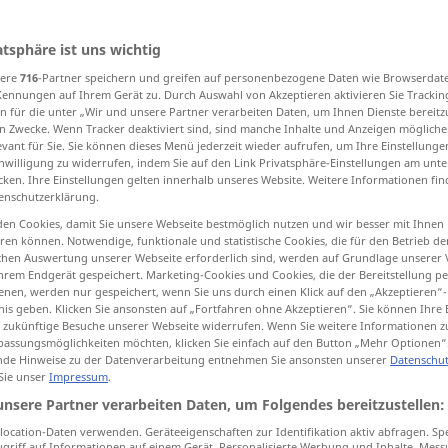
atsphäre ist uns wichtig
sere
716
-Partner speichern und greifen auf personenbezogene Daten wie Browserdat
tippen)
Kennungen auf Ihrem Gerät zu. Durch Auswahl von Akzeptieren aktivieren Sie Trackin
n für die unter „Wir und unsere Partner verarbeiten Daten, um Ihnen Dienste bereitz
t, filth, muck
n Zwecke. Wenn Tracker deaktiviert sind, sind manche Inhalte und Anzeigen mögliche
evant für Sie. Sie können dieses Menü jederzeit wieder aufrufen, um Ihre Einstellung
inwilligung zu widerrufen, indem Sie auf den Link Privatsphäre-Einstellungen am unt
cken. Ihre Einstellungen gelten innerhalb unseres Website. Weitere Informationen fin
old stuff
rubbish, trash, garbage
enschutzerklärung.
en Cookies, damit Sie unsere Webseite bestmöglich nutzen und wir besser mit Ihnen
...
en können. Notwendige, funktionale und statistische Cookies, die für den Betrieb d
ischen Auswertung unserer Webseite erforderlich sind, werden auf Grundlage unserer
hrem Endgerät gespeichert. Marketing-Cookies und Cookies, die der Bereitstellung per
nen, werden nur gespeichert, wenn Sie uns durch einen Klick auf den „Akzeptieren“-
nis geben. Klicken Sie ansonsten auf „Fortfahren ohne Akzeptieren“. Sie können Ihre 
ür zukünftige Besuche unserer Webseite widerrufen. Wenn Sie weitere Informationen 
Dreck
Schmutz
UMG
assungsmöglichkeiten möchten, klicken Sie einfach auf den Button „Mehr Optionen“
de Hinweise zu der Datenverarbeitung entnehmen Sie ansonsten unserer
Datenschut
 Sie unser
Impressum
.
unsere Partner verarbeiten Daten, um Folgendes bereitzustellen:
diese
Arbeit
macht
viel
Dreck
UMG
ocation-Daten verwenden. Geräteeigenschaften zur Identifikation aktiv abfragen. Sp
griff auf Informationen auf einem Gerät. Personalisierte Werbung und Inhalte, Mes