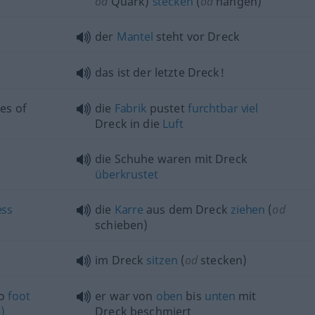
od
Quark)
stecken
(
od
hängen)
der
Mantel
steht vor Dreck
das ist der letzte Dreck!
es of
die
Fabrik
pustet
furchtbar
viel
Dreck in die
Luft
die Schuhe waren mit Dreck
überkrustet
ss
die
Karre
aus dem Dreck
ziehen
(
od
schieben)
im Dreck
sitzen
(
od
stecken)
o
foot
er war von
oben
bis
unten
mit
)
Dreck beschmiert