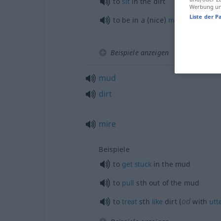
to
sit
in the dirt
Werbung und
Liste der P
to be in a (nice)
mess
Beispiele anzeigen
mud
dirt
mire
Beispiele
to
get
stuck
in the mud
to
pull
sth
out of the mud
od
to
treat
sth
like
dirt (
with
utt