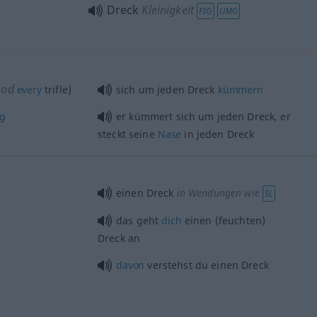
Dreck
Kleinigkeit
FIG
UMG
od
(
every
trifle)
sich um jeden Dreck
kümmern
ng
er kümmert sich um jeden Dreck, er
steckt seine
Nase
in jeden Dreck
einen Dreck
in Wendungen wie
SL
das geht
dich
einen (feuchten)
Dreck an
davon
verstehst du einen Dreck