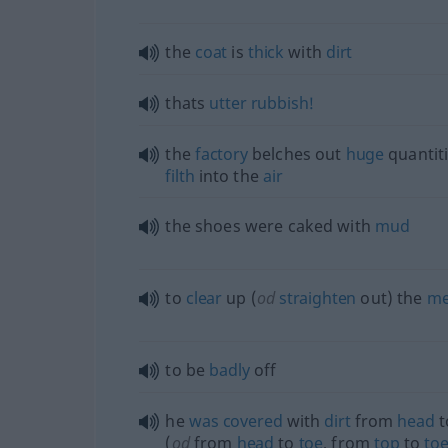
the
coat
is
thick
with
dirt
thats
utter
rubbish!
the
factory
belches out
huge
quantiti
filth
into the
air
the shoes were caked with
mud
to
clear
up (
od
straighten
out) the
me
to be
badly
off
he
was
covered
with
dirt
from
head
t
(
od
from
head
to
toe
, from
top
to
toe