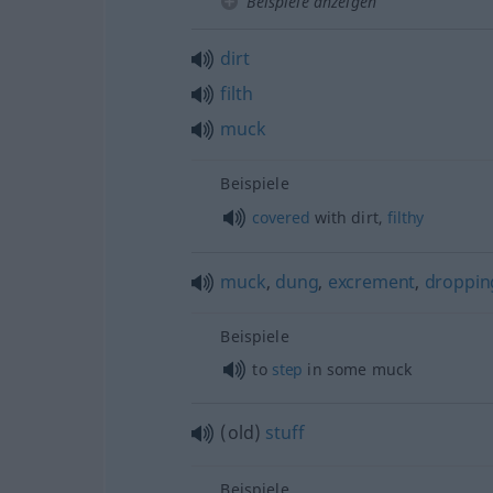
Beispiele anzeigen
dirt
filth
muck
Beispiele
covered
with dirt,
filthy
muck
,
dung
,
excrement
,
droppin
Beispiele
to
step
in some muck
(old)
stuff
Beispiele