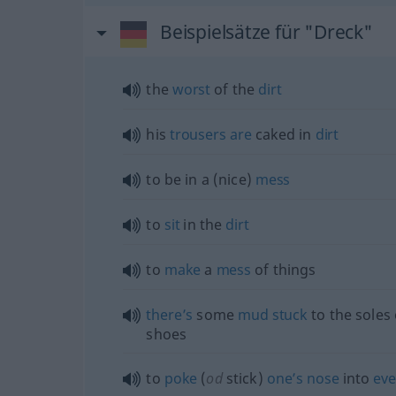
Beispielsätze für "Dreck"
the
worst
of the
dirt
his
trousers
are
caked in
dirt
to be in a (nice)
mess
to
sit
in the
dirt
to
make
a
mess
of things
there’s
some
mud
stuck
to the soles
shoes
to
poke
(
od
stick)
one’s
nose
into
eve