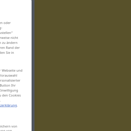
en oder
g-
ustellen“
rweise nicht
en zu ändern
eren Rand der
den Sie in
er Webseite und
 Vorauswahl
sonalisierter
Button Ihr
Einwilligung
zu den Cookies
.
zerklärung
.
eichern von
sung von