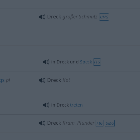
Dreck
großer Schmutz
UMG
in Dreck und
Speck
FIG
gs
pl
Dreck
Kot
in Dreck
treten
Dreck
Kram, Plunder
FIG
UMG