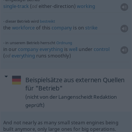
single-track
(
od
either-direction)
working
dieser Betrieb wird
bestreikt
the
workforce
of this
company
is on
strike
in unserem Betrieb herrscht
Ordnung
in our
company
everything
is
well
under
control
(
od
everything
runs smoothly)
Beispielsätze aus externen Quellen
für "Betrieb"
(nicht von der Langenscheidt Redaktion
geprüft)
And not nearly as many small steam engines being
built anymore, only large ones for big operations.