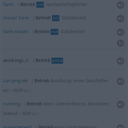
farm
Betrieb
landwirtschaftlicher
AGR
manor
farm
Betrieb
Gutsbetrieb
AGR
farm
estate
Betrieb
Gutsbetrieb
AGR
workings
pl
Betrieb
BERGB
carrying
on
Betrieb
Ausübung: eines Geschäftes
etc
NUR
<
>
SG
running
Betrieb
eines Unternehmens, besonders
leitend
NUR
<
>
SG
management
Betrieb
eines Unternehmens,