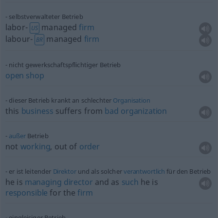
selbstverwalteter Betrieb
labor-
managed
firm
US
labour-
managed
firm
BR
nicht gewerkschaftspflichtiger Betrieb
open
shop
dieser Betrieb krankt an schlechter
Organisation
this
business
suffers from
bad
organization
außer
Betrieb
not
working
, out of
order
er ist leitender
Direktor
und als solcher
verantwortlich
für den Betrieb
he is
managing
director
and as
such
he is
responsible
for the
firm
eingleisiger Betrieb