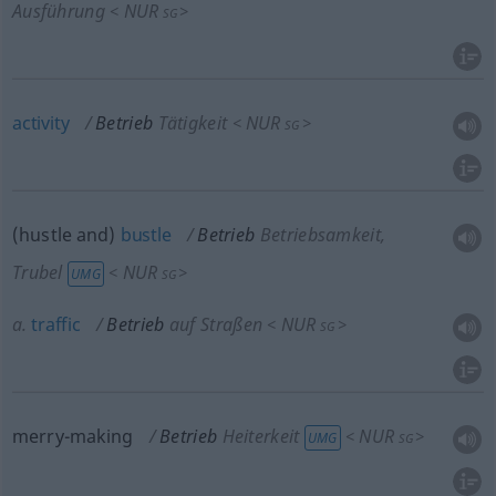
Ausführung
NUR
<
>
SG
activity
Betrieb
Tätigkeit
NUR
<
>
SG
(hustle and)
bustle
Betrieb
Betriebsamkeit,
Trubel
NUR
<
>
UMG
SG
a.
traffic
Betrieb
auf Straßen
NUR
<
>
SG
merry-making
Betrieb
Heiterkeit
NUR
<
>
UMG
SG