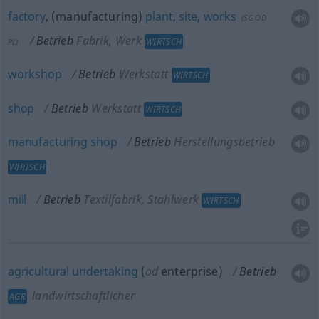
factory
, (manufacturing)
plant
,
site
,
works
(
SG
OD
Betrieb
Fabrik, Werk
WIRTSCH
PL
)
workshop
Betrieb
Werkstatt
WIRTSCH
shop
Betrieb
Werkstatt
WIRTSCH
manufacturing
shop
Betrieb
Herstellungsbetrieb
WIRTSCH
mill
Betrieb
Textilfabrik, Stahlwerk
WIRTSCH
agricultural
undertaking
(
od
enterprise)
Betrieb
landwirtschaftlicher
AGR