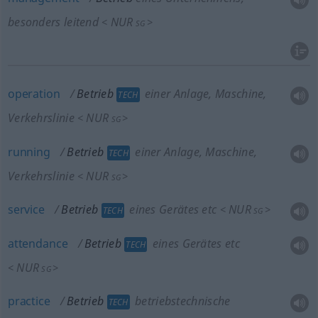
besonders leitend
NUR
<
>
SG
operation
Betrieb
einer Anlage, Maschine,
TECH
Verkehrslinie
NUR
<
>
SG
running
Betrieb
einer Anlage, Maschine,
TECH
Verkehrslinie
NUR
<
>
SG
service
Betrieb
eines Gerätes etc
NUR
<
>
TECH
SG
attendance
Betrieb
eines Gerätes etc
TECH
NUR
<
>
SG
practice
Betrieb
betriebstechnische
TECH