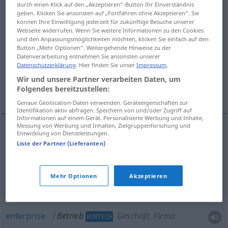
durch einen Klick auf den „Akzeptieren“-Button Ihr Einverständnis
geben. Klicken Sie ansonsten auf „Fortfahren ohne Akzeptieren“. Sie
können Ihre Einwilligung jederzeit für zukünftige Besuche unserer
merry-making
Webseite widerrufen. Wenn Sie weitere Informationen zu den Cookies
und den Anpassungsmöglichkeiten möchten, klicken Sie einfach auf den
Button „Mehr Optionen“. Weitergehende Hinweise zu der
works, manufacturing shop, mill, shop, firm,
Datenverarbeitung entnehmen Sie ansonsten unserer
company
Datenschutzerklärung
. Hier finden Sie unser
Impressum
.
Wir und unsere Partner verarbeiten Daten, um
Folgendes bereitzustellen:
enterprise
Weitere Beispiele...
Genaue Geolocation-Daten verwenden. Geräteeigenschaften zur
Identifikation aktiv abfragen. Speichern von und/oder Zugriff auf
Informationen auf einem Gerät. Personalisierte Werbung und Inhalte,
Messung von Werbung und Inhalten, Zielgruppenforschung und
Entwicklung von Dienstleistungen.
business
Betrieb
Geschäft, Firma
WIRTSCH
Liste der Partner (Lieferanten)
firm
Betrieb
Geschäft, Firma
WIRTSCH
Mehr Optionen
Akzeptieren
company
Betrieb
Geschäft, Firma
WIRTSCH
enterprise
Betrieb
Geschäft, Firma
WIRTSCH