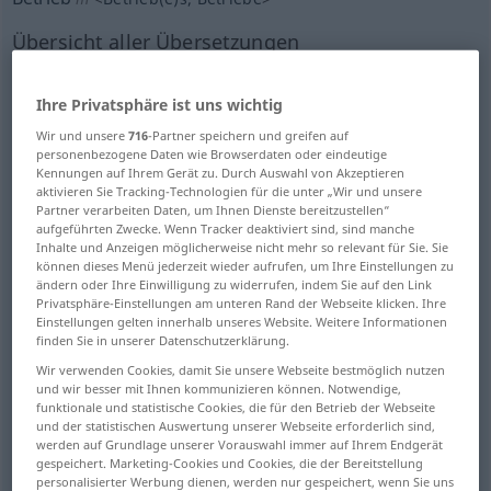
Übersicht aller Übersetzungen
(Für mehr Details die Übersetzung anklicken/antippen)
Ihre Privatsphäre ist uns wichtig
business, factory, manufacturing plant, site,
Wir und unsere
716
-Partner speichern und greifen auf
workshop
personenbezogene Daten wie Browserdaten oder eindeutige
Kennungen auf Ihrem Gerät zu. Durch Auswahl von Akzeptieren
aktivieren Sie Tracking-Technologien für die unter „Wir und unsere
workings
Partner verarbeiten Daten, um Ihnen Dienste bereitzustellen“
aufgeführten Zwecke. Wenn Tracker deaktiviert sind, sind manche
Inhalte und Anzeigen möglicherweise nicht mehr so relevant für Sie. Sie
carrying on, running, management
können dieses Menü jederzeit wieder aufrufen, um Ihre Einstellungen zu
ändern oder Ihre Einwilligung zu widerrufen, indem Sie auf den Link
Privatsphäre-Einstellungen am unteren Rand der Webseite klicken. Ihre
manor farm, farm, farm estate, agricultural
Einstellungen gelten innerhalb unseres Website. Weitere Informationen
undertaking
finden Sie in unserer Datenschutzerklärung.
Wir verwenden Cookies, damit Sie unsere Webseite bestmöglich nutzen
und wir besser mit Ihnen kommunizieren können. Notwendige,
operation, service, practice, running,
funktionale und statistische Cookies, die für den Betrieb der Webseite
attendance
und der statistischen Auswertung unserer Webseite erforderlich sind,
werden auf Grundlage unserer Vorauswahl immer auf Ihrem Endgerät
gespeichert. Marketing-Cookies und Cookies, die der Bereitstellung
activity
hustle and bustle, traffic
personalisierter Werbung dienen, werden nur gespeichert, wenn Sie uns