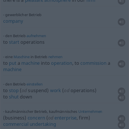
there is a
pleasant
atmosphere
in our
firm
gewerblicher Betrieb
company
den Betrieb
aufnehmen
to
start
operations
eine
Maschine
in Betrieb
nehmen
to
put
a
machine
into
operation
, to
commission
a
machine
den Betrieb
einstellen
to
stop
(
od
suspend)
work
(
od
operations)
to
shut
down
kaufmännischer Betrieb, kaufmännisches
Unternehmen
(business)
concern
(
od
enterprise
, firm)
commercial
undertaking