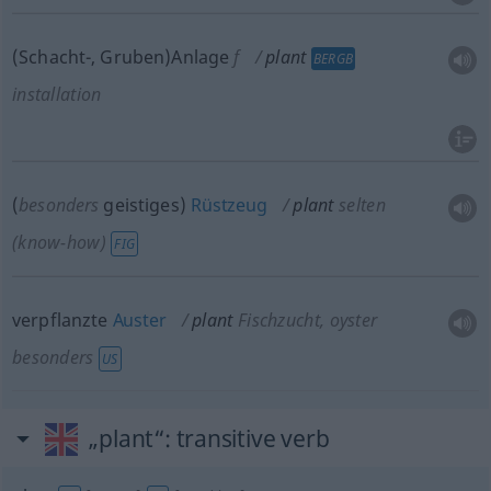
(Schacht-, Gruben)Anlage
f
plant
BERGB
installation
(
besonders
geistiges)
Rüstzeug
plant
selten
(know-how)
FIG
verpflanzte
Auster
plant
Fischzucht
, oyster
besonders
US
„plant“
: transitive verb