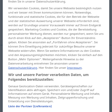
finden Sie in unserer Datenschutzerklärung.
Wachstum
Haltung, Positur
Wir verwenden Cookies, damit Sie unsere Webseite bestmöglich nutzen
und wir besser mit Ihnen kommunizieren können. Notwendige,
funktionale und statistische Cookies, die für den Betrieb der Webseite
Anlage
Schacht-, GrubenAnlage
und der statistischen Auswertung unserer Webseite erforderlich sind,
werden auf Grundlage unserer Vorauswahl immer auf Ihrem Endgerät
gespeichert. Marketing-Cookies und Cookies, die der Bereitstellung
Weitere Übersetzungen...
personalisierter Werbung dienen, werden nur gespeichert, wenn Sie uns
durch einen Klick auf den „Akzeptieren“-Button Ihr Einverständnis
geben. Klicken Sie ansonsten auf „Fortfahren ohne Akzeptieren“. Sie
können Ihre Einwilligung jederzeit für zukünftige Besuche unserer
Webseite widerrufen. Wenn Sie weitere Informationen zu den Cookies
und den Anpassungsmöglichkeiten möchten, klicken Sie einfach auf den
Pflanze
f
plant
Button „Mehr Optionen“. Weitergehende Hinweise zu der
BOT
Datenverarbeitung entnehmen Sie ansonsten unserer
Datenschutzerklärung
. Hier finden Sie unser
Impressum
.
Gewächs
n
plant
BOT
Wir und unsere Partner verarbeiten Daten, um
Folgendes bereitzustellen:
Genaue Geolocation-Daten verwenden. Geräteeigenschaften zur
Identifikation aktiv abfragen. Speichern von und/oder Zugriff auf
Informationen auf einem Gerät. Personalisierte Werbung und Inhalte,
(Betriebs-, Fabrik)Anlage
f
plant
factory, works
Messung von Werbung und Inhalten, Zielgruppenforschung und
Entwicklung von Dienstleistungen.
Liste der Partner (Lieferanten)
Werk
n
plant
factory, works