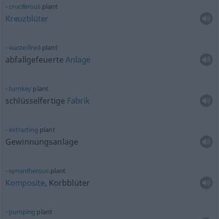
cruciferous
plant
Kreuzblüter
waste-fired
plant
abfallgefeuerte
Anlage
turnkey
plant
schlüsselfertige
Fabrik
extracting
plant
Gewinnungsanlage
synantherous
plant
Komposite
, Korbblüter
pumping
plant