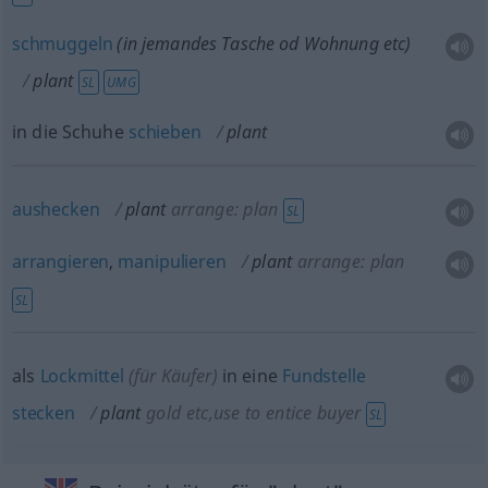
schmuggeln
(in jemandes Tasche
od
Wohnung
etc
)
plant
SL
UMG
in die Schuhe
schieben
plant
aushecken
plant
arrange: plan
SL
arrangieren
,
manipulieren
plant
arrange: plan
SL
als
Lockmittel
(für Käufer)
in eine
Fundstelle
stecken
plant
gold
etc
,use to entice buyer
SL