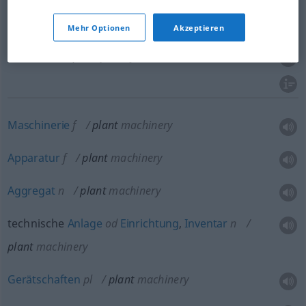
Fabrik
f
plant
factory, works
Mehr Optionen
Akzeptieren
Betrieb
m
plant
factory, works
Maschinerie
f
plant
machinery
Apparatur
f
plant
machinery
Aggregat
n
plant
machinery
technische
Anlage
od
Einrichtung
,
Inventar
n
plant
machinery
Gerätschaften
pl
plant
machinery