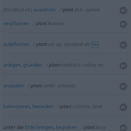
(Fischbrut
etc
)
aussetzen
plant
fish, oysters
verpflanzen
plant
Austern
aufpflanzen
plant
set up: standard
etc
FIG
anlegen
,
gründen
plant
establish: colony
etc
ansiedeln
plant
settle: colonists
kolonisieren
,
besiedeln
plant
colonize: land
unter die
Erde
bringen
,
begraben
plant
bury