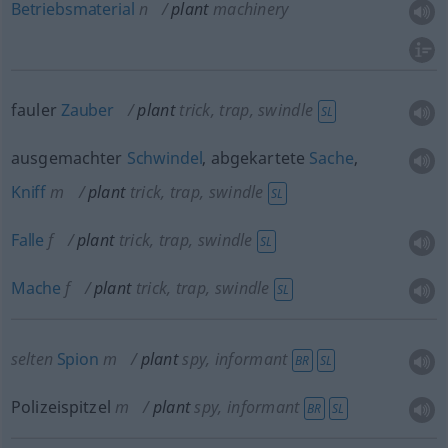
Betriebsmaterial
n
plant
machinery
fauler
Zauber
plant
trick, trap, swindle
SL
ausgemachter
Schwindel
, abgekartete
Sache
,
Kniff
m
plant
trick, trap, swindle
SL
Falle
f
plant
trick, trap, swindle
SL
Mache
f
plant
trick, trap, swindle
SL
selten
Spion
m
plant
spy, informant
BR
SL
Polizeispitzel
m
plant
spy, informant
BR
SL