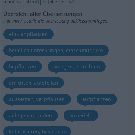
plant
[plɑːnt]
[plæ(ː)nt]
v/t
BR
US
Übersicht aller Übersetzungen
(Für mehr Details die Übersetzung anklicken/antippen)
ein-, anpflanzen
heimlich unterbringen, einschmuggeln
bepflanzen
anlegen, einrichten
errichten, aufstellen
aussetzen, verpflanzen
aufpflanzen
anlegen, gründen
ansiedeln
kolonisieren, besiedeln