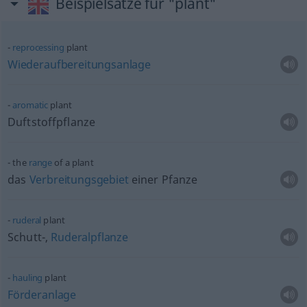
Beispielsätze für "plant"
reprocessing
plant
Wiederaufbereitungsanlage
aromatic
plant
Duftstoffpflanze
the
range
of a plant
das
Verbreitungsgebiet
einer Pfanze
ruderal
plant
Schutt-,
Ruderalpflanze
hauling
plant
Förderanlage