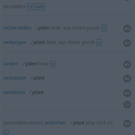
besonders
US
UMG
sicherstellen
plant
hide, esp stolen goods
SL
verbergen
plant
hide, esp stolen goods
SL
landen
plant
blow
SL
verpassen
plant
versetzen
plant
(jemandem etwas)
andrehen
plant
play trick on
SL