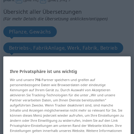
Übersicht aller Übersetzungen
(Für mehr Details die Übersetzung anklicken/antippen)
Pflanze, Gewächs
Betriebs-, FabrikAnlage, Werk, Fabrik, Betrieb
Maschinerie, Apparatur, Aggregat, Inventar,
Gerätschaften...
Ihre Privatsphäre ist uns wichtig
Wir und unsere
716
-Partner speichern und greifen auf
personenbezogene Daten wie Browserdaten oder eindeutige
fauler Zauber, ausgemachter Schwindel,
Kennungen auf Ihrem Gerät zu. Durch Auswahl von Akzeptieren
abgekartete Sache...
aktivieren Sie Tracking-Technologien für die unter „Wir und unsere
Partner verarbeiten Daten, um Ihnen Dienste bereitzustellen“
aufgeführten Zwecke. Wenn Tracker deaktiviert sind, sind manche
Spion, Polizeispitzel
Inhalte und Anzeigen möglicherweise nicht mehr so relevant für Sie. Sie
können dieses Menü jederzeit wieder aufrufen, um Ihre Einstellungen zu
ändern oder Ihre Einwilligung zu widerrufen, indem Sie auf den Link
Säm-, Setz-, Steckling, Steckreis
Privatsphäre-Einstellungen am unteren Rand der Webseite klicken. Ihre
Einstellungen gelten innerhalb unseres Website. Weitere Informationen