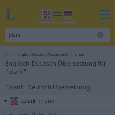
Englisch-Deutsch Wörterbuch
plant
Englisch-Deutsch Übersetzung für
"plant"
"plant" Deutsch Übersetzung
„plant“
: noun
plant
[plɑːnt]
[plæ(ː)nt]
s
BR
US