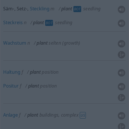
Säm-, Setz-,
Steckling
m
plant
seedling
BOT
Steckreis
n
plant
seedling
BOT
Wachstum
n
plant
selten
(growth)
Haltung
f
plant
position
Positur
f
plant
position
Anlage
f
plant
buildings, complex
US