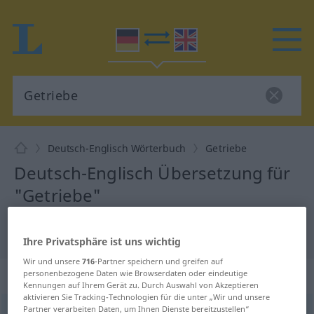
Deutsch-Englisch Wörterbuch
Getriebe
Deutsch-Englisch Übersetzung für
"Getriebe"
"Getriebe" Englisch Übersetzung
Ihre Privatsphäre ist uns wichtig
Wir und unsere
716
-Partner speichern und greifen auf
„Getriebe“
: Neutrum
personenbezogene Daten wie Browserdaten oder eindeutige
Kennungen auf Ihrem Gerät zu. Durch Auswahl von Akzeptieren
aktivieren Sie Tracking-Technologien für die unter „Wir und unsere
Partner verarbeiten Daten, um Ihnen Dienste bereitzustellen“
Getriebe
[-ˈtriːbə]
n
<
Getriebes
;
Getriebe
>