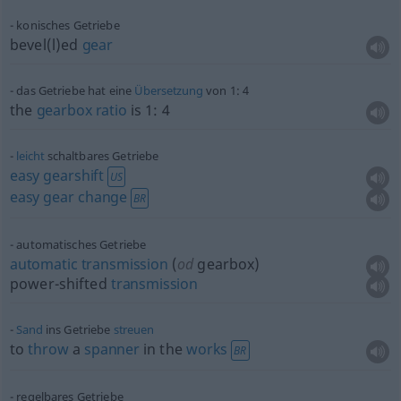
konisches Getriebe
bevel(l)ed
gear
das Getriebe hat eine
Übersetzung
von 1: 4
the
gearbox
ratio
is 1: 4
leicht
schaltbares Getriebe
easy
gearshift
US
easy
gear
change
BR
automatisches Getriebe
automatic
transmission
(
od
gearbox)
power-shifted
transmission
Sand
ins Getriebe
streuen
to
throw
a
spanner
in the
works
BR
regelbares Getriebe