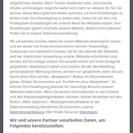
aufgeführten Zwecke. Wenn Tracker deaktiviert sind, sind manche
Inhalte und Anzeigen möglicherweise nicht mehr so relevant für Sie. Sie
Übersicht aller Übersetzungen
können dieses Menü jederzeit wieder aufrufen, um Ihre Einstellungen zu
(Für mehr Details die Übersetzung anklicken/antippen)
ändern oder Ihre Einwilligung zu widerrufen, indem Sie auf den Link
Privatsphäre-Einstellungen am unteren Rand der Webseite klicken. Ihre
Einstellungen gelten innerhalb unseres Website. Weitere Informationen
gear transmission, mechanism, hydraulic
finden Sie in unserer Datenschutzerklärung.
transmission
Wir verwenden Cookies, damit Sie unsere Webseite bestmöglich nutzen
und wir besser mit Ihnen kommunizieren können. Notwendige,
funktionale und statistische Cookies, die für den Betrieb der Webseite
clockwork
action
props, shores
und der statistischen Auswertung unserer Webseite erforderlich sind,
werden auf Grundlage unserer Vorauswahl immer auf Ihrem Endgerät
gespeichert. Marketing-Cookies und Cookies, die der Bereitstellung
cluster, gearbox, gear-box, gearing, gear unit
personalisierter Werbung dienen, werden nur gespeichert, wenn Sie uns
durch einen Klick auf den „Akzeptieren“-Button Ihr Einverständnis
geben. Klicken Sie ansonsten auf „Fortfahren ohne Akzeptieren“. Sie
hustle and bustle, crowd
drive unit
können Ihre Einwilligung jederzeit für zukünftige Besuche unserer
Webseite widerrufen. Wenn Sie weitere Informationen zu den Cookies
und den Anpassungsmöglichkeiten möchten, klicken Sie einfach auf den
Button „Mehr Optionen“. Weitergehende Hinweise zu der
Datenverarbeitung entnehmen Sie ansonsten unserer
Datenschutzerklärung
. Hier finden Sie unser
Impressum
.
gear
transmission
Getriebe
Rädergetriebe
TECH
Wir und unsere Partner verarbeiten Daten, um
Folgendes bereitzustellen:
gearing
,
gear
unit
(
od
train)
besonders
BR