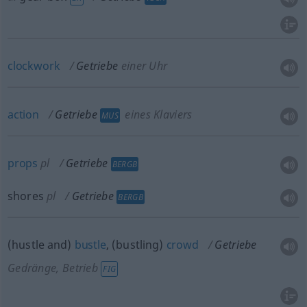
clockwork
Getriebe
einer Uhr
action
Getriebe
eines Klaviers
MUS
props
pl
Getriebe
BERGB
shores
pl
Getriebe
BERGB
(hustle and)
bustle
, (bustling)
crowd
Getriebe
Gedränge, Betrieb
FIG