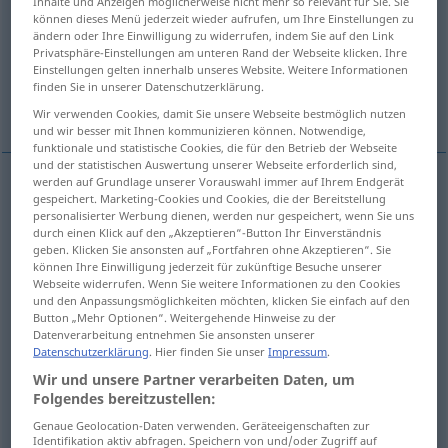
Inhalte und Anzeigen möglicherweise nicht mehr so relevant für Sie. Sie
können dieses Menü jederzeit wieder aufrufen, um Ihre Einstellungen zu
Übersicht aller Übersetzungen
ändern oder Ihre Einwilligung zu widerrufen, indem Sie auf den Link
Privatsphäre-Einstellungen am unteren Rand der Webseite klicken. Ihre
(Für mehr Details die Übersetzung anklicken/antippen)
Einstellungen gelten innerhalb unseres Website. Weitere Informationen
finden Sie in unserer Datenschutzerklärung.
Gefangener, Häftling
Weitere Beispiele...
Wir verwenden Cookies, damit Sie unsere Webseite bestmöglich nutzen
und wir besser mit Ihnen kommunizieren können. Notwendige,
funktionale und statistische Cookies, die für den Betrieb der Webseite
und der statistischen Auswertung unserer Webseite erforderlich sind,
werden auf Grundlage unserer Vorauswahl immer auf Ihrem Endgerät
gespeichert. Marketing-Cookies und Cookies, die der Bereitstellung
Gefangene(r)
prisoner
a.
FIG
personalisierter Werbung dienen, werden nur gespeichert, wenn Sie uns
durch einen Klick auf den „Akzeptieren“-Button Ihr Einverständnis
geben. Klicken Sie ansonsten auf „Fortfahren ohne Akzeptieren“. Sie
Häftling
m
prisoner
a.
FIG
können Ihre Einwilligung jederzeit für zukünftige Besuche unserer
Webseite widerrufen. Wenn Sie weitere Informationen zu den Cookies
und den Anpassungsmöglichkeiten möchten, klicken Sie einfach auf den
Button „Mehr Optionen“. Weitergehende Hinweise zu der
Datenverarbeitung entnehmen Sie ansonsten unserer
Beispiele
Datenschutzerklärung
. Hier finden Sie unser
Impressum
.
a.
prisoner of
war
Wir und unsere Partner verarbeiten Daten, um
Folgendes bereitzustellen:
m
Kriegsgefangene(r)
Genaue Geolocation-Daten verwenden. Geräteeigenschaften zur
Identifikation aktiv abfragen. Speichern von und/oder Zugriff auf