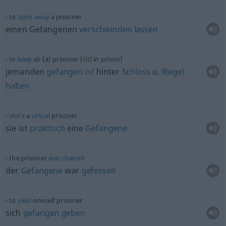
to
spirit
away
a prisoner
einen Gefangenen
verschwinden
lassen
od
to
keep
sb
(a) prisoner (
in prison)
jemanden
gefangen
od
hinter
Schloss
u.
Riegel
halten
she’s
a
virtual
prisoner
sie ist
praktisch
eine
Gefangene
the prisoner
was
chained
der
Gefangene
war
gefesselt
to
yield
oneself prisoner
sich
gefangen
geben