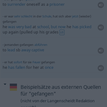
to
surrender
oneself as a
prisoner
er war
sehr
schlecht
in der
Schule
, hat sich aber
jetzt
(wieder)
gefangen
he
was
very
bad
at
school
,
but
now
he
has
picked
up again (pulled up his grades
US
jemanden gefangen
abführen
to
lead
sb
away
captive
er hat
sofort
für sie
Feuer
gefangen
he
has
fallen
for her at
once
Beispielsätze aus externen Quellen
für "gefangen"
(nicht von der Langenscheidt Redaktion