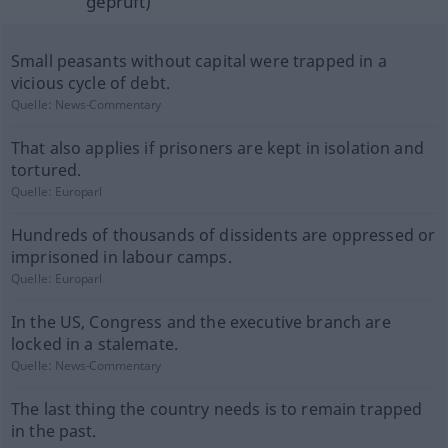
geprüft)
Small peasants without capital were trapped in a
vicious cycle of debt.
Quelle:
News-Commentary
That also applies if prisoners are kept in isolation and
tortured.
Quelle:
Europarl
Hundreds of thousands of dissidents are oppressed or
imprisoned in labour camps.
Quelle:
Europarl
In the US, Congress and the executive branch are
locked in a stalemate.
Quelle:
News-Commentary
The last thing the country needs is to remain trapped
in the past.