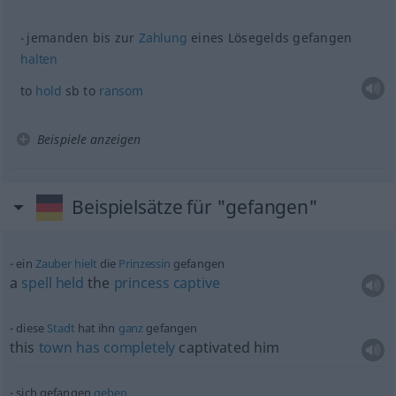
jemanden bis zur
Zahlung
eines Lösegelds gefangen
halten
to
hold
sb
to
ransom
Beispiele anzeigen
Beispielsätze für "gefangen"
ein
Zauber
hielt
die
Prinzessin
gefangen
a
spell
held
the
princess
captive
diese
Stadt
hat ihn
ganz
gefangen
this
town
has
completely
captivated him
sich gefangen
geben