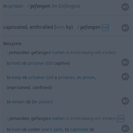
in
prison
gefangen
im Gefängnis
captivated, enthralled
(
von
by
)
gefangen
FIG
Beispiele
jemanden gefangen
halten
in Verbindung mit Verben
od
to
hold
sb
prisoner
(
captive)
od
to
keep
sb
prisoner
(
a
prisoner
, in
prison
,
imprisoned, confined)
to
detain
sb
(in
prison)
jemanden gefangen
halten
in Verbindung mit Verben
FIG
to
hold
sb
under
one’s
spell
, to
captivate
sb