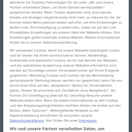
aktivieren Sie Tracking-Technologien für die unter „Wir und unsere
Partner verarbeiten Daten, um Ihnen Dienste bereitzustellen“
Übersicht aller Übersetzungen
aufgeführten Zwecke. Wenn Tracker deaktiviert sind, sind manche
Inhalte und Anzeigen möglicherweise nicht mehr so relevant für Sie. Sie
(Für mehr Details die Übersetzung anklicken/antippen)
können dieses Menü jederzeit wieder aufrufen, um Ihre Einstellungen zu
ändern oder Ihre Einwilligung zu widerrufen, indem Sie auf den Link
Privatsphäre-Einstellungen am unteren Rand der Webseite klicken. Ihre
Einstellungen gelten innerhalb unseres Website. Weitere Informationen
finden Sie in unserer Datenschutzerklärung.
fangen
gefangen → siehe „
“
Wir verwenden Cookies, damit Sie unsere Webseite bestmöglich nutzen
und wir besser mit Ihnen kommunizieren können. Notwendige,
funktionale und statistische Cookies, die für den Betrieb der Webseite
und der statistischen Auswertung unserer Webseite erforderlich sind,
„gefangen“
: Adjektiv
werden auf Grundlage unserer Vorauswahl immer auf Ihrem Endgerät
gespeichert. Marketing-Cookies und Cookies, die der Bereitstellung
personalisierter Werbung dienen, werden nur gespeichert, wenn Sie uns
durch einen Klick auf den „Akzeptieren“-Button Ihr Einverständnis
gefangen
adj
geben. Klicken Sie ansonsten auf „Fortfahren ohne Akzeptieren“. Sie
können Ihre Einwilligung jederzeit für zukünftige Besuche unserer
Übersicht aller Übersetzungen
Webseite widerrufen. Wenn Sie weitere Informationen zu den Cookies
(Für mehr Details die Übersetzung anklicken/antippen)
und den Anpassungsmöglichkeiten möchten, klicken Sie einfach auf den
Button „Mehr Optionen“. Weitergehende Hinweise zu der
Datenverarbeitung entnehmen Sie ansonsten unserer
caught
captive
Datenschutzerklärung
. Hier finden Sie unser
Impressum
.
Wir und unsere Partner verarbeiten Daten, um