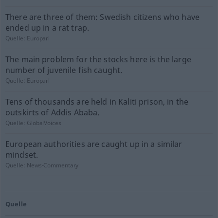
There are three of them: Swedish citizens who have
ended up in a rat trap.
Quelle:
Europarl
The main problem for the stocks here is the large
number of juvenile fish caught.
Quelle:
Europarl
Tens of thousands are held in Kaliti prison, in the
outskirts of Addis Ababa.
Quelle:
GlobalVoices
European authorities are caught up in a similar
mindset.
Quelle:
News-Commentary
Quelle