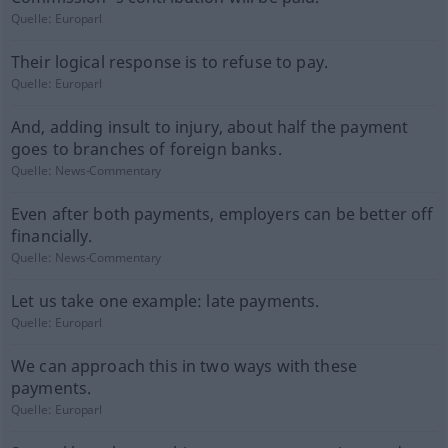
Quelle:
Europarl
Their logical response is to refuse to pay.
Quelle:
Europarl
And, adding insult to injury, about half the payment
goes to branches of foreign banks.
Quelle:
News-Commentary
Even after both payments, employers can be better off
financially.
Quelle:
News-Commentary
Let us take one example: late payments.
Quelle:
Europarl
We can approach this in two ways with these
payments.
Quelle:
Europarl