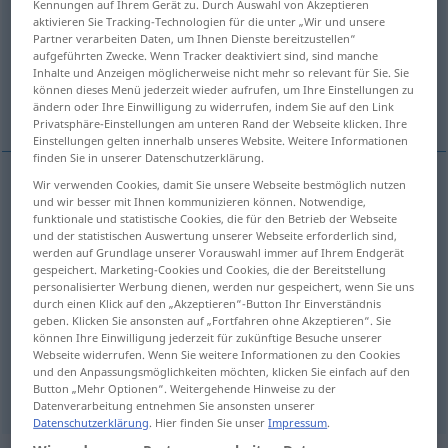
Kennungen auf Ihrem Gerät zu. Durch Auswahl von Akzeptieren
aktivieren Sie Tracking-Technologien für die unter „Wir und unsere
Übersicht aller Übersetzungen
Partner verarbeiten Daten, um Ihnen Dienste bereitzustellen“
aufgeführten Zwecke. Wenn Tracker deaktiviert sind, sind manche
(Für mehr Details die Übersetzung anklicken/antippen)
Inhalte und Anzeigen möglicherweise nicht mehr so relevant für Sie. Sie
können dieses Menü jederzeit wieder aufrufen, um Ihre Einstellungen zu
payment, settlement
payment
ändern oder Ihre Einwilligung zu widerrufen, indem Sie auf den Link
Privatsphäre-Einstellungen am unteren Rand der Webseite klicken. Ihre
Einstellungen gelten innerhalb unseres Website. Weitere Informationen
finden Sie in unserer Datenschutzerklärung.
Wir verwenden Cookies, damit Sie unsere Webseite bestmöglich nutzen
und wir besser mit Ihnen kommunizieren können. Notwendige,
payment
Zahlung
Bezahlen
NUR
<
>
SG
funktionale und statistische Cookies, die für den Betrieb der Webseite
und der statistischen Auswertung unserer Webseite erforderlich sind,
werden auf Grundlage unserer Vorauswahl immer auf Ihrem Endgerät
settlement
Zahlung
Bezahlen
NUR
<
>
SG
gespeichert. Marketing-Cookies und Cookies, die der Bereitstellung
personalisierter Werbung dienen, werden nur gespeichert, wenn Sie uns
durch einen Klick auf den „Akzeptieren“-Button Ihr Einverständnis
geben. Klicken Sie ansonsten auf „Fortfahren ohne Akzeptieren“. Sie
können Ihre Einwilligung jederzeit für zukünftige Besuche unserer
payment
Zahlung
Betrag
Webseite widerrufen. Wenn Sie weitere Informationen zu den Cookies
und den Anpassungsmöglichkeiten möchten, klicken Sie einfach auf den
Button „Mehr Optionen“. Weitergehende Hinweise zu der
Datenverarbeitung entnehmen Sie ansonsten unserer
Datenschutzerklärung
. Hier finden Sie unser
Impressum
.