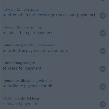
etwas
in Zahlung
geben
to
offer
sth
in
part
exchange
(
od
as
part
payment)
etwas
in Zahlung
nehmen
to
take
sth
in
part
payment
einen
Betrag
zur Zahlung
anweisen
to
order
the
payment
of an
amount
auf Zahlung
drängen
to
press
for
payment
jemandem die Zahlung
erleichtern
to
facilitate
payment
for
sb
Ablehnung
der Zahlung
refusal
of
payment