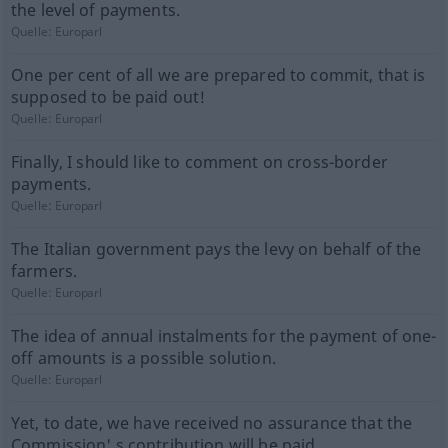
the level of payments.
Quelle:
Europarl
One per cent of all we are prepared to commit, that is
supposed to be paid out!
Quelle:
Europarl
Finally, I should like to comment on cross-border
payments.
Quelle:
Europarl
The Italian government pays the levy on behalf of the
farmers.
Quelle:
Europarl
The idea of annual instalments for the payment of one-
off amounts is a possible solution.
Quelle:
Europarl
Yet, to date, we have received no assurance that the
Commission' s contribution will be paid.