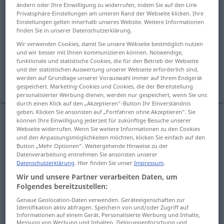
ändern oder Ihre Einwilligung zu widerrufen, indem Sie auf den Link
Privatsphäre-Einstellungen am unteren Rand der Webseite klicken. Ihre
Übersicht aller Übersetzungen
Einstellungen gelten innerhalb unseres Website. Weitere Informationen
(Für mehr Details die Übersetzung anklicken/antippen)
finden Sie in unserer Datenschutzerklärung.
Wir verwenden Cookies, damit Sie unsere Webseite bestmöglich nutzen
tatsächlich, faktisch, eigentlich
virtuell
und wir besser mit Ihnen kommunizieren können. Notwendige,
funktionale und statistische Cookies, die für den Betrieb der Webseite
und der statistischen Auswertung unserer Webseite erforderlich sind,
werden auf Grundlage unserer Vorauswahl immer auf Ihrem Endgerät
wirksam
gespeichert. Marketing-Cookies und Cookies, die der Bereitstellung
personalisierter Werbung dienen, werden nur gespeichert, wenn Sie uns
durch einen Klick auf den „Akzeptieren“-Button Ihr Einverständnis
geben. Klicken Sie ansonsten auf „Fortfahren ohne Akzeptieren“. Sie
können Ihre Einwilligung jederzeit für zukünftige Besuche unserer
Webseite widerrufen. Wenn Sie weitere Informationen zu den Cookies
tatsächlich
,
faktisch
,
eigentlich
virtual
actual,
und den Anpassungsmöglichkeiten möchten, klicken Sie einfach auf den
Button „Mehr Optionen“. Weitergehende Hinweise zu der
real
Datenverarbeitung entnehmen Sie ansonsten unserer
Datenschutzerklärung
. Hier finden Sie unser
Impressum
.
Wir und unsere Partner verarbeiten Daten, um
Folgendes bereitzustellen:
virtuell
virtual
PHYS
TECH
Genaue Geolocation-Daten verwenden. Geräteeigenschaften zur
Identifikation aktiv abfragen. Speichern von und/oder Zugriff auf
Informationen auf einem Gerät. Personalisierte Werbung und Inhalte,
Messung von Werbung und Inhalten, Zielgruppenforschung und