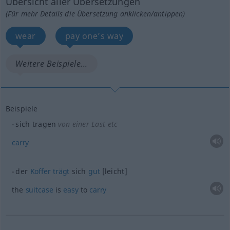
Übersicht aller Übersetzungen
(Für mehr Details die Übersetzung anklicken/antippen)
wear
pay one’s way
Weitere Beispiele...
Beispiele
sich tragen
von einer Last etc
carry
der
Koffer
trägt
sich
gut
[leicht]
the
suitcase
is
easy
to
carry