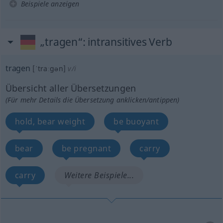
Beispiele anzeigen
„tragen“
: intransitives Verb
tragen
[ˈtraːgən]
v/i
Übersicht aller Übersetzungen
(Für mehr Details die Übersetzung anklicken/antippen)
hold, bear weight
be buoyant
bear
be pregnant
carry
carry
Weitere Beispiele...