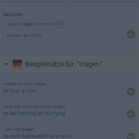
Beispiele
zum Tragen
kommen
FIG
to
have
an
effect
Beispielsätze für "tragen"
einen
Vermerk
tragen
to
bear
a
note
sich mit
Heiratsabsichten
tragen
to be
thinking
of
marrying
am
Hals
tragen
to
wear
(a)round
one’s
neck