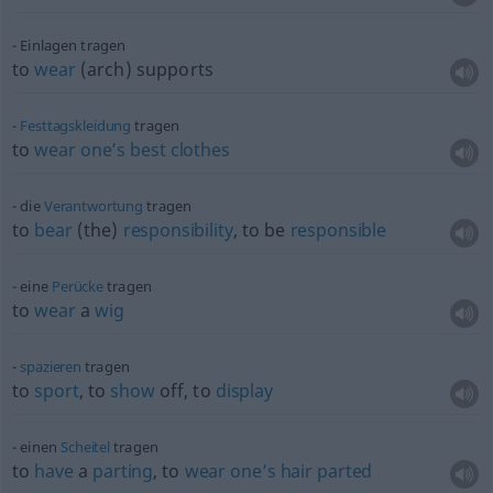
Einlagen tragen
to
wear
(arch) supports
Festtagskleidung
tragen
to
wear
one’s
best
clothes
die
Verantwortung
tragen
to
bear
(the)
responsibility
, to be
responsible
eine
Perücke
tragen
to
wear
a
wig
spazieren
tragen
to
sport
, to
show
off, to
display
einen
Scheitel
tragen
to
have
a
parting
, to
wear
one’s
hair
parted