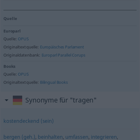
Quelle
Europarl
Quelle:
OPUS
Originaltextquelle:
Europäisches Parlament
Originaldatenbank:
Europarl Parallel Corups
Books
Quelle:
OPUS
Originaltextquelle:
Bilingual Books
Synonyme für "tragen"
kostendeckend (sein)
bergen (geh.)
,
beinhalten
,
umfassen
,
integrieren
,