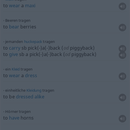
to
wear
a
maxi
Beeren tragen
to
bear
berries
jemanden
huckepack
tragen
to
carry
sb
pick(-)a(-)back (
od
piggyback)
to
give
sb
a pick(-)a(-)back (
od
piggyback)
ein
Kleid
tragen
to
wear
a
dress
einheitliche
Kleidung
tragen
to be
dressed
alike
Hörner tragen
to
have
horns