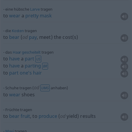
eine hübsche
Larve
tragen
to
wear
a
pretty
mask
die
Kosten
tragen
to
bear
(
od
pay
, meet) the cost(s)
das
Haar
gescheitelt
tragen
to
have
a
part
US
to
have
a
parting
BR
to
part
one’s
hair
od
Schuhe tragen (
anhaben)
UMG
to
wear
shoes
Früchte tragen
to
bear
fruit
, to
produce
(
od
yield) results
Maxi
tragen