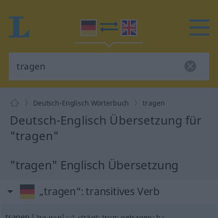
Deutsch-Englisch Wörterbuch
tragen
Deutsch-Englisch Übersetzung für
"tragen"
"tragen" Englisch Übersetzung
„tragen“
: transitives Verb
tragen
[ˈtraːgən]
v/t
<
trägt
;
trug
;
getragen
;
h
>