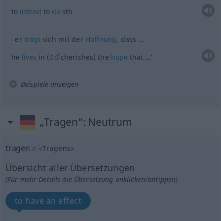
to
intend
to
do
sth
er
trägt
sich mit der
Hoffnung
, dass …
od
he
lives
in (
cherishes) the
hope
that …'
Beispiele anzeigen
„Tragen“
: Neutrum
tragen
n
<
Tragens
>
Übersicht aller Übersetzungen
(Für mehr Details die Übersetzung anklicken/antippen)
to have an effect