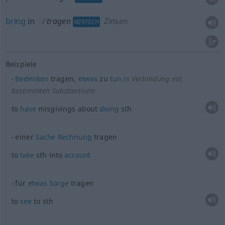
bring
in
tragen
Zinsen
WIRTSCH
Beispiele
Bedenken
tragen,
etwas
zu
tun
in Verbindung mit
bestimmten Substantiven
to
have
misgivings about
doing
sth
einer
Sache
Rechnung
tragen
to
take
sth
into
account
für
etwas
Sorge
tragen
to
see
to
sth