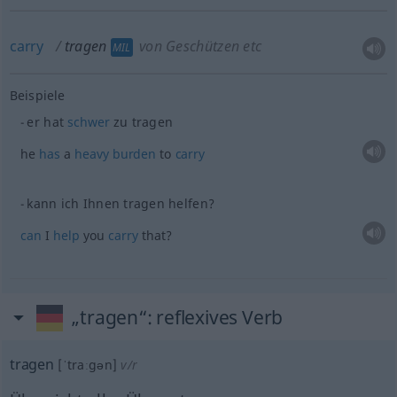
carry
tragen
von Geschützen etc
MIL
Beispiele
er hat
schwer
zu tragen
he
has
a
heavy
burden
to
carry
kann ich Ihnen tragen helfen?
can
I
help
you
carry
that?
„tragen“
: reflexives Verb
tragen
[ˈtraːgən]
v/r