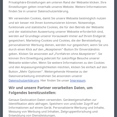
Privatsphäre-Einstellungen am unteren Rand der Webseite klicken. Ihre
Einstellungen gelten innerhalb unseres Website. Weitere Informationen
carry
tragen
von Mensch
finden Sie in unserer Datenschutzerklärung.
Wir verwenden Cookies, damit Sie unsere Webseite bestmöglich nutzen
bear
tragen
von Mensch
und wir besser mit Ihnen kommunizieren können. Notwendige,
funktionale und statistische Cookies, die für den Betrieb der Webseite
und der statistischen Auswertung unserer Webseite erforderlich sind,
werden auf Grundlage unserer Vorauswahl immer auf Ihrem Endgerät
gespeichert. Marketing-Cookies und Cookies, die der Bereitstellung
personalisierter Werbung dienen, werden nur gespeichert, wenn Sie uns
take
tragen
hinbringen, mitnehmen
durch einen Klick auf den „Akzeptieren“-Button Ihr Einverständnis
geben. Klicken Sie ansonsten auf „Fortfahren ohne Akzeptieren“. Sie
können Ihre Einwilligung jederzeit für zukünftige Besuche unserer
Webseite widerrufen. Wenn Sie weitere Informationen zu den Cookies
und den Anpassungsmöglichkeiten möchten, klicken Sie einfach auf den
Button „Mehr Optionen“. Weitergehende Hinweise zu der
carry
tragen
befördern
Datenverarbeitung entnehmen Sie ansonsten unserer
Datenschutzerklärung
. Hier finden Sie unser
Impressum
.
convey
tragen
befördern
Wir und unsere Partner verarbeiten Daten, um
Folgendes bereitzustellen:
Genaue Geolocation-Daten verwenden. Geräteeigenschaften zur
Identifikation aktiv abfragen. Speichern von und/oder Zugriff auf
Informationen auf einem Gerät. Personalisierte Werbung und Inhalte,
wear
tragen
Kleider, Schmuck, Brille, Haar etc
Messung von Werbung und Inhalten, Zielgruppenforschung und
Entwicklung von Dienstleistungen.