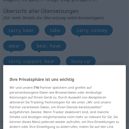
Übersicht aller Übersetzungen
(Für mehr Details die Übersetzung anklicken/antippen)
carry, bear
take
carry, convey
wear
bear, have
carry, support, bear
buoy up
support, uphold, sustain, maintain, carry
Ihre Privatsphäre ist uns wichtig
Wir und unsere
716
-Partner speichern und greifen auf
support
carry, take
personenbezogene Daten wie Browserdaten oder eindeutige
Kennungen auf Ihrem Gerät zu. Durch Auswahl von Akzeptieren
aktivieren Sie Tracking-Technologien für die unter „Wir und unsere
Partner verarbeiten Daten, um Ihnen Dienste bereitzustellen“
Weitere Übersetzungen...
aufgeführten Zwecke. Wenn Tracker deaktiviert sind, sind manche
Inhalte und Anzeigen möglicherweise nicht mehr so relevant für Sie. Sie
können dieses Menü jederzeit wieder aufrufen, um Ihre Einstellungen zu
ändern oder Ihre Einwilligung zu widerrufen, indem Sie auf den Link