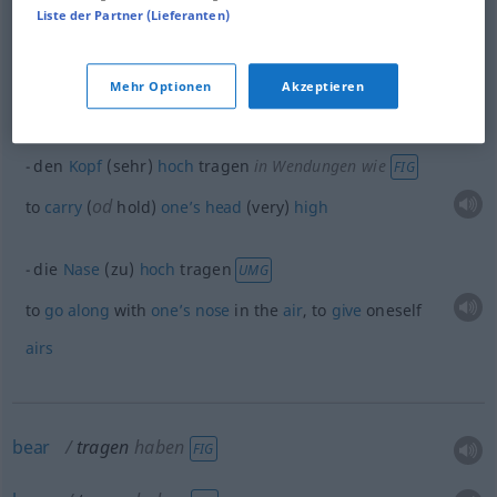
Liste der Partner (Lieferanten)
Scheuklappe
tragen → siehe „
“
Mehr Optionen
Akzeptieren
Beispiele
den
Kopf
(sehr)
hoch
tragen
in Wendungen wie
FIG
od
to
carry
(
hold)
one’s
head
(very)
high
die
Nase
(zu)
hoch
tragen
UMG
to
go
along
with
one’s
nose
in the
air
, to
give
oneself
airs
bear
tragen
haben
FIG