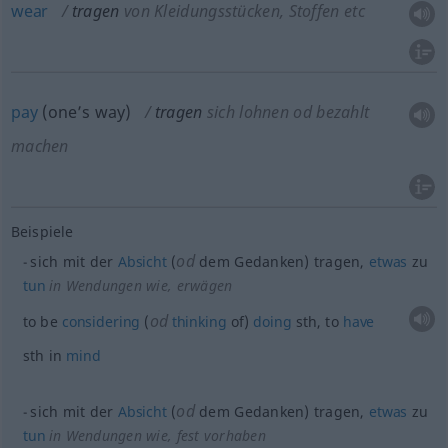
wear
tragen
von Kleidungsstücken, Stoffen etc
pay
(one’s way)
tragen
sich lohnen
od
bezahlt
machen
Beispiele
od
sich mit der
Absicht
(
dem Gedanken) tragen,
etwas
zu
tun
in Wendungen wie
, erwägen
od
to be
considering
(
thinking
of)
doing
sth
, to
have
sth
in
mind
od
sich mit der
Absicht
(
dem Gedanken) tragen,
etwas
zu
tun
in Wendungen wie
, fest vorhaben