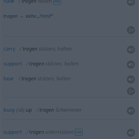
have
tragen
haben
FIG
Hand
tragen → siehe „
“
carry
tragen
stützen, halten
support
tragen
stützen, halten
bear
tragen
stützen, halten
buoy
(
sb
)
up
tragen
Schwimmer
support
tragen
unterstützen
FIG