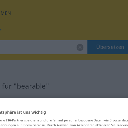
HMEN
Übersetzen
 für "bearable"
ng
atsphäre ist uns wichtig
sere
716
-Partner speichern und greifen auf personenbezogene Daten wie Browserdat
Kennungen auf Ihrem Gerät zu. Durch Auswahl von Akzeptieren aktivieren Sie Trackin