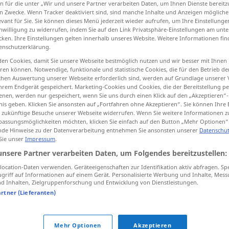
n für die unter „Wir und unsere Partner verarbeiten Daten, um Ihnen Dienste bereitz
n Zwecke. Wenn Tracker deaktiviert sind, sind manche Inhalte und Anzeigen mögliche
evant für Sie. Sie können dieses Menü jederzeit wieder aufrufen, um Ihre Einstellung
inwilligung zu widerrufen, indem Sie auf den Link Privatsphäre-Einstellungen am unt
cken. Ihre Einstellungen gelten innerhalb unseres Website. Weitere Informationen fin
tippen)
enschutzerklärung.
en Cookies, damit Sie unsere Webseite bestmöglich nutzen und wir besser mit Ihnen
en können. Notwendige, funktionale und statistische Cookies, die für den Betrieb d
ischen Auswertung unserer Webseite erforderlich sind, werden auf Grundlage unserer
hrem Endgerät gespeichert. Marketing-Cookies und Cookies, die der Bereitstellung per
nen, werden nur gespeichert, wenn Sie uns durch einen Klick auf den „Akzeptieren“-
nis geben. Klicken Sie ansonsten auf „Fortfahren ohne Akzeptieren“. Sie können Ihre 
d)
bearable
ür zukünftige Besuche unserer Webseite widerrufen. Wenn Sie weitere Informationen 
assungsmöglichkeiten möchten, klicken Sie einfach auf den Button „Mehr Optionen“
de Hinweise zu der Datenverarbeitung entnehmen Sie ansonsten unserer
Datenschut
 Sie unser
Impressum
.
Quellen für "bearable"
unsere Partner verarbeiten Daten, um Folgendes bereitzustellen:
ktion geprüft)
ocation-Daten verwenden. Geräteeigenschaften zur Identifikation aktiv abfragen. Sp
griff auf Informationen auf einem Gerät. Personalisierte Werbung und Inhalte, Mes
 Inhalten, Zielgruppenforschung und Entwicklung von Dienstleistungen.
artner (Lieferanten)
s Leben
Sisters and chocolate make life
bearable.
Mehr Optionen
Akzeptieren