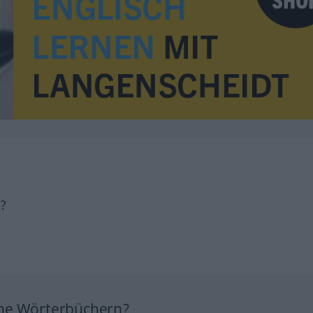
h?
ine Wörterbüchern?