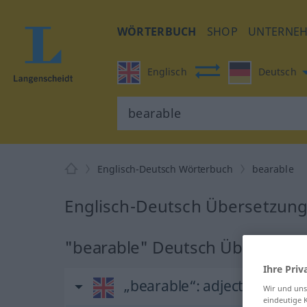
WÖRTERBUCH
SHOP
UNTERNE
Englisch
Deutsch
Englisch-Deutsch Wörterbuch
bearable
Englisch-Deutsch Übersetzung
"bearable" Deutsch Übersetzu
Ihre Priv
„bearable“
: adjective
Wir und un
eindeutige 