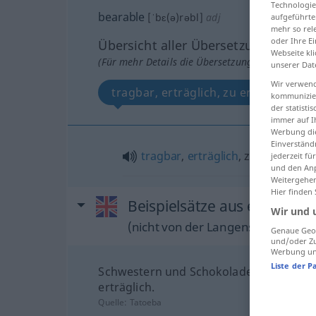
Technologie
bearable
[ˈbɛ(ə)rəbl]
adj
aufgeführte
mehr so rel
oder Ihre E
Übersicht aller Übersetzungen
Webseite kli
(Für mehr Details die Übersetzung anklicken/an
unserer Dat
Wir verwend
tragbar, erträglich, zu ertragend
kommunizier
der statist
immer auf I
Werbung die
Einverständ
tragbar
,
erträglich
, zu ertragen(
jederzeit f
und den Anp
Weitergehen
Hier finden
Beispielsätze aus externen 
Wir und 
(nicht von der Langenscheidt Reda
Genaue Geol
und/oder Zu
Werbung und
Liste der P
Schwestern und Schokolade machen da
erträglich.
Quelle:
Tatoeba