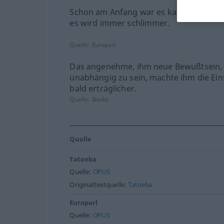
Schon am Anfang war es kaum erträglic
es wird immer schlimmer.
Quelle:
Europarl
Das angenehme, ihm neue Bewußtsein,
unabhängig zu sein, machte ihm die Ei
bald erträglicher.
Quelle:
Books
Quelle
Tatoeba
Quelle:
OPUS
Originaltextquelle:
Tatoeba
Europarl
Quelle:
OPUS