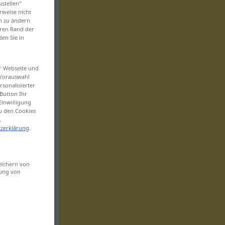
ustellen“
rweise nicht
en zu ändern
eren Rand der
den Sie in
er Webseite und
 Vorauswahl
sonalisierter
Button Ihr
Einwilligung
zu den Cookies
.
zerklärung
.
eichern von
sung von