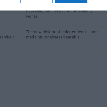
h, aber
Even at the start it was hardly
bearable, but it is becoming steadily
worse.
The new delight of independence soon
nsamkeit
made his loneliness bearable.