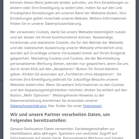
können dieses Menü jederzeit wieder aufrufen, um Ihre Einstellungen zu
ändern oder Ihre Einwilligung zu widerrufen, indem Sie auf den Link
Übersicht aller Übersetzungen
Privatsphäre-Einstellungen am unteren Rand der Webseite klicken. Ihre
Einstellungen gelten innerhalb unseres Website. Weitere Informationen
(Für mehr Details die Übersetzung anklicken/antippen)
finden Sie in unserer Datenschutzerklärung.
portable
wearable, fit for wearing
Wir verwenden Cookies, damit Sie unsere Webseite bestmöglich nutzen
und wir besser mit Ihnen kommunizieren können. Notwendige,
funktionale und statistische Cookies, die für den Betrieb der Webseite
und der statistischen Auswertung unserer Webseite erforderlich sind,
bearable, tolerable
werden auf Grundlage unserer Vorauswahl immer auf Ihrem Endgerät
gespeichert. Marketing-Cookies und Cookies, die der Bereitstellung
personalisierter Werbung dienen, werden nur gespeichert, wenn Sie uns
reasonable, acceptable
acceptable
durch einen Klick auf den „Akzeptieren“-Button Ihr Einverständnis
geben. Klicken Sie ansonsten auf „Fortfahren ohne Akzeptieren“. Sie
können Ihre Einwilligung jederzeit für zukünftige Besuche unserer
Webseite widerrufen. Wenn Sie weitere Informationen zu den Cookies
und den Anpassungsmöglichkeiten möchten, klicken Sie einfach auf den
Button „Mehr Optionen“. Weitergehende Hinweise zu der
portable
tragbar
Gerät
Datenverarbeitung entnehmen Sie ansonsten unserer
Datenschutzerklärung
. Hier finden Sie unser
Impressum
.
Wir und unsere Partner verarbeiten Daten, um
Folgendes bereitzustellen:
wearable
,
fit
for wear(ing)
tragbar
Kleidung
Genaue Geolocation-Daten verwenden. Geräteeigenschaften zur
Identifikation aktiv abfragen. Speichern von und/oder Zugriff auf
Informationen auf einem Gerät. Personalisierte Werbung und Inhalte,