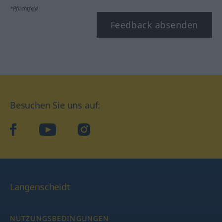
*Pflichtfeld
Feedback absenden
Besuchen Sie uns auf:
facebook
YouTube
Instagram
Langenscheidt
NUTZUNGSBEDINGUNGEN