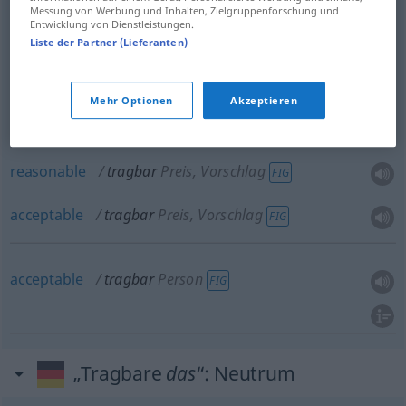
Messung von Werbung und Inhalten, Zielgruppenforschung und
Entwicklung von Dienstleistungen.
bearable
tragbar
Verhältnisse etc
FIG
Liste der Partner (Lieferanten)
tolerable
tragbar
Verhältnisse etc
FIG
Mehr Optionen
Akzeptieren
reasonable
tragbar
Preis, Vorschlag
FIG
acceptable
tragbar
Preis, Vorschlag
FIG
acceptable
tragbar
Person
FIG
„Tragbare
das
“
: Neutrum