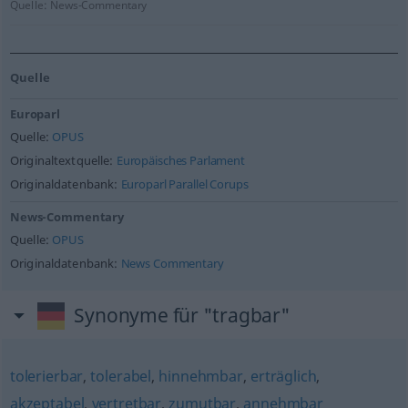
Quelle:
News-Commentary
Quelle
Europarl
Quelle:
OPUS
Originaltextquelle:
Europäisches Parlament
Originaldatenbank:
Europarl Parallel Corups
News-Commentary
Quelle:
OPUS
Originaldatenbank:
News Commentary
Synonyme für "tragbar"
tolerierbar
,
tolerabel
,
hinnehmbar
,
erträglich
,
akzeptabel
,
vertretbar
,
zumutbar
,
annehmbar