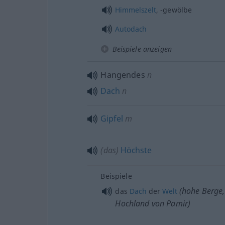
Himmelszelt
, -gewölbe
Autodach
Beispiele anzeigen
Hangendes
n
Dach
n
Gipfel
m
(das)
Höchste
Beispiele
(hohe Berge,
das
Dach
der
Welt
Hochland von Pamir)