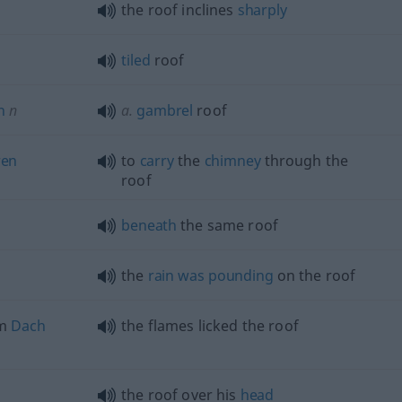
the roof inclines
sharply
tiled
roof
h
n
a.
gambrel
roof
ren
to
carry
the
chimney
through the
roof
beneath
the same roof
the
rain
was
pounding
on the roof
am
Dach
the flames licked the roof
the roof over his
head