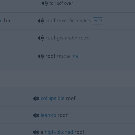
to roof over
n
für
roof
cover
besonders
POET
roof
get under cover
roof
rescue
FIG
collapsible
roof
lean-to
roof
a
high-pitched
roof