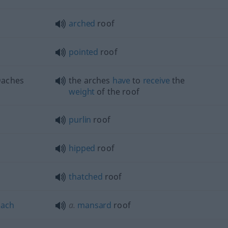
arched
roof
pointed
roof
Daches
the arches
have
to
receive
the
weight
of the roof
purlin
roof
hipped
roof
thatched
roof
ach
a.
mansard
roof