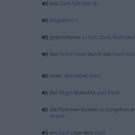
das
Dach
fällt
steil
ab
Ziegeldach
n
gebrochenes
od
holl.
Dach
,
Walmdac
den
Schornstein
durch das
Dach
füh
unter
demselben
Dach
der
Regen
klatschte
aufs
Dach
die Flammen leckten
od
züngelten 
empor
ein
Dach
über dem
Kopf