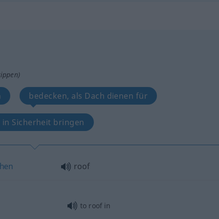
tippen)
n
bedecken, als Dach dienen für
 in Sicherheit bringen
hen
roof
to roof in