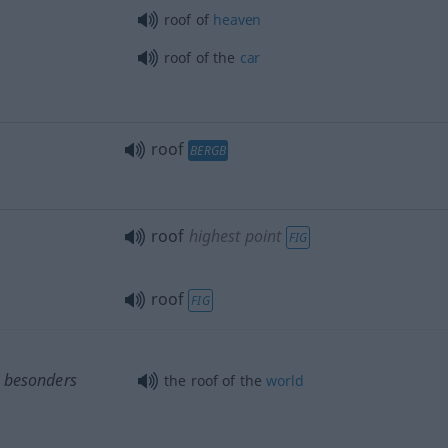
roof of
heaven
roof of the
car
roof
BERGB
roof
highest point
FIG
roof
FIG
besonders
the roof of the
world