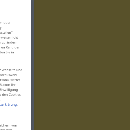
en oder
g-
ustellen“
rweise nicht
en zu ändern
eren Rand der
den Sie in
er Webseite und
 Vorauswahl
sonalisierter
Button Ihr
Einwilligung
zu den Cookies
.
zerklärung
.
eichern von
sung von