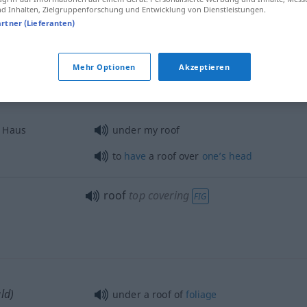
 Inhalten, Zielgruppenforschung und Entwicklung von Dienstleistungen.
artner (Lieferanten)
roof
house
FIG
Mehr Optionen
Akzeptieren
 Haus
under my roof
to
have
a roof over
one’s
head
roof
top covering
FIG
ld)
under a roof of
foliage