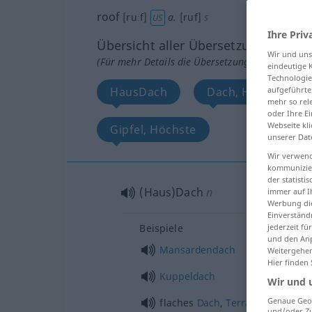
roof
[ruːf]
a.
[ruf]
s
US
Ihre Priv
Übersicht aller Übersetzungen
Wir und un
(Für mehr Details die Übersetzung anklicken/an
eindeutige 
Technologie
HausDach
Dach, Haus
aufgeführte
mehr so rel
oder Ihre E
Webseite kli
Gipfel, Höchste
unserer Dat
Wir verwend
kommunizier
der statist
(Haus)Dach
n
immer auf I
Werbung die
Einverständ
Beispiele
jederzeit f
und den Anp
Mansardendach
Weitergehen
Hier finden
Kuppeldach
Wir und 
Genaue Geol
flaches
Dach
,
Terrassendach
und/oder Zu