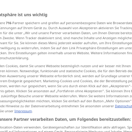
atsphäre ist uns wichtig
sere
716
-Partner speichern und greifen auf personenbezogene Daten wie Browserdat
tippen)
Kennungen auf Ihrem Gerät zu. Durch Auswahl von Akzeptieren aktivieren Sie Trackin
n für die unter „Wir und unsere Partner verarbeiten Daten, um Ihnen Dienste bereitz
n Zwecke. Wenn Tracker deaktiviert sind, sind manche Inhalte und Anzeigen mögliche
Dach, Gewölbe, Zelt
Hangendes, Dach
evant für Sie. Sie können dieses Menü jederzeit wieder aufrufen, um Ihre Einstellung
inwilligung zu widerrufen, indem Sie auf den Link Privatsphäre-Einstellungen am unt
cken. Ihre Einstellungen gelten innerhalb unseres Website. Weitere Informationen fin
enschutzerklärung.
en Cookies, damit Sie unsere Webseite bestmöglich nutzen und wir besser mit Ihnen
en können. Notwendige, funktionale und statistische Cookies, die für den Betrieb d
ischen Auswertung unserer Webseite erforderlich sind, werden auf Grundlage unserer
roof
hrem Endgerät gespeichert. Marketing-Cookies und Cookies, die der Bereitstellung per
ARCH
nen, werden nur gespeichert, wenn Sie uns durch einen Klick auf den „Akzeptieren“-
nis geben. Klicken Sie ansonsten auf „Fortfahren ohne Akzeptieren“. Sie können Ihre 
ür zukünftige Besuche unserer Webseite widerrufen. Wenn Sie weitere Informationen 
assungsmöglichkeiten möchten, klicken Sie einfach auf den Button „Mehr Optionen“
od
broken
(
mansard) roof
de Hinweise zu der Datenverarbeitung entnehmen Sie ansonsten unserer
Datenschut
 Sie unser
Impressum
.
dome-shaped
roof
unsere Partner verarbeiten Daten, um Folgendes bereitzustellen:
ocation-Daten verwenden. Geräteeigenschaften zur Identifikation aktiv abfragen. Sp
flat
roof
griff auf Informationen auf einem Gerät. Personalisierte Werbung und Inhalte, Mes