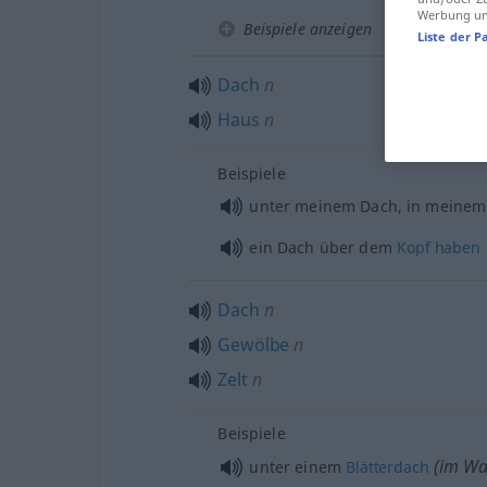
Werbung und
Beispiele anzeigen
Liste der P
Dach
n
Haus
n
Beispiele
unter meinem Dach, in meinem
ein Dach über dem
Kopf
haben
Dach
n
Gewölbe
n
Zelt
n
Beispiele
(im Wa
unter einem
Blätterdach