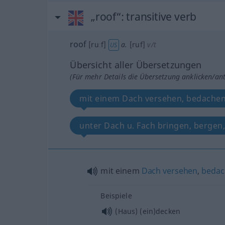
„roof“
: transitive verb
roof
[ruːf]
a.
[ruf]
v/t
US
Übersicht aller Übersetzungen
(Für mehr Details die Übersetzung anklicken/an
mit einem Dach versehen, bedache
unter Dach u. Fach bringen, bergen,
mit einem
Dach
versehen
,
bedac
Beispiele
(Haus) (ein)decken