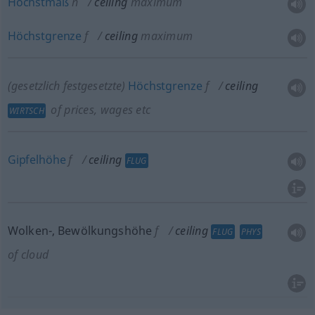
Höchstmaß
n
ceiling
maximum
Höchstgrenze
f
ceiling
maximum
(gesetzlich festgesetzte)
Höchstgrenze
f
ceiling
of prices, wages
etc
WIRTSCH
Gipfelhöhe
f
ceiling
FLUG
Wolken-, Bewölkungshöhe
f
ceiling
FLUG
PHYS
of cloud