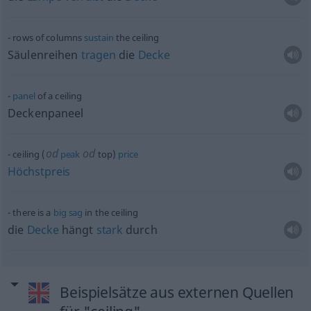
rows of columns
sustain
the ceiling
Säulenreihen
tragen
die
Decke
panel
of a ceiling
Deckenpaneel
od
od
ceiling (
peak
top)
price
Höchstpreis
there is a
big
sag
in the ceiling
die
Decke
hängt
stark
durch
Beispielsätze aus externen Quellen