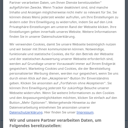
Partner verarbeiten Daten, um Ihnen Dienste bereitzustellen“
aufgeführten Zwecke. Wenn Tracker deaktiviert sind, sind manche
Übersicht aller Übersetzungen
Inhalte und Anzeigen möglicherweise nicht mehr so relevant für Sie. Sie
(Für mehr Details die Übersetzung anklicken/antippen)
können dieses Menü jederzeit wieder aufrufen, um Ihre Einstellungen zu
ändern oder Ihre Einwilligung zu widerrufen, indem Sie auf den Link
Privatsphäre-Einstellungen am unteren Rand der Webseite klicken. Ihre
ZimmerDecke, Plafond
Einstellungen gelten innerhalb unseres Website. Weitere Informationen
finden Sie in unserer Datenschutzerklärung.
Wir verwenden Cookies, damit Sie unsere Webseite bestmöglich nutzen
Wegerung, Innenbeplankung
und wir besser mit Ihnen kommunizieren können. Notwendige,
funktionale und statistische Cookies, die für den Betrieb der Webseite
und der statistischen Auswertung unserer Webseite erforderlich sind,
Täfeln Verputzen
werden auf Grundlage unserer Vorauswahl immer auf Ihrem Endgerät
gespeichert. Marketing-Cookies und Cookies, die der Bereitstellung
personalisierter Werbung dienen, werden nur gespeichert, wenn Sie uns
Maximum, Höchstmaß, Höchstgrenze
durch einen Klick auf den „Akzeptieren“-Button Ihr Einverständnis
geben. Klicken Sie ansonsten auf „Fortfahren ohne Akzeptieren“. Sie
können Ihre Einwilligung jederzeit für zukünftige Besuche unserer
Höchstgrenze
Gipfelhöhe
Webseite widerrufen. Wenn Sie weitere Informationen zu den Cookies
und den Anpassungsmöglichkeiten möchten, klicken Sie einfach auf den
Button „Mehr Optionen“. Weitergehende Hinweise zu der
Wolken-, Bewölkungshöhe
Datenverarbeitung entnehmen Sie ansonsten unserer
Datenschutzerklärung
. Hier finden Sie unser
Impressum
.
Wir und unsere Partner verarbeiten Daten, um
Folgendes bereitzustellen: