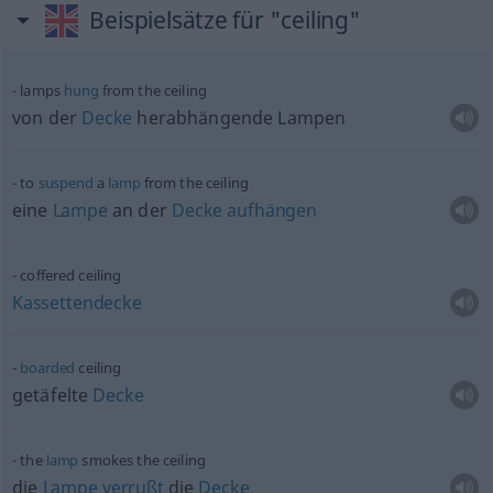
Beispielsätze für "ceiling"
lamps
hung
from the ceiling
von der
Decke
herabhängende Lampen
to
suspend
a
lamp
from the ceiling
eine
Lampe
an der
Decke
aufhängen
coffered ceiling
Kassettendecke
boarded
ceiling
getäfelte
Decke
the
lamp
smokes the ceiling
die
Lampe
verrußt
die
Decke