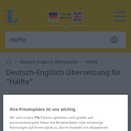
Deutsch-Englisch Wörterbuch
Hälfte
Deutsch-Englisch Übersetzung für
"Hälfte"
"Hälfte" Englisch Übersetzung
Ihre Privatsphäre ist uns wichtig
„Hälfte“
: Femininum
Wir und unsere
716
-Partner speichern und greifen auf
personenbezogene Daten wie Browserdaten oder eindeutige
Kennungen auf Ihrem Gerät zu. Durch Auswahl von Akzeptieren
Hälfte
[ˈhɛlftə]
f
<
Hälfte
;
Hälften
>