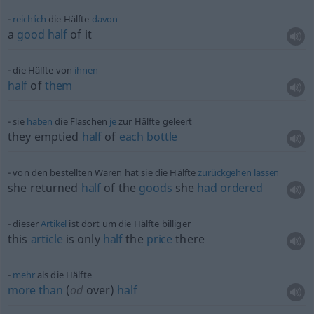
reichlich
die Hälfte
davon
a
good
half
of it
die Hälfte von
ihnen
half
of
them
sie
haben
die Flaschen
je
zur Hälfte geleert
they emptied
half
of
each
bottle
von den bestellten Waren hat sie die Hälfte
zurückgehen
lassen
she returned
half
of the
goods
she
had
ordered
dieser
Artikel
ist dort um die Hälfte billiger
this
article
is only
half
the
price
there
mehr
als die Hälfte
more
than
(
od
over)
half