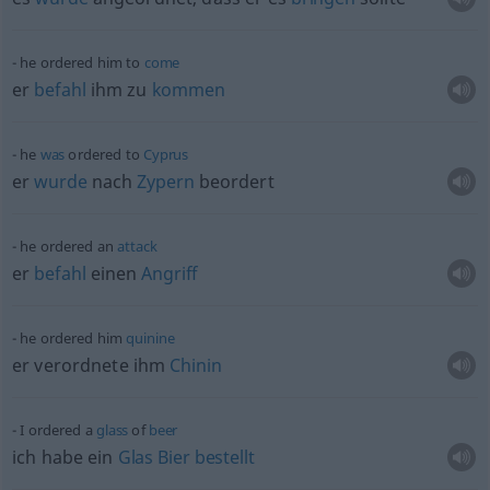
he ordered him to
come
er
befahl
ihm zu
kommen
he
was
ordered to
Cyprus
er
wurde
nach
Zypern
beordert
he ordered an
attack
er
befahl
einen
Angriff
he ordered him
quinine
er verordnete ihm
Chinin
I ordered a
glass
of
beer
ich habe ein
Glas
Bier
bestellt