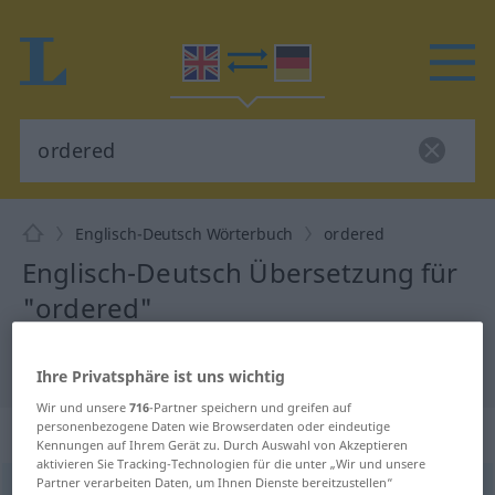
Englisch-Deutsch Wörterbuch
ordered
Englisch-Deutsch Übersetzung für
"ordered"
"ordered" Deutsch Übersetzung
Ihre Privatsphäre ist uns wichtig
Wir und unsere
716
-Partner speichern und greifen auf
personenbezogene Daten wie Browserdaten oder eindeutige
„ordered“
: adjective
Kennungen auf Ihrem Gerät zu. Durch Auswahl von Akzeptieren
aktivieren Sie Tracking-Technologien für die unter „Wir und unsere
Partner verarbeiten Daten, um Ihnen Dienste bereitzustellen“
ordered
[ˈɔː(r)də(r)d]
adj