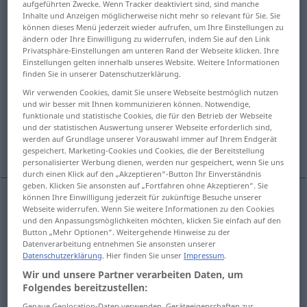
aufgeführten Zwecke. Wenn Tracker deaktiviert sind, sind manche
Inhalte und Anzeigen möglicherweise nicht mehr so relevant für Sie. Sie
Übersicht aller Übersetzungen
können dieses Menü jederzeit wieder aufrufen, um Ihre Einstellungen zu
ändern oder Ihre Einwilligung zu widerrufen, indem Sie auf den Link
(Für mehr Details die Übersetzung anklicken/antippen)
Privatsphäre-Einstellungen am unteren Rand der Webseite klicken. Ihre
Einstellungen gelten innerhalb unseres Website. Weitere Informationen
geordnet
angeordnet, befohlen
finden Sie in unserer Datenschutzerklärung.
Wir verwenden Cookies, damit Sie unsere Webseite bestmöglich nutzen
und wir besser mit Ihnen kommunizieren können. Notwendige,
bestellt, in Auftrag gegeben
funktionale und statistische Cookies, die für den Betrieb der Webseite
und der statistischen Auswertung unserer Webseite erforderlich sind,
werden auf Grundlage unserer Vorauswahl immer auf Ihrem Endgerät
angeordnet
gespeichert. Marketing-Cookies und Cookies, die der Bereitstellung
personalisierter Werbung dienen, werden nur gespeichert, wenn Sie uns
durch einen Klick auf den „Akzeptieren“-Button Ihr Einverständnis
geben. Klicken Sie ansonsten auf „Fortfahren ohne Akzeptieren“. Sie
können Ihre Einwilligung jederzeit für zukünftige Besuche unserer
Webseite widerrufen. Wenn Sie weitere Informationen zu den Cookies
geordnet
ordered
arranged
und den Anpassungsmöglichkeiten möchten, klicken Sie einfach auf den
Button „Mehr Optionen“. Weitergehende Hinweise zu der
Datenverarbeitung entnehmen Sie ansonsten unserer
Datenschutzerklärung
. Hier finden Sie unser
Impressum
.
angeordnet, befohlen
ordered
commanded
Wir und unsere Partner verarbeiten Daten, um
Folgendes bereitzustellen:
Genaue Geolocation-Daten verwenden. Geräteeigenschaften zur