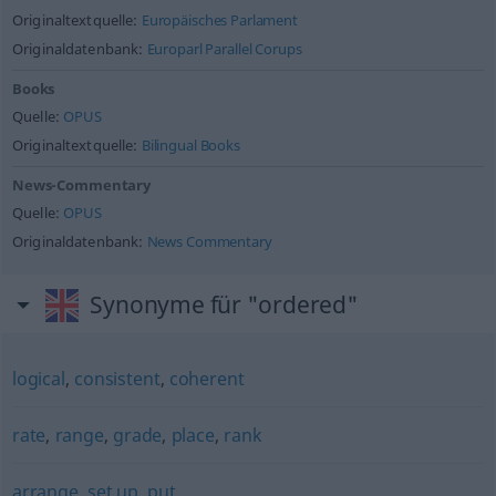
Originaltextquelle:
Europäisches Parlament
Originaldatenbank:
Europarl Parallel Corups
Books
Quelle:
OPUS
Originaltextquelle:
Bilingual Books
News-Commentary
Quelle:
OPUS
Originaldatenbank:
News Commentary
Synonyme für "ordered"
logical
,
consistent
,
coherent
rate
,
range
,
grade
,
place
,
rank
arrange
,
set up
,
put