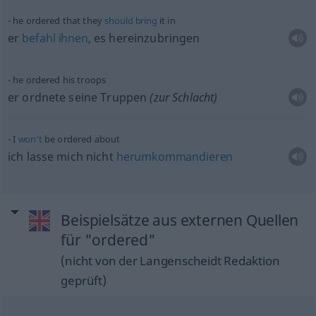
he ordered that they
should
bring
it in
er
befahl
ihnen
, es hereinzubringen
he ordered his troops
er ordnete seine Truppen
(zur Schlacht)
I
won’t
be ordered about
ich lasse mich nicht
herumkommandieren
Beispielsätze aus externen Quellen
für "ordered"
(nicht von der Langenscheidt Redaktion
geprüft)