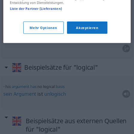
Entwicklung von Dienstleistungen.
notwendig
,
natürlich
logical
Liste der Partner (Lieferanten)
Mehr Optionen
Akzeptieren
logisch
logical
IT
Beispielsätze für "logical"
his
argument
has
no logical
basis
sein
Argument
ist
unlogisch
Beispielsätze aus externen Quellen
für "logical"