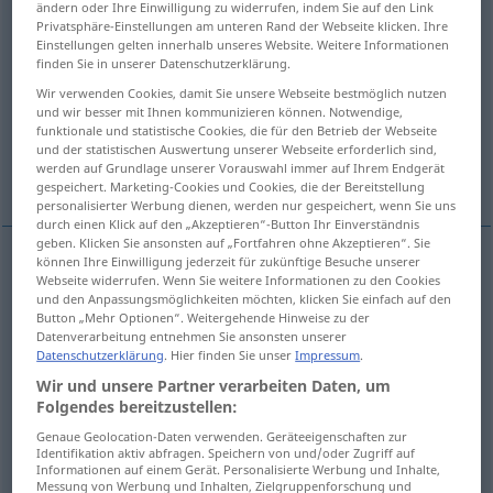
ändern oder Ihre Einwilligung zu widerrufen, indem Sie auf den Link
Privatsphäre-Einstellungen am unteren Rand der Webseite klicken. Ihre
Übersicht aller Übersetzungen
Einstellungen gelten innerhalb unseres Website. Weitere Informationen
finden Sie in unserer Datenschutzerklärung.
(Für mehr Details die Übersetzung anklicken/antippen)
Wir verwenden Cookies, damit Sie unsere Webseite bestmöglich nutzen
und wir besser mit Ihnen kommunizieren können. Notwendige,
logisch
folgerichtig, konsequent
funktionale und statistische Cookies, die für den Betrieb der Webseite
und der statistischen Auswertung unserer Webseite erforderlich sind,
werden auf Grundlage unserer Vorauswahl immer auf Ihrem Endgerät
notwendig, natürlich
logisch
gespeichert. Marketing-Cookies und Cookies, die der Bereitstellung
personalisierter Werbung dienen, werden nur gespeichert, wenn Sie uns
durch einen Klick auf den „Akzeptieren“-Button Ihr Einverständnis
geben. Klicken Sie ansonsten auf „Fortfahren ohne Akzeptieren“. Sie
können Ihre Einwilligung jederzeit für zukünftige Besuche unserer
Webseite widerrufen. Wenn Sie weitere Informationen zu den Cookies
logisch
logical
und den Anpassungsmöglichkeiten möchten, klicken Sie einfach auf den
Button „Mehr Optionen“. Weitergehende Hinweise zu der
Datenverarbeitung entnehmen Sie ansonsten unserer
Datenschutzerklärung
. Hier finden Sie unser
Impressum
.
Wir und unsere Partner verarbeiten Daten, um
folgerichtig
,
konsequent
logical
logically
Folgendes bereitzustellen:
consistent
Genaue Geolocation-Daten verwenden. Geräteeigenschaften zur
Identifikation aktiv abfragen. Speichern von und/oder Zugriff auf
Informationen auf einem Gerät. Personalisierte Werbung und Inhalte,
Messung von Werbung und Inhalten, Zielgruppenforschung und