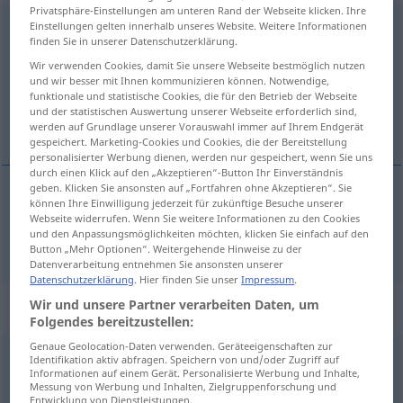
Privatsphäre-Einstellungen am unteren Rand der Webseite klicken. Ihre
Deutschland
Einstellungen gelten innerhalb unseres Website. Weitere Informationen
n
<
Deutschlands
;
kein
pl
>
finden Sie in unserer Datenschutzerklärung.
Übersicht aller Übersetzungen
Wir verwenden Cookies, damit Sie unsere Webseite bestmöglich nutzen
und wir besser mit Ihnen kommunizieren können. Notwendige,
(Für mehr Details die Übersetzung anklicken/antippen)
funktionale und statistische Cookies, die für den Betrieb der Webseite
und der statistischen Auswertung unserer Webseite erforderlich sind,
Germany
werden auf Grundlage unserer Vorauswahl immer auf Ihrem Endgerät
gespeichert. Marketing-Cookies und Cookies, die der Bereitstellung
personalisierter Werbung dienen, werden nur gespeichert, wenn Sie uns
durch einen Klick auf den „Akzeptieren“-Button Ihr Einverständnis
geben. Klicken Sie ansonsten auf „Fortfahren ohne Akzeptieren“. Sie
können Ihre Einwilligung jederzeit für zukünftige Besuche unserer
Germany
Deutschland
GEOG
Webseite widerrufen. Wenn Sie weitere Informationen zu den Cookies
und den Anpassungsmöglichkeiten möchten, klicken Sie einfach auf den
Button „Mehr Optionen“. Weitergehende Hinweise zu der
Datenverarbeitung entnehmen Sie ansonsten unserer
Datenschutzerklärung
. Hier finden Sie unser
Impressum
.
Wir und unsere Partner verarbeiten Daten, um
Beispielsätze für "Deutschland"
Folgendes bereitzustellen:
Genaue Geolocation-Daten verwenden. Geräteeigenschaften zur
Identifikation aktiv abfragen. Speichern von und/oder Zugriff auf
Forschungsstandort
Deutschland
Informationen auf einem Gerät. Personalisierte Werbung und Inhalte,
Germany
as a
location
for
research
Messung von Werbung und Inhalten, Zielgruppenforschung und
Entwicklung von Dienstleistungen.