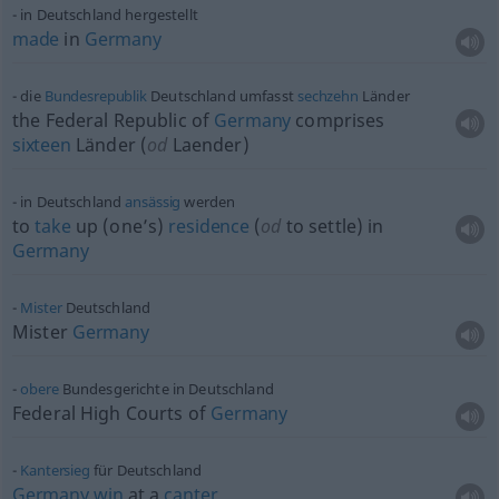
in Deutschland hergestellt
made
in
Germany
die
Bundesrepublik
Deutschland umfasst
sechzehn
Länder
the Federal Republic of
Germany
comprises
sixteen
Länder (
od
Laender)
in Deutschland
ansässig
werden
to
take
up (one’s)
residence
(
od
to settle) in
Germany
Mister
Deutschland
Mister
Germany
obere
Bundesgerichte in Deutschland
Federal High Courts of
Germany
Kantersieg
für Deutschland
Germany
win
at a
canter