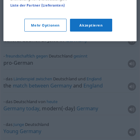
Liste der Partner (Lieferanten)
aus Deutschland
gebürtig
born
in
Germany
Mehr Optionen
Akzeptieren
Zentralrat
der Juden in Deutschland
Central Council of Jews in
Germany
freundschaftlich
gegen
Deutschland
gesinnt
pro-German
das
Länderspiel
zwischen
Deutschland und
England
the
match
between
Germany
and
England
das Deutschland von
heute
Germany
today
, modern(-day)
Germany
das
Junge
Deutschland
Young
Germany