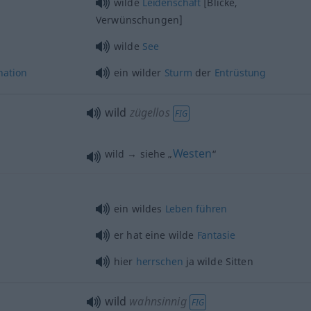
wilde
Leidenschaft
[Blicke,
Verwünschungen]
wilde
See
nation
ein wilder
Sturm
der
Entrüstung
wild
zügellos
FIG
Westen
wild → siehe „
“
ein wildes
Leben
führen
er hat eine wilde
Fantasie
hier
herrschen
ja wilde Sitten
wild
wahnsinnig
FIG