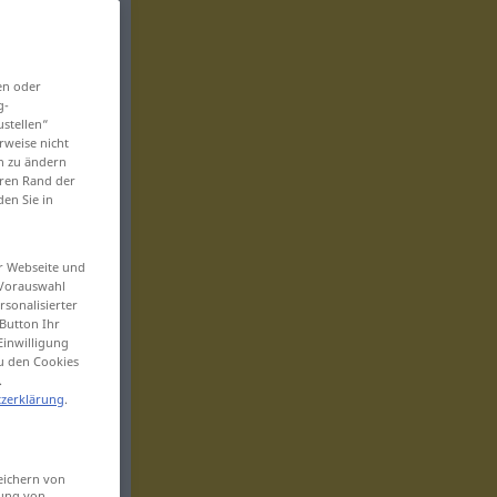
en oder
g-
ustellen“
rweise nicht
en zu ändern
eren Rand der
den Sie in
er Webseite und
 Vorauswahl
sonalisierter
Button Ihr
Einwilligung
zu den Cookies
.
zerklärung
.
eichern von
sung von