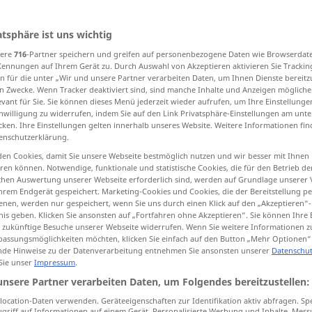
atsphäre ist uns wichtig
sere
716
-Partner speichern und greifen auf personenbezogene Daten wie Browserdat
tippen)
Kennungen auf Ihrem Gerät zu. Durch Auswahl von Akzeptieren aktivieren Sie Trackin
n für die unter „Wir und unsere Partner verarbeiten Daten, um Ihnen Dienste bereitz
e, wild
wild, rugged
n Zwecke. Wenn Tracker deaktiviert sind, sind manche Inhalte und Anzeigen mögliche
evant für Sie. Sie können dieses Menü jederzeit wieder aufrufen, um Ihre Einstellung
inwilligung zu widerrufen, indem Sie auf den Link Privatsphäre-Einstellungen am unt
cken. Ihre Einstellungen gelten innerhalb unseres Website. Weitere Informationen fin
ad, furious
wild
wild
wild
enschutzerklärung.
en Cookies, damit Sie unsere Webseite bestmöglich nutzen und wir besser mit Ihnen
en können. Notwendige, funktionale und statistische Cookies, die für den Betrieb d
ischen Auswertung unserer Webseite erforderlich sind, werden auf Grundlage unserer
hrem Endgerät gespeichert. Marketing-Cookies und Cookies, die der Bereitstellung per
nen, werden nur gespeichert, wenn Sie uns durch einen Klick auf den „Akzeptieren“-
nis geben. Klicken Sie ansonsten auf „Fortfahren ohne Akzeptieren“. Sie können Ihre 
ür zukünftige Besuche unserer Webseite widerrufen. Wenn Sie weitere Informationen 
wild
nicht domestiziert
assungsmöglichkeiten möchten, klicken Sie einfach auf den Button „Mehr Optionen“
de Hinweise zu der Datenverarbeitung entnehmen Sie ansonsten unserer
Datenschut
 Sie unser
Impressum
.
unsere Partner verarbeiten Daten, um Folgendes bereitzustellen:
ocation-Daten verwenden. Geräteeigenschaften zur Identifikation aktiv abfragen. Sp
wilde Schwäne
griff auf Informationen auf einem Gerät. Personalisierte Werbung und Inhalte, Mes