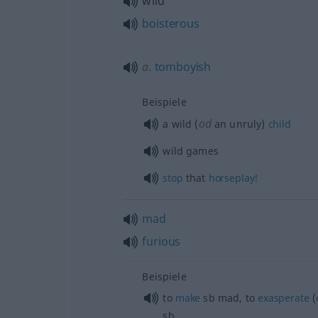
wild
boisterous
a.
tomboyish
Beispiele
od
a wild (
an unruly)
child
wild games
stop
that
horseplay!
mad
furious
Beispiele
to
make
sb
mad, to
exasperate
(
sb