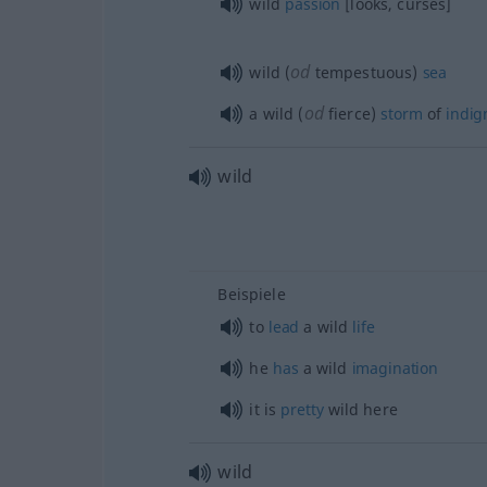
wild
passion
[looks, curses]
od
wild (
tempestuous)
sea
od
a wild (
fierce)
storm
of
indig
wild
Beispiele
to
lead
a wild
life
he
has
a wild
imagination
it is
pretty
wild here
wild