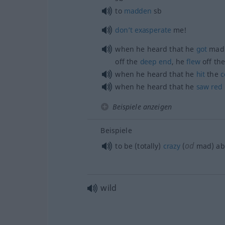
to
madden
sb
don’t
exasperate
me!
when he heard that he
got
mad 
off the
deep
end
, he
flew
off th
when he heard that he
hit
the
c
when he heard that he
saw
red
Beispiele anzeigen
Beispiele
od
to be (totally)
crazy
(
mad) ab
wild