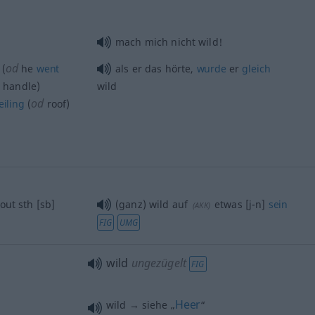
mach mich nicht wild!
od
(
he
went
als er das hörte,
wurde
er
gleich
e handle)
wild
od
eiling
(
roof)
out
sth
[sb]
(ganz) wild auf
etwas
[j-n]
sein
(
AKK
)
FIG
UMG
wild
ungezügelt
FIG
Heer
wild → siehe „
“