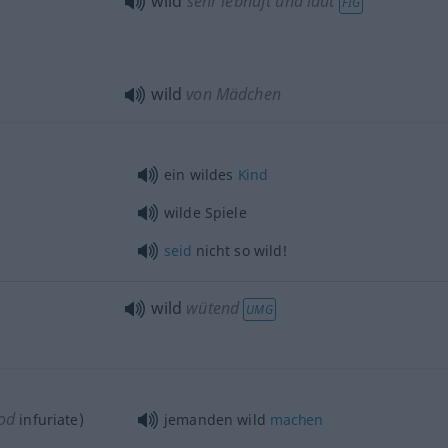
wild
sehr lebhaft und laut
FIG
wild
von Mädchen
ein wildes
Kind
wilde Spiele
seid
nicht so wild!
wild
wütend
UMG
od
infuriate)
jemanden wild
machen