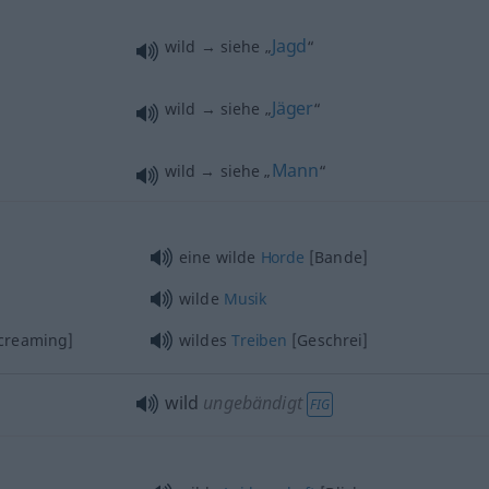
Jagd
wild → siehe „
“
Jäger
wild → siehe „
“
Mann
wild → siehe „
“
eine wilde
Horde
[Bande]
wilde
Musik
screaming]
wildes
Treiben
[Geschrei]
wild
ungebändigt
FIG