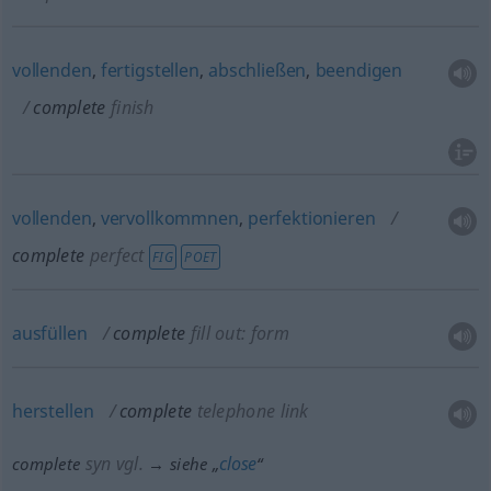
vollenden
,
fertigstellen
,
abschließen
,
beendigen
complete
finish
vollenden
,
vervollkommnen
,
perfektionieren
complete
perfect
FIG
POET
ausfüllen
complete
fill out: form
herstellen
complete
telephone link
syn vgl.
close
complete
→ siehe „
“