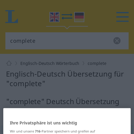
Englisch-Deutsch Wörterbuch
complete
Englisch-Deutsch Übersetzung für
"complete"
"complete" Deutsch Übersetzung
„complete“
: adjective
Ihre Privatsphäre ist uns wichtig
Wir und unsere
716
-Partner speichern und greifen auf
complete
[kəmˈpliːt]
adj