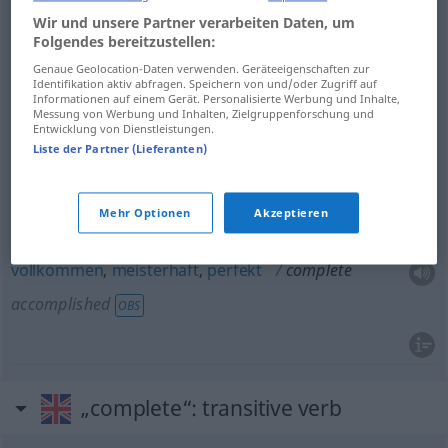
Wir und unsere Partner verarbeiten Daten, um
Folgendes bereitzustellen:
vollzählig
complete
with full number present
Genaue Geolocation-Daten verwenden. Geräteeigenschaften zur
Identifikation aktiv abfragen. Speichern von und/oder Zugriff auf
Informationen auf einem Gerät. Personalisierte Werbung und Inhalte,
Messung von Werbung und Inhalten, Zielgruppenforschung und
be-,
vollendet
,
fertig
,
perfekt
complete
finished
Entwicklung von Dienstleistungen.
Liste der Partner (Lieferanten)
vollständig
complete
flower
BOT
Mehr Optionen
Akzeptieren
vollkommen
,
meisterhaft
,
perfekt
complete
accomplished
OBS
„complete“
: transitive verb