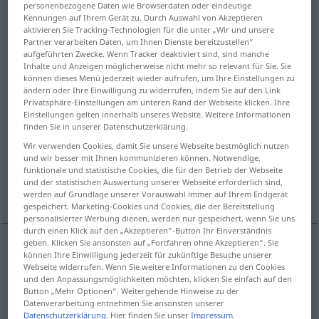
personenbezogene Daten wie Browserdaten oder eindeutige
Kennungen auf Ihrem Gerät zu. Durch Auswahl von Akzeptieren
Übersicht aller Übersetzungen
aktivieren Sie Tracking-Technologien für die unter „Wir und unsere
Partner verarbeiten Daten, um Ihnen Dienste bereitzustellen“
(Für mehr Details die Übersetzung anklicken/antippen)
aufgeführten Zwecke. Wenn Tracker deaktiviert sind, sind manche
Inhalte und Anzeigen möglicherweise nicht mehr so relevant für Sie. Sie
komplett, vollständig, vollkommen, ganz, total
können dieses Menü jederzeit wieder aufrufen, um Ihre Einstellungen zu
ändern oder Ihre Einwilligung zu widerrufen, indem Sie auf den Link
Privatsphäre-Einstellungen am unteren Rand der Webseite klicken. Ihre
vollzählig
be-, vollendet, fertig, perfekt
Einstellungen gelten innerhalb unseres Website. Weitere Informationen
finden Sie in unserer Datenschutzerklärung.
Wir verwenden Cookies, damit Sie unsere Webseite bestmöglich nutzen
vollständig
und wir besser mit Ihnen kommunizieren können. Notwendige,
funktionale und statistische Cookies, die für den Betrieb der Webseite
und der statistischen Auswertung unserer Webseite erforderlich sind,
vollkommen, meisterhaft, perfekt
werden auf Grundlage unserer Vorauswahl immer auf Ihrem Endgerät
gespeichert. Marketing-Cookies und Cookies, die der Bereitstellung
personalisierter Werbung dienen, werden nur gespeichert, wenn Sie uns
durch einen Klick auf den „Akzeptieren“-Button Ihr Einverständnis
geben. Klicken Sie ansonsten auf „Fortfahren ohne Akzeptieren“. Sie
können Ihre Einwilligung jederzeit für zukünftige Besuche unserer
komplett
,
vollständig
,
vollkommen
,
ganz
,
total
Webseite widerrufen. Wenn Sie weitere Informationen zu den Cookies
und den Anpassungsmöglichkeiten möchten, klicken Sie einfach auf den
complete
total
Button „Mehr Optionen“. Weitergehende Hinweise zu der
Datenverarbeitung entnehmen Sie ansonsten unserer
Datenschutzerklärung
. Hier finden Sie unser
Impressum
.