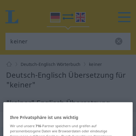
Deutsch-Englisch Wörterbuch
keiner
Deutsch-Englisch Übersetzung für
"keiner"
"keiner" Englisch Übersetzung
Ihre Privatsphäre ist uns wichtig
„keiner“
Wir und unsere
716
-Partner speichern und greifen auf
personenbezogene Daten wie Browserdaten oder eindeutige
keiner
,
keine
,
keines
od
keins
indef pr
<
subst
>
Kennungen auf Ihrem Gerät zu. Durch Auswahl von Akzeptieren