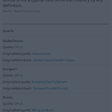
Bolivia is not a typical Latin American country by any
definition.
Quelle:
News-Commentary
Quelle
GlobalVoices
Quelle:
OPUS
Originaltextquelle:
Global Voices
Originaldatenbank:
Global Voices Parallel Corpus
Europarl
Quelle:
OPUS
Originaltextquelle:
Europäisches Parlament
Originaldatenbank:
Europarl Parallel Corups
Books
Quelle:
OPUS
Originaltextquelle:
Bilingual Books