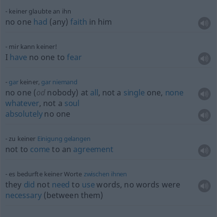
keiner glaubte an ihn
no one
had
(any)
faith
in him
mir kann keiner!
I
have
no one to
fear
gar
keiner,
gar
niemand
no one (
od
nobody) at
all
, not a
single
one,
none
whatever
, not a
soul
absolutely
no one
zu keiner
Einigung
gelangen
not to
come
to an
agreement
es bedurfte keiner Worte
zwischen
ihnen
they
did
not
need
to
use
words, no words were
necessary
(between them)