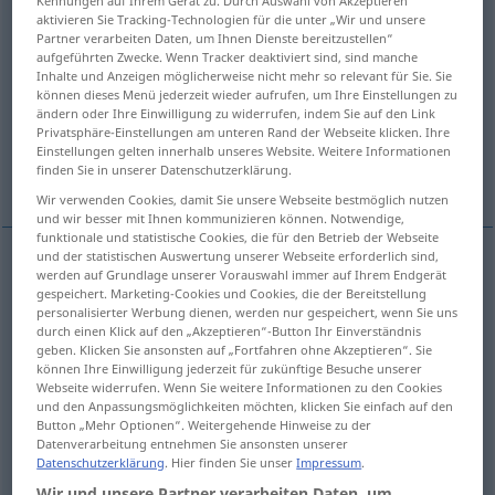
aktivieren Sie Tracking-Technologien für die unter „Wir und unsere
Übersicht aller Übersetzungen
Partner verarbeiten Daten, um Ihnen Dienste bereitzustellen“
aufgeführten Zwecke. Wenn Tracker deaktiviert sind, sind manche
(Für mehr Details die Übersetzung anklicken/antippen)
Inhalte und Anzeigen möglicherweise nicht mehr so relevant für Sie. Sie
können dieses Menü jederzeit wieder aufrufen, um Ihre Einstellungen zu
no one, nobody, none, not one
ändern oder Ihre Einwilligung zu widerrufen, indem Sie auf den Link
Privatsphäre-Einstellungen am unteren Rand der Webseite klicken. Ihre
Einstellungen gelten innerhalb unseres Website. Weitere Informationen
finden Sie in unserer Datenschutzerklärung.
none, not one, not any
Wir verwenden Cookies, damit Sie unsere Webseite bestmöglich nutzen
und wir besser mit Ihnen kommunizieren können. Notwendige,
funktionale und statistische Cookies, die für den Betrieb der Webseite
und der statistischen Auswertung unserer Webseite erforderlich sind,
werden auf Grundlage unserer Vorauswahl immer auf Ihrem Endgerät
no one
keiner
von Personen
gespeichert. Marketing-Cookies und Cookies, die der Bereitstellung
personalisierter Werbung dienen, werden nur gespeichert, wenn Sie uns
durch einen Klick auf den „Akzeptieren“-Button Ihr Einverständnis
nobody
keiner
von Personen
geben. Klicken Sie ansonsten auf „Fortfahren ohne Akzeptieren“. Sie
können Ihre Einwilligung jederzeit für zukünftige Besuche unserer
Webseite widerrufen. Wenn Sie weitere Informationen zu den Cookies
none
keiner
von Personen
und den Anpassungsmöglichkeiten möchten, klicken Sie einfach auf den
Button „Mehr Optionen“. Weitergehende Hinweise zu der
Datenverarbeitung entnehmen Sie ansonsten unserer
not one
keiner
von Personen
Datenschutzerklärung
. Hier finden Sie unser
Impressum
.
Wir und unsere Partner verarbeiten Daten, um