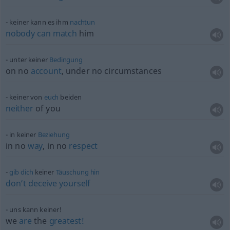
keiner kann es ihm
nachtun
nobody
can
match
him
unter keiner
Bedingung
on no
account
, under no circumstances
keiner von
euch
beiden
neither
of you
in keiner
Beziehung
in no
way
, in no
respect
gib
dich
keiner
Täuschung
hin
don’t
deceive
yourself
uns kann keiner!
we
are
the
greatest!