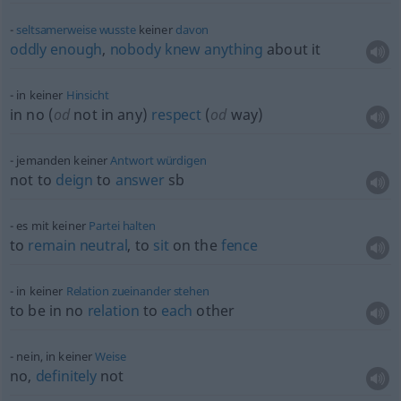
seltsamerweise
wusste
keiner
davon
oddly
enough
,
nobody
knew
anything
about it
in keiner
Hinsicht
in no (
od
not in any)
respect
(
od
way)
jemanden keiner
Antwort
würdigen
not to
deign
to
answer
sb
es mit keiner
Partei
halten
to
remain
neutral
, to
sit
on the
fence
in keiner
Relation
zueinander
stehen
to be in no
relation
to
each
other
nein, in keiner
Weise
no,
definitely
not