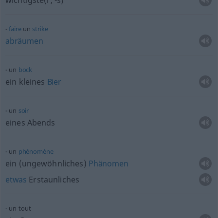
wichtigste(r, -s)
faire
un
strike
abräumen
un
bock
ein kleines
Bier
un
soir
eines Abends
un
phénomène
ein (ungewöhnliches)
Phänomen
etwas
Erstaunliches
un tout