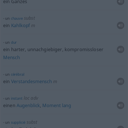
ein Ganzes
subst
un
chauve
ein
Kahlkopf
m
un
dur
ein harter, unnachgiebiger, kompromissloser
Mensch
un
cérébral
ein
Verstandesmensch
m
loc
adv
un
instant
einen
Augenblick
,
Moment
lang
subst
un
supplicié