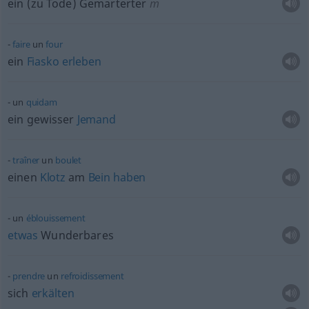
ein (zu Tode) Gemarterter
m
faire
un
four
ein
Fiasko
erleben
un
quidam
ein gewisser
Jemand
traîner
un
boulet
einen
Klotz
am
Bein
haben
un
éblouissement
etwas
Wunderbares
prendre
un
refroidissement
sich
erkälten