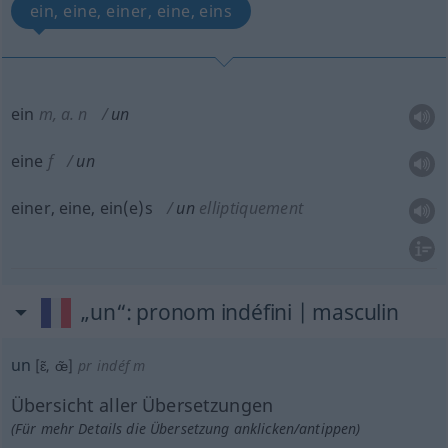
ein, eine, einer, eine, eins
ein
m
,
a.
n
un
eine
f
un
einer, eine, ein(e)s
un
elliptiquement
„un“
: pronom indéfini | masculin
un
[ɛ̃, œ̃]
pr indéf
m
Übersicht aller Übersetzungen
(Für mehr Details die Übersetzung anklicken/antippen)