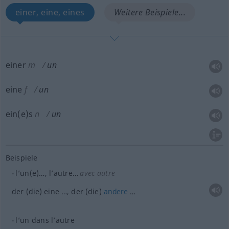
einer, eine, eines
Weitere Beispiele...
einer
m
un
eine
f
un
ein(e)s
n
un
Beispiele
l’un(e)…, l’autre…
avec autre
der (die) eine …, der (die)
andere
…
l’un dans l’autre