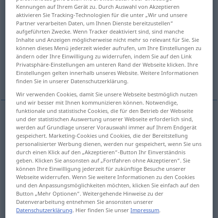
Kennungen auf Ihrem Gerät zu. Durch Auswahl von Akzeptieren
aktivieren Sie Tracking-Technologien für die unter „Wir und unsere
Übersicht aller Übersetzungen
Partner verarbeiten Daten, um Ihnen Dienste bereitzustellen“
(Für mehr Details die Übersetzung anklicken/antippen)
aufgeführten Zwecke. Wenn Tracker deaktiviert sind, sind manche
Inhalte und Anzeigen möglicherweise nicht mehr so relevant für Sie. Sie
können dieses Menü jederzeit wieder aufrufen, um Ihre Einstellungen zu
ein, eine, einer, eine, eins
ändern oder Ihre Einwilligung zu widerrufen, indem Sie auf den Link
Privatsphäre-Einstellungen am unteren Rand der Webseite klicken. Ihre
Einstellungen gelten innerhalb unseres Website. Weitere Informationen
Weitere Beispiele...
finden Sie in unserer Datenschutzerklärung.
Wir verwenden Cookies, damit Sie unsere Webseite bestmöglich nutzen
und wir besser mit Ihnen kommunizieren können. Notwendige,
funktionale und statistische Cookies, die für den Betrieb der Webseite
Beispiele
und der statistischen Auswertung unserer Webseite erforderlich sind,
werden auf Grundlage unserer Vorauswahl immer auf Ihrem Endgerät
un
emploi isolé
INV
gespeichert. Marketing-Cookies und Cookies, die der Bereitstellung
personalisierter Werbung dienen, werden nur gespeichert, wenn Sie uns
eins
durch einen Klick auf den „Akzeptieren“-Button Ihr Einverständnis
geben. Klicken Sie ansonsten auf „Fortfahren ohne Akzeptieren“. Sie
können Ihre Einwilligung jederzeit für zukünftige Besuche unserer
Webseite widerrufen. Wenn Sie weitere Informationen zu den Cookies
un et un
font
deux
und den Anpassungsmöglichkeiten möchten, klicken Sie einfach auf den
Button „Mehr Optionen“. Weitergehende Hinweise zu der
eins
und
eins
ist
zwei
Datenverarbeitung entnehmen Sie ansonsten unserer
Datenschutzerklärung
. Hier finden Sie unser
Impressum
.