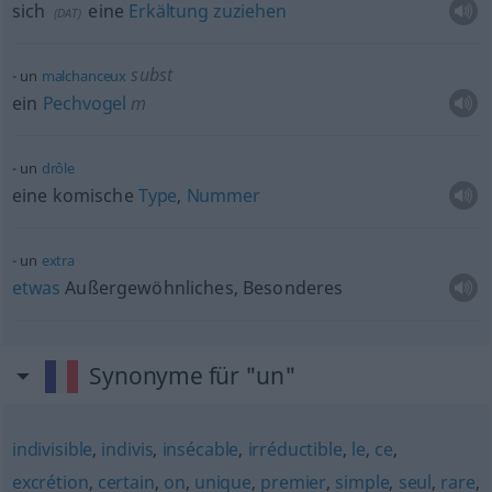
sich
eine
Erkältung
zuziehen
(
DAT
)
subst
un
malchanceux
ein
Pechvogel
m
un
drôle
eine komische
Type
,
Nummer
un
extra
etwas
Außergewöhnliches, Besonderes
Synonyme für "un"
indivisible
,
indivis
,
insécable
,
irréductible
,
le
,
ce
,
excrétion
,
certain
,
on
,
unique
,
premier
,
simple
,
seul
,
rare
,