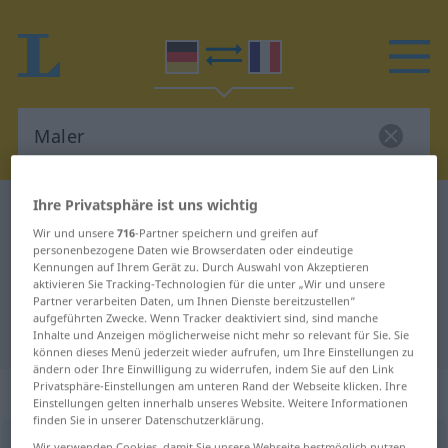
Ihre Privatsphäre ist uns wichtig
Deutsch-Französisch Wörterbuch
Maler
Wir und unsere
716
-Partner speichern und greifen auf
Deutsch-Französisch Übersetzung
personenbezogene Daten wie Browserdaten oder eindeutige
Kennungen auf Ihrem Gerät zu. Durch Auswahl von Akzeptieren
für "Maler"
aktivieren Sie Tracking-Technologien für die unter „Wir und unsere
Partner verarbeiten Daten, um Ihnen Dienste bereitzustellen“
aufgeführten Zwecke. Wenn Tracker deaktiviert sind, sind manche
"Maler" Französisch Übersetzung
Inhalte und Anzeigen möglicherweise nicht mehr so relevant für Sie. Sie
können dieses Menü jederzeit wieder aufrufen, um Ihre Einstellungen zu
ändern oder Ihre Einwilligung zu widerrufen, indem Sie auf den Link
Privatsphäre-Einstellungen am unteren Rand der Webseite klicken. Ihre
„Maler“
: Maskulinum
Einstellungen gelten innerhalb unseres Website. Weitere Informationen
finden Sie in unserer Datenschutzerklärung.
Maler
m
<
Malers
;
Maler
>
Wir verwenden Cookies, damit Sie unsere Webseite bestmöglich nutzen