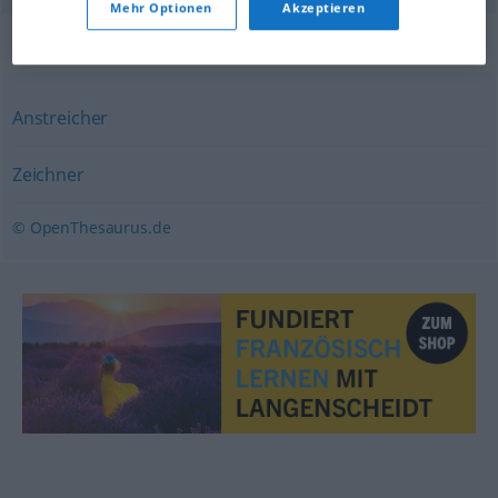
Mehr Optionen
Akzeptieren
Synonyme für "Maler"
Anstreicher
Zeichner
© OpenThesaurus.de