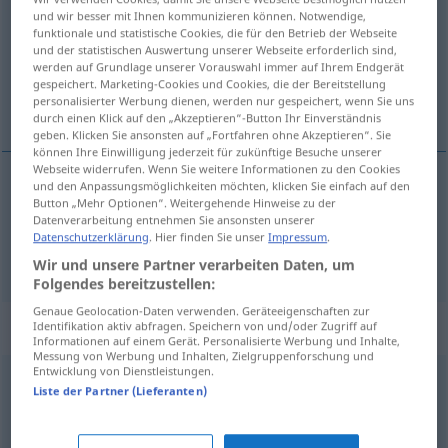
und wir besser mit Ihnen kommunizieren können. Notwendige,
funktionale und statistische Cookies, die für den Betrieb der Webseite
Übersicht aller Übersetzungen
und der statistischen Auswertung unserer Webseite erforderlich sind,
(Für mehr Details die Übersetzung anklicken/antippen)
werden auf Grundlage unserer Vorauswahl immer auf Ihrem Endgerät
gespeichert. Marketing-Cookies und Cookies, die der Bereitstellung
personalisierter Werbung dienen, werden nur gespeichert, wenn Sie uns
peintre, peintre
durch einen Klick auf den „Akzeptieren“-Button Ihr Einverständnis
geben. Klicken Sie ansonsten auf „Fortfahren ohne Akzeptieren“. Sie
können Ihre Einwilligung jederzeit für zukünftige Besuche unserer
Webseite widerrufen. Wenn Sie weitere Informationen zu den Cookies
und den Anpassungsmöglichkeiten möchten, klicken Sie einfach auf den
Button „Mehr Optionen“. Weitergehende Hinweise zu der
peintre
m
Maler
(≈ Anstreicher)
Datenverarbeitung entnehmen Sie ansonsten unserer
Datenschutzerklärung
. Hier finden Sie unser
Impressum
.
(artiste
m
)
peintre
m
Maler
Künstler
Wir und unsere Partner verarbeiten Daten, um
Folgendes bereitzustellen:
Genaue Geolocation-Daten verwenden. Geräteeigenschaften zur
Beispielsätze für "Maler"
Identifikation aktiv abfragen. Speichern von und/oder Zugriff auf
Informationen auf einem Gerät. Personalisierte Werbung und Inhalte,
Messung von Werbung und Inhalten, Zielgruppenforschung und
Entwicklung von Dienstleistungen.
Liste der Partner (Lieferanten)
einen großen
Schriftsteller
, Maler
hervorbringen
engendrer
un
grand
écrivain
,
peintre