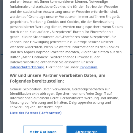
und wir besser mit Ihnen kommunizieren können. Notwendige,
funktionale und statistische Cookies, die für den Betrieb der Webseite
Anstreicher
m
und der statistischen Auswertung unserer Webseite erforderlich sind,
werden auf Grundlage unserer Vorauswahl immer auf Ihrem Endgerät
Übersicht aller Übersetzungen
gespeichert. Marketing-Cookies und Cookies, die der Bereitstellung
personalisierter Werbung dienen, werden nur gespeichert, wenn Sie uns
(Für mehr Details die Übersetzung anklicken/antippen)
durch einen Klick auf den „Akzeptieren“-Button Ihr Einverständnis
geben. Klicken Sie ansonsten auf „Fortfahren ohne Akzeptieren“. Sie
peintre
können Ihre Einwilligung jederzeit für zukünftige Besuche unserer
Webseite widerrufen. Wenn Sie weitere Informationen zu den Cookies
und den Anpassungsmöglichkeiten möchten, klicken Sie einfach auf den
Button „Mehr Optionen“. Weitergehende Hinweise zu der
Datenverarbeitung entnehmen Sie ansonsten unserer
Datenschutzerklärung
. Hier finden Sie unser
Impressum
.
peintre
m
(en bâtiment)
Anstreicher
Wir und unsere Partner verarbeiten Daten, um
Folgendes bereitzustellen:
Genaue Geolocation-Daten verwenden. Geräteeigenschaften zur
Synonyme für "Anstreicher"
Identifikation aktiv abfragen. Speichern von und/oder Zugriff auf
Informationen auf einem Gerät. Personalisierte Werbung und Inhalte,
Messung von Werbung und Inhalten, Zielgruppenforschung und
Entwicklung von Dienstleistungen.
Maler
Liste der Partner (Lieferanten)
© OpenThesaurus.de
Mehr Optionen
Akzeptieren