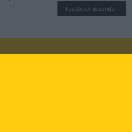
Feedback absenden
Besuchen Sie uns auf:
facebook
YouTube
Instagram
Langenscheidt
NUTZUNGSBEDINGUNGEN