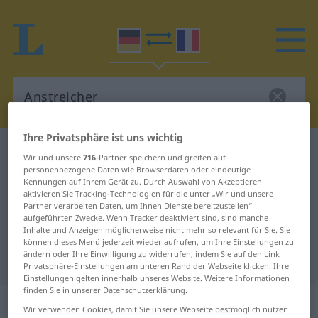
Ihre Privatsphäre ist uns wichtig
Deutsch-Französisch Wörterbuch
Anstreicher
Wir und unsere
716
-Partner speichern und greifen auf
Deutsch-Französisch Übersetzung
personenbezogene Daten wie Browserdaten oder eindeutige
Kennungen auf Ihrem Gerät zu. Durch Auswahl von Akzeptieren
für "Anstreicher"
aktivieren Sie Tracking-Technologien für die unter „Wir und unsere
Partner verarbeiten Daten, um Ihnen Dienste bereitzustellen“
aufgeführten Zwecke. Wenn Tracker deaktiviert sind, sind manche
Inhalte und Anzeigen möglicherweise nicht mehr so relevant für Sie. Sie
"Anstreicher" Französisch
können dieses Menü jederzeit wieder aufrufen, um Ihre Einstellungen zu
ändern oder Ihre Einwilligung zu widerrufen, indem Sie auf den Link
Übersetzung
Privatsphäre-Einstellungen am unteren Rand der Webseite klicken. Ihre
Einstellungen gelten innerhalb unseres Website. Weitere Informationen
finden Sie in unserer Datenschutzerklärung.
„Anstreicher“
: Maskulinum
Wir verwenden Cookies, damit Sie unsere Webseite bestmöglich nutzen