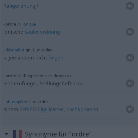
Rangordnung
f
m
ordre
ionique
ionische
Säulenordnung
désobéir
à
qn
, à
un
ordre
a.
jemandem nicht
folgen
m
ordre
d’appel sous les drapeaux
Einberufungs-, Stellungsbefehl
m
obtempérer
à
un
ordre
einem
Befehl
Folge
leisten
,
nachkommen
Synonyme für "ordre"