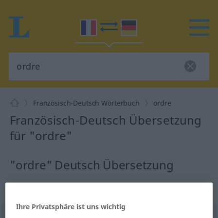
Französisch-Deutsch Wörterbuch
ordre
Französisch-Deutsch Übersetzung
für "ordre"
"ordre" Deutsch Übersetzung
„ordre“
: masculin
Ihre Privatsphäre ist uns wichtig
ordre
[ɔʀdʀ]
m