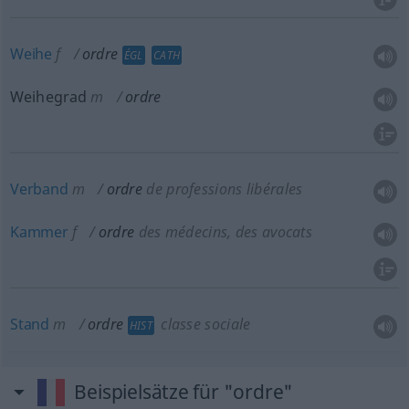
Weihe
f
ordre
ÉGL
CATH
Weihegrad
m
ordre
Verband
m
ordre
de professions libérales
Kammer
f
ordre
des médecins, des avocats
Stand
m
ordre
classe sociale
HIST
Beispielsätze für "ordre"