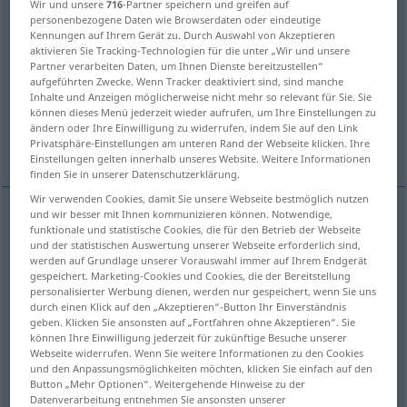
Wir und unsere
716
-Partner speichern und greifen auf
personenbezogene Daten wie Browserdaten oder eindeutige
Übersicht aller Übersetzungen
Kennungen auf Ihrem Gerät zu. Durch Auswahl von Akzeptieren
aktivieren Sie Tracking-Technologien für die unter „Wir und unsere
(Für mehr Details die Übersetzung anklicken/antippen)
Partner verarbeiten Daten, um Ihnen Dienste bereitzustellen“
aufgeführten Zwecke. Wenn Tracker deaktiviert sind, sind manche
Ordnung
Reihenfolge
Rang, Art
Inhalte und Anzeigen möglicherweise nicht mehr so relevant für Sie. Sie
können dieses Menü jederzeit wieder aufrufen, um Ihre Einstellungen zu
ändern oder Ihre Einwilligung zu widerrufen, indem Sie auf den Link
Ordnung
Säulenordnung
Privatsphäre-Einstellungen am unteren Rand der Webseite klicken. Ihre
Einstellungen gelten innerhalb unseres Website. Weitere Informationen
finden Sie in unserer Datenschutzerklärung.
Wir verwenden Cookies, damit Sie unsere Webseite bestmöglich nutzen
und wir besser mit Ihnen kommunizieren können. Notwendige,
funktionale und statistische Cookies, die für den Betrieb der Webseite
Ordnung
f
ordre
(≈ opposé à chaos)
a.
BIOL
und der statistischen Auswertung unserer Webseite erforderlich sind,
werden auf Grundlage unserer Vorauswahl immer auf Ihrem Endgerät
ARCH
gespeichert. Marketing-Cookies und Cookies, die der Bereitstellung
personalisierter Werbung dienen, werden nur gespeichert, wenn Sie uns
durch einen Klick auf den „Akzeptieren“-Button Ihr Einverständnis
geben. Klicken Sie ansonsten auf „Fortfahren ohne Akzeptieren“. Sie
können Ihre Einwilligung jederzeit für zukünftige Besuche unserer
Webseite widerrufen. Wenn Sie weitere Informationen zu den Cookies
Reihenfolge
f
ordre
(≈ succession)
und den Anpassungsmöglichkeiten möchten, klicken Sie einfach auf den
Button „Mehr Optionen“. Weitergehende Hinweise zu der
Datenverarbeitung entnehmen Sie ansonsten unserer