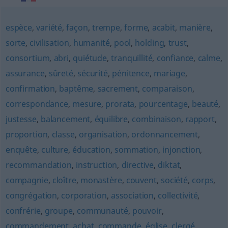
espèce
,
variété
,
façon
,
trempe
,
forme
,
acabit
,
manière
,
sorte
,
civilisation
,
humanité
,
pool
,
holding
,
trust
,
consortium
,
abri
,
quiétude
,
tranquillité
,
confiance
,
calme
,
assurance
,
sûreté
,
sécurité
,
pénitence
,
mariage
,
confirmation
,
baptême
,
sacrement
,
comparaison
,
correspondance
,
mesure
,
prorata
,
pourcentage
,
beauté
,
justesse
,
balancement
,
équilibre
,
combinaison
,
rapport
,
proportion
,
classe
,
organisation
,
ordonnancement
,
enquête
,
culture
,
éducation
,
sommation
,
injonction
,
recommandation
,
instruction
,
directive
,
diktat
,
compagnie
,
cloître
,
monastère
,
couvent
,
société
,
corps
,
congrégation
,
corporation
,
association
,
collectivité
,
confrérie
,
groupe
,
communauté
,
pouvoir
,
commandement
,
achat
,
commande
,
église
,
clergé
,