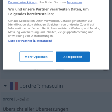
Datenschutzerklärung
. Hier finden Sie unser
Impressum
.
Wir und unsere Partner verarbeiten Daten, um
Rang
m
ordre
(≈ catégorie)
Folgendes bereitzustellen:
Genaue Geolocation-Daten verwenden. Geräteeigenschaften zur
Art
f
ordre
Identifikation aktiv abfragen. Speichern von und/oder Zugriff auf
Informationen auf einem Gerät. Personalisierte Werbung und Inhalte,
Messung von Werbung und Inhalten, Zielgruppenforschung und
Entwicklung von Dienstleistungen.
Liste der Partner (Lieferanten)
Ordnung
f
ordre
BIOL
Mehr Optionen
Akzeptieren
(Säulen)Ordnung
f
ordre
ARCH
„ordre“
: masculin
ordre
[ɔʀdʀ]
m
Übersicht aller Übersetzungen