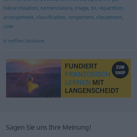
hiérarchisation
,
nomenclature
,
triage
,
tri
,
répartition
,
arrangement
,
classification
,
rangement
,
classement
,
cote
© myThes Dicollecte
Sagen Sie uns Ihre Meinung!