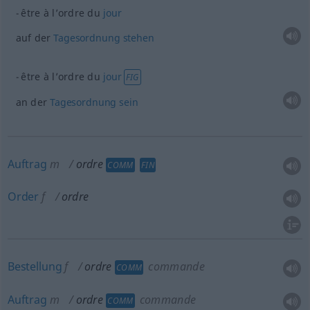
être à l’ordre du
jour
auf der
Tagesordnung
stehen
être à l’ordre du
jour
FIG
an der
Tagesordnung
sein
Auftrag
m
ordre
COMM
FIN
Order
f
ordre
Bestellung
f
ordre
commande
COMM
Auftrag
m
ordre
commande
COMM