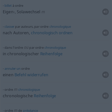
billet
à ordre
Eigen-, Solawechsel
m
classer
par auteurs, par ordre
chronologique
nach Autoren,
chronologisch
ordnen
ou
dans l’ordre
par ordre
chronologique
in chronologischer
Reihenfolge
annuler
un
ordre
einen
Befehl
widerrufen
m
ordre
chronologique
chronologische
Reihenfolge
m
ordre
de
préséance