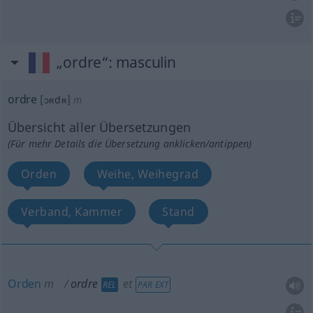
„ordre“
: masculin
ordre
[ɔʀdʀ]
m
Übersicht aller Übersetzungen
(Für mehr Details die Übersetzung anklicken/antippen)
Orden
Weihe, Weihegrad
Verband, Kammer
Stand
Orden
m
ordre
et
REL
PAR EXT