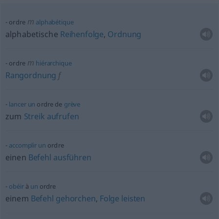
m
ordre
alphabétique
alphabetische
Reihenfolge
,
Ordnung
m
ordre
hiérarchique
Rangordnung
f
lancer
un
ordre de
grève
zum
Streik
aufrufen
accomplir
un
ordre
einen
Befehl
ausführen
obéir
à
un
ordre
einem
Befehl
gehorchen
,
Folge
leisten