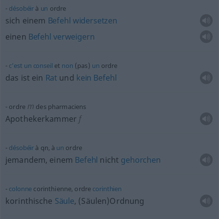
désobéir
à
un
ordre
sich einem
Befehl
widersetzen
einen
Befehl
verweigern
c’est
un
conseil
et
non
(pas)
un
ordre
das ist ein
Rat
und
kein
Befehl
m
ordre
des pharmaciens
Apothekerkammer
f
désobéir
à
qn
, à
un
ordre
jemandem, einem
Befehl
nicht
gehorchen
colonne
corinthienne, ordre
corinthien
korinthische
Säule
, (Säulen)Ordnung