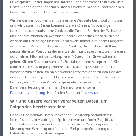
Privatsphäre-Einstellungen am unteren Rand der Webseite klicken. Ihre
Einstellungen gelten innerhalb unseres Website. Weitere Informationen
nachkommen
v/i
<
irr
;
s.
>
finden Sie in unserer Datenschutzerklärung.
Übersicht aller Übersetzungen
Wir verwenden Cookies, damit Sie unsere Webseite bestmöglich nutzen
und wir besser mit Ihnen kommunizieren können. Notwendige,
(Für mehr Details die Übersetzung anklicken/antippen)
funktionale und statistische Cookies, die für den Betrieb der Webseite
und der statistischen Auswertung unserer Webseite erforderlich sind,
rejoindre, arriver, venir plus tard
werden auf Grundlage unserer Vorauswahl immer auf Ihrem Endgerät
gespeichert. Marketing-Cookies und Cookies, die der Bereitstellung
personalisierter Werbung dienen, werden nur gespeichert, wenn Sie uns
durch einen Klick auf den „Akzeptieren“-Button Ihr Einverständnis
suivre, suivre
geben. Klicken Sie ansonsten auf „Fortfahren ohne Akzeptieren“. Sie
können Ihre Einwilligung jederzeit für zukünftige Besuche unserer
Webseite widerrufen. Wenn Sie weitere Informationen zu den Cookies
se conformer, obéir à, suivre, céder, accéder
und den Anpassungsmöglichkeiten möchten, klicken Sie einfach auf den
à, consentir
Button „Mehr Optionen“. Weitergehende Hinweise zu der
Datenverarbeitung entnehmen Sie ansonsten unserer
Datenschutzerklärung
. Hier finden Sie unser
Impressum
.
donner suite à, s’acquitter de, donner suite à,
Wir und unsere Partner verarbeiten Daten, um
remplir
Folgendes bereitzustellen:
Genaue Geolocation-Daten verwenden. Geräteeigenschaften zur
Identifikation aktiv abfragen. Speichern von und/oder Zugriff auf
faire honneur à, faire face à, tenir, ne pas
Informationen auf einem Gerät. Personalisierte Werbung und Inhalte,
manquer à
Messung von Werbung und Inhalten, Zielgruppenforschung und
Entwicklung von Dienstleistungen.