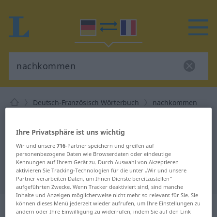
Deutsch-Französisch Wörterbuch
nachkommen
Deutsch-Französisch Übersetzung
für "nachkommen"
Ihre Privatsphäre ist uns wichtig
Wir und unsere
716
-Partner speichern und greifen auf
personenbezogene Daten wie Browserdaten oder eindeutige
"nachkommen" Französisch
Kennungen auf Ihrem Gerät zu. Durch Auswahl von Akzeptieren
aktivieren Sie Tracking-Technologien für die unter „Wir und unsere
Übersetzung
Partner verarbeiten Daten, um Ihnen Dienste bereitzustellen“
aufgeführten Zwecke. Wenn Tracker deaktiviert sind, sind manche
Inhalte und Anzeigen möglicherweise nicht mehr so relevant für Sie. Sie
„nachkommen“
: intransitives Verb
können dieses Menü jederzeit wieder aufrufen, um Ihre Einstellungen zu
ändern oder Ihre Einwilligung zu widerrufen, indem Sie auf den Link