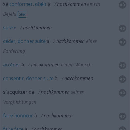
se
conformer
,
obéir
à
nachkommen
einem
Befehl
GEH
suivre
nachkommen
céder
,
donner
suite
à
nachkommen
einer
Forderung
accéder
à
nachkommen
einem Wunsch
consentir
,
donner
suite
à
nachkommen
s’acquitter de
nachkommen
seinen
Verpflichtungen
faire
honneur
à
nachkommen
faire
face
à
nachkommen