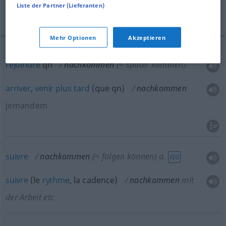
Liste der Partner (Lieferanten)
répondre à
Mehr Optionen
Akzeptieren
rejoindre
qn
nachkommen
(≈ später kommen)
arriver
,
venir
plus
tard
(
que
qn
)
nachkommen
jemandem
suivre
nachkommen
(≈ folgen können)
a.
FIG
suivre
(le
rythme
, la cadence)
nachkommen
mit
der Arbeit etc