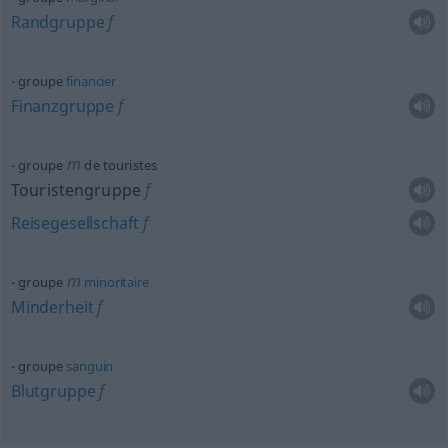
Randgruppe
f
groupe
financier
Finanzgruppe
f
m
groupe
de touristes
Touristengruppe
f
Reisegesellschaft
f
m
groupe
minoritaire
Minderheit
f
groupe
sanguin
Blutgruppe
f