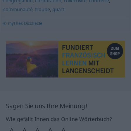
congrégation
,
corporation
,
collectivité
,
confrérie
,
communauté
,
troupe
,
quart
© myThes Dicollecte
Sagen Sie uns Ihre Meinung!
Wie gefällt Ihnen das Online Wörterbuch?