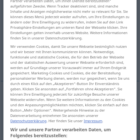
Partner verarbeiten Daten, um Ihnen Dienste bereitzustellen“
aufgeführten Zwecke. Wenn Tracker deaktiviert sind, sind manche
Übersicht aller Übersetzungen
Inhalte und Anzeigen möglicherweise nicht mehr so relevant für Sie. Sie
können dieses Menü jederzeit wieder aufrufen, um Ihre Einstellungen zu
(Für mehr Details die Übersetzung anklicken/antippen)
ändern oder Ihre Einwilligung zu widerrufen, indem Sie auf den Link
Privatsphäre-Einstellungen am unteren Rand der Webseite klicken. Ihre
Gruppe
Gruppen…
Band
Einstellungen gelten innerhalb unseres Website. Weitere Informationen
finden Sie in unserer Datenschutzerklärung.
Wir verwenden Cookies, damit Sie unsere Webseite bestmöglich nutzen
Gruppe
Aggregat
und wir besser mit Ihnen kommunizieren können. Notwendige,
funktionale und statistische Cookies, die für den Betrieb der Webseite
und der statistischen Auswertung unserer Webseite erforderlich sind,
Weitere Beispiele...
werden auf Grundlage unserer Vorauswahl immer auf Ihrem Endgerät
gespeichert. Marketing-Cookies und Cookies, die der Bereitstellung
personalisierter Werbung dienen, werden nur gespeichert, wenn Sie uns
durch einen Klick auf den „Akzeptieren“-Button Ihr Einverständnis
geben. Klicken Sie ansonsten auf „Fortfahren ohne Akzeptieren“. Sie
können Ihre Einwilligung jederzeit für zukünftige Besuche unserer
Gruppe
f
groupe
Webseite widerrufen. Wenn Sie weitere Informationen zu den Cookies
und den Anpassungsmöglichkeiten möchten, klicken Sie einfach auf den
Button „Mehr Optionen“. Weitergehende Hinweise zu der
Datenverarbeitung entnehmen Sie ansonsten unserer
Datenschutzerklärung
. Hier finden Sie unser
Impressum
.
Wir und unsere Partner verarbeiten Daten, um
Gruppen…
groupe
<
>
ADJT
Folgendes bereitzustellen: