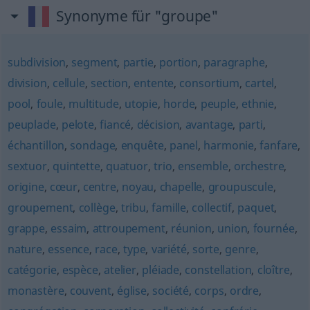
Synonyme für "groupe"
subdivision
,
segment
,
partie
,
portion
,
paragraphe
,
division
,
cellule
,
section
,
entente
,
consortium
,
cartel
,
pool
,
foule
,
multitude
,
utopie
,
horde
,
peuple
,
ethnie
,
peuplade
,
pelote
,
fiancé
,
décision
,
avantage
,
parti
,
échantillon
,
sondage
,
enquête
,
panel
,
harmonie
,
fanfare
,
sextuor
,
quintette
,
quatuor
,
trio
,
ensemble
,
orchestre
,
origine
,
cœur
,
centre
,
noyau
,
chapelle
,
groupuscule
,
groupement
,
collège
,
tribu
,
famille
,
collectif
,
paquet
,
grappe
,
essaim
,
attroupement
,
réunion
,
union
,
fournée
,
nature
,
essence
,
race
,
type
,
variété
,
sorte
,
genre
,
catégorie
,
espèce
,
atelier
,
pléiade
,
constellation
,
cloître
,
monastère
,
couvent
,
église
,
société
,
corps
,
ordre
,