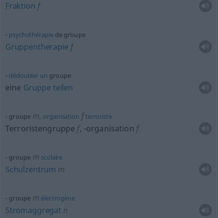
Fraktion
f
psychothérapie
de groupe
Gruppentherapie
f
dédoubler
un
groupe
eine
Gruppe
teilen
m
,
f
groupe
organisation
terroriste
Terroristengruppe
f
,
-organisation
f
m
groupe
scolaire
Schulzentrum
m
m
groupe
électrogène
Stromaggregat
n