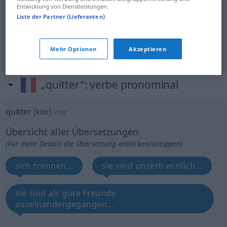
Entwicklung von Dienstleistungen.
Liste der Partner (Lieferanten)
ablegen
quitter
vêtement
Mehr Optionen
Akzeptieren
„quitter“
: verbe pronominal
quitter
[kite]
v/pr
Übersicht aller Übersetzungen
(Für mehr Details die Übersetzung anklicken/antippen)
sich trennen...
sie sind unzertrennlich...
sie sind als gute Freunde
auseinandergegangen...