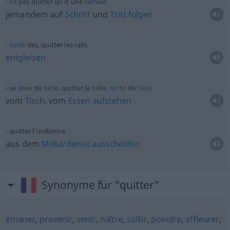
ne
pas quitter
qn
d’une
semelle
jemandem auf
Schritt
und
Tritt
folgen
sortir
des, quitter les rails
entgleisen
se
lever
de
table
, quitter la
table
,
sortir
de
table
vom
Tisch
, vom
Essen
aufstehen
quitter l’uniforme
aus dem
Militärdienst
ausscheiden
Synonyme für "quitter"
émaner
,
provenir
,
venir
,
naître
,
saillir
,
poindre
,
affleurer
,