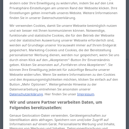
ändern oder Ihre Einwilligung zu widerrufen, indem Sie auf den Link
Privatsphäre-Einstellungen am unteren Rand der Webseite klicken. Ihre
Übersicht aller Übersetzungen
Einstellungen gelten innerhalb unseres Website. Weitere Informationen
(Für mehr Details die Übersetzung anklicken/antippen)
finden Sie in unserer Datenschutzerklärung.
Wir verwenden Cookies, damit Sie unsere Webseite bestmöglich nutzen
verlassen, aufgeben
verlassen
und wir besser mit Ihnen kommunizieren können. Notwendige,
funktionale und statistische Cookies, die für den Betrieb der Webseite
und der statistischen Auswertung unserer Webseite erforderlich sind,
ablegen
werden auf Grundlage unserer Vorauswahl immer auf Ihrem Endgerät
gespeichert. Marketing-Cookies und Cookies, die der Bereitstellung
personalisierter Werbung dienen, werden nur gespeichert, wenn Sie uns
durch einen Klick auf den „Akzeptieren“-Button Ihr Einverständnis
geben. Klicken Sie ansonsten auf „Fortfahren ohne Akzeptieren“. Sie
können Ihre Einwilligung jederzeit für zukünftige Besuche unserer
Webseite widerrufen. Wenn Sie weitere Informationen zu den Cookies
verlassen
quitter
personne, lieu
und den Anpassungsmöglichkeiten möchten, klicken Sie einfach auf den
Button „Mehr Optionen“. Weitergehende Hinweise zu der
aufgeben
quitter
métier
Datenverarbeitung entnehmen Sie ansonsten unserer
Datenschutzerklärung
. Hier finden Sie unser
Impressum
.
Wir und unsere Partner verarbeiten Daten, um
Folgendes bereitzustellen:
Genaue Geolocation-Daten verwenden. Geräteeigenschaften zur
verlassen
quitter
personne
Identifikation aktiv abfragen. Speichern von und/oder Zugriff auf
Informationen auf einem Gerät. Personalisierte Werbung und Inhalte,
Messung von Werbung und Inhalten, Zielgruppenforschung und