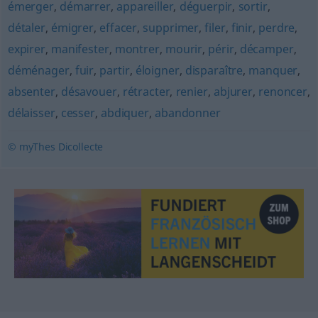
émerger
,
démarrer
,
appareiller
,
déguerpir
,
sortir
,
détaler
,
émigrer
,
effacer
,
supprimer
,
filer
,
finir
,
perdre
,
expirer
,
manifester
,
montrer
,
mourir
,
périr
,
décamper
,
déménager
,
fuir
,
partir
,
éloigner
,
disparaître
,
manquer
,
absenter
,
désavouer
,
rétracter
,
renier
,
abjurer
,
renoncer
,
délaisser
,
cesser
,
abdiquer
,
abandonner
© myThes Dicollecte